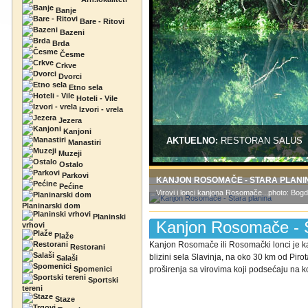
Banje
Bare - Ritovi
Bazeni
Brda
Česme
Crkve
Dvorci
Etno sela
Hoteli - Vile
Izvori - vrela
Jezera
Kanjoni
AKTUELNO:
RESTORAN SALUS
Manastiri
Muzeji
Ostalo
Parkovi
KANJON ROSOMAČE - STARA PLANI
Pećine
Virovi i lonci kanjona Rosomače...photo: Bo
Planinarski dom
Planinski
Kanjon Rosomače - S
vrhovi
Plaže
Kanjon Rosomače ili Rosomački lonci je kan
Restorani
blizini sela Slavinja, na oko 30 km od Pir
Salaši
Spomenici
proširenja sa virovima koji podsećaju na kot
Sportski
tereni
Staze