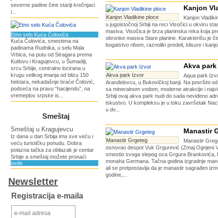
severne padine čine stariji krečnjaci
Kanjon Vl
i...
Kanjon Vladikine ploce
Kanjon Vladiki
u jugoistočnoj Srbiji na reci Visočici u okviru st
masiva. Visočica je brza planinska reka koja p
Etno selo Kuća Čolovića
obronke masiva Stare planine. Karakterišu je či
Kuća Čolovića, smestena na
bogatstvo ribom, raznoliki predeli, klisure i kanjon
padinama Rudnika, u selu Mala
Vrbica, na putu od Stragara prema
Kutlovu i Kragujevcu, u Šumadiji,
Akva park 
srcu Srbije, centralno locirana u
krugu velikog imanja od blizu 150
Akva park Izvor
Aqua park Izvo
hektara, nekadašnje braće Čolović,
Aranđelovcu, u Bukovičkoj banji. Na površini od
podseća na pravu “hacijendu”, na
sa mineralnom vodom, moderne atrakcije i najv
vremeplov srpske is...
Srbiji ovaj akva park nudi do sada neviđeno adr
iskustvo. U kompleksu je u toku završetak Nac
u dv...
Smeštaj
Smeštaj u Kragujevcu
Manastir 
Iz dana u dan Srbija ima sve veću i
Manastir Grgeteg
Manastir Grege
veću turističku ponudu. Dobra
osnovao despot Vuk Grgurević (Zmaj Ognjeni V
polazna tačka za obilazak je centar
smestio svoga slepog oca Grgura Brankovića, 
Srbije a smeštaj možete pronaći
monaha Germana. Tačna godina izgradnje mana
ovde
ali se pretpostavlja da je manastir sagrađen iz
godine,...
Newsletter
Registracija e-maila