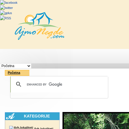
Početna
Rute
Vesti
Saveti & Bo
Početna
KATEGORIJE
Arh.lokaliteti