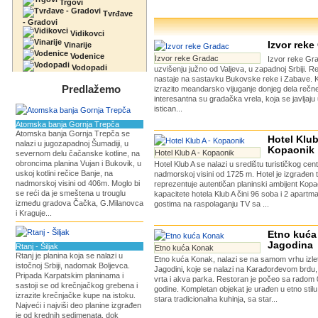
Trgovi
Tvrđave
- Gradovi
Vidikovci
Izvor reke
Vinarije
Vodenice
Izvor reke Gradac
Izvor reke Gra
Vodopadi
uzvišenju južno od Valjeva, u zapadnoj Srbiji. 
nastaje na sastavku Bukovske reke i Zabave. K
Predlažemo
izrazito meandarsko vijuganje donjeg dela rečn
interesantna su gradačka vrela, koja se javljaj
istican...
Atomska banja Gornja Trepča
Atomska banja Gornja Trepča se
Hotel Klub
nalazi u jugozapadnoj Šumadiji, u
Kopaonik
Hotel Klub A - Kopaonik
severnom delu čačanske kotline, na
obroncima planina Vujan i Bukovik, u
Hotel Klub A se nalazi u središtu turističkog ce
uskoj kotlini rečice Banje, na
nadmorskoj visini od 1725 m. Hotel je izgrađen 
nadmorskoj visini od 406m. Moglo bi
reprezentuje autentičan planinski ambijent Kop
se reći da je smeštena u trouglu
kapacitete hotela Klub A čini 96 soba i 2 apartm
između gradova Čačka, G.Milanovca
gostima na raspolaganju TV sa ...
i Kraguje...
Etno kuća
Jagodina
Rtanj - Šiljak
Etno kuća Konak
Rtanj je planina koja se nalazi u
Etno kuća Konak, nalazi se na samom vrhu izlet
istočnoj Srbiji, nadomak Boljevca.
Jagodini, koje se nalazi na Karađorđevom brdu
Pripada Karpatskim planinama i
vrta i akva parka. Restoran je počeo sa radom 
sastoji se od krečnjačkog grebena i
godine. Kompletan objekat je urađen u etno stilu,
izrazite krečnjačke kupe na istoku.
stara tradicionalna kuhinja, sa star...
Najveći i najviši deo planine izgrađen
je od krednih sedimenata, dok