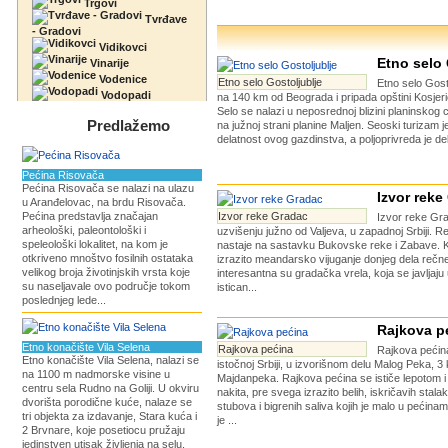
Trgovi
Tvrđave
- Gradovi
Vidikovci
Etno selo 
Vinarije
Vodenice
Etno selo Gostoljublje
Etno selo Gosto
Vodopadi
na 140 km od Beograda i pripada opštini Kosjeri
Selo se nalazi u neposrednoj blizini planinskog 
Predlažemo
na južnoj strani planine Maljen. Seoski turizam 
delatnost ovog gazdinstva, a poljoprivreda je del
Pećina Risovača
Pećina Risovača se nalazi na ulazu
Izvor reke
u Aranđelovac, na brdu Risovača.
Pećina predstavlja značajan
Izvor reke Gradac
Izvor reke Gra
arheološki, paleontološki i
uzvišenju južno od Valjeva, u zapadnoj Srbiji. 
speleološki lokalitet, na kom je
nastaje na sastavku Bukovske reke i Zabave. K
otkriveno mnoštvo fosilnih ostataka
izrazito meandarsko vijuganje donjeg dela rečn
velikog broja životinjskih vrsta koje
interesantna su gradačka vrela, koja se javljaj
su naseljavale ovo područje tokom
istican...
poslednjeg lede...
Rajkova p
Etno konačište Vila Selena
Rajkova pećina
Rajkova pećina
Etno konačište Vila Selena, nalazi se
istočnoj Srbiji, u izvorišnom delu Malog Peka, 3
na 1100 m nadmorske visine u
Majdanpeka. Rajkova pećina se ističe lepotom 
centru sela Rudno na Goliji. U okviru
nakita, pre svega izrazito belih, iskričavih stalak
dvorišta porodične kuće, nalaze se
stubova i bigrenih saliva kojih je malo u pećinam
tri objekta za izdavanje, Stara kuća i
je ...
2 Brvnare, koje posetiocu pružaju
jedinstven utisak življenja na selu,