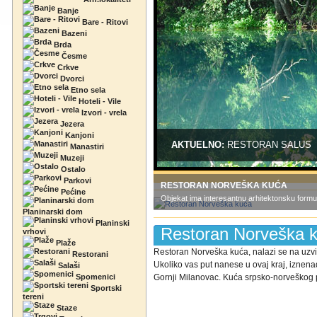
Banje
Bare - Ritovi
Bazeni
Brda
Česme
Crkve
Dvorci
Etno sela
Hoteli - Vile
Izvori - vrela
Jezera
Kanjoni
AKTUELNO:
RESTORAN SALUS
Manastiri
Muzeji
Ostalo
Parkovi
RESTORAN NORVEŠKA KUĆA
Pećine
Objekat ima interesantnu arhitektonsku formu
Planinarski dom
Planinski
Restoran Norveška 
vrhovi
Plaže
Restoran Norveška kuća, nalazi se na uzvi
Restorani
Ukoliko vas put nanese u ovaj kraj, iznen
Salaši
Spomenici
Gornji Milanovac. Kuća srpsko-norveškog pri
Sportski
tereni
Staze