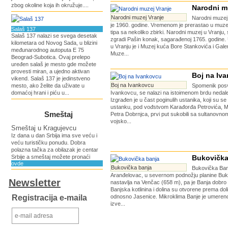
zbog okoline koja ih okružuje....
Narodni m
Narodni muzej Vranje
Narodni muzej
je 1960. godine. Vremenom je prerastao u muz
Salaš 137
tipa sa nekoliko zbirki. Narodni muzej u Vranju,
Salaš 137 nalazi se svega desetak
zgradi Pašin konak, sagarađenoj 1765. godine.
kilometara od Novog Sada, u blizini
u Vranju je i Muzej kuća Bore Stankovića i Gale
međunarodnog autoputa E 75
Muze...
Beograd-Subotica. Ovaj prelepo
uređen salaš je mesto gde možete
provesti miran, a ujedno aktivan
Boj na Iv
vikend. Salaš 137 je jedinstveno
Boj na Ivankovcu
mesto, ako želite da uživate u
Spomenik pos
domaćoj hrani i piću u...
Ivankovcu, se nalazi na istoimenom brdu nedale
Izgrađen je u čast poginulih ustanika, koji su 
ustanku, pod vođstvom Karađorđa Petrovića, Mi
Smeštaj
Petra Dobrnjca, prvi put sukobili sa sultanovn
vojsko...
Smeštaj u Kragujevcu
Iz dana u dan Srbija ima sve veću i
veću turističku ponudu. Dobra
polazna tačka za obilazak je centar
Srbije a smeštaj možete pronaći
Bukovička
ovde
Bukovička banja
Bukovička Banj
Aranđelovac, u severnom podnožju planine Buku
Newsletter
nastavlja na Venčac (658 m), pa je Banja dobro
Banjska kotlinina i dolina su otvorene prema dol
Registracija e-maila
odnosno Jasenice. Mikroklima Banje je umereno
izve...