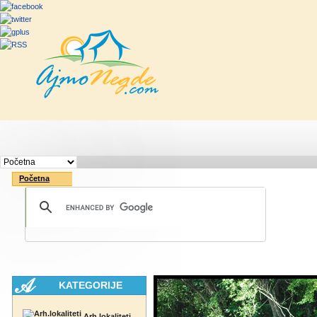
Početna
Rute
Vesti
Saveti & Bo
Početna
KATEGORIJE
Arh.lokaliteti