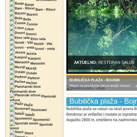
Banje
Bare - Ritovi
Bazeni
Brda
Česme
Crkve
Dvorci
Etno sela
Hoteli - Vile
Izvori - vrela
Jezera
Kanjoni
AKTUELNO:
RESTORAN SALUS
Manastiri
Muzeji
Ostalo
Parkovi
BUBILIČKA PLAŽA - BOJNIK
Pećine
Mesto za osveženje tokom letnjih meseci..... 
Planinarski dom
Planinski
Bubilička plaža - Boj
vrhovi
Plaže
Bubilička plaža se nalazi na obali jezera
Restorani
Brestovac je veštačko i nastalo je izgradn
Salaši
Spomenici
dugačko 2800 m, smešteno na nadmorskoj v
Sportski
tereni
Staze