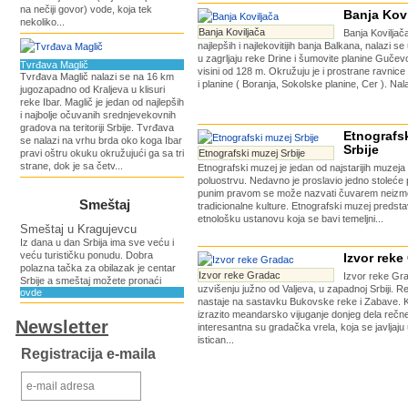
na nečiji govor) vode, koja tek
Banja Kovi
nekoliko...
Banja Koviljača
Banja Koviljač
najlepših i najlekovitijih banja Balkana, nalazi se
u zagrljaju reke Drine i šumovite planine Guče
Tvrđava Maglič
visini od 128 m. Okružuju je i prostrane ravnic
Tvrđava Maglič nalazi se na 16 km
i planine ( Boranja, Sokolske planine, Cer ). Nala
jugozapadno od Kraljeva u klisuri
reke Ibar. Maglič je jedan od najlepših
i najbolje očuvanih srednjevekovnih
gradova na teritoriji Srbije. Tvrđava
Etnografs
se nalazi na vrhu brda oko koga Ibar
Srbije
pravi oštru okuku okružujući ga sa tri
Etnografski muzej Srbije
strane, dok je sa četv...
Etnografski muzej je jedan od najstarijih muze
poluostrvu. Nedavno je proslavio jedno stoleće 
punim pravom se može nazvati čuvarem neizm
Smeštaj
tradicionalne kulture. Etnografski muzej predsta
etnološku ustanovu koja se bavi temeljni...
Smeštaj u Kragujevcu
Iz dana u dan Srbija ima sve veću i
veću turističku ponudu. Dobra
Izvor reke
polazna tačka za obilazak je centar
Izvor reke Gradac
Izvor reke Gra
Srbije a smeštaj možete pronaći
uzvišenju južno od Valjeva, u zapadnoj Srbiji. 
ovde
nastaje na sastavku Bukovske reke i Zabave. K
izrazito meandarsko vijuganje donjeg dela rečn
Newsletter
interesantna su gradačka vrela, koja se javljaj
istican...
Registracija e-maila