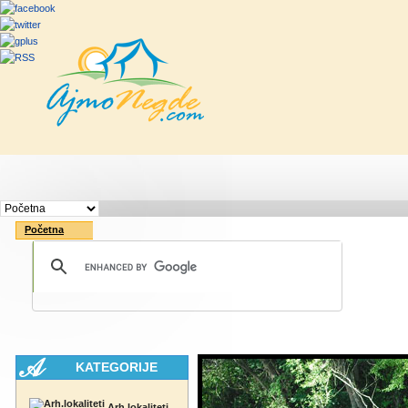
Početna
Rute
Vesti
Saveti & Bo
Početna
KATEGORIJE
Arh.lokaliteti