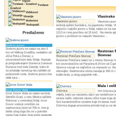
Trgovi
Tvrđave
- Gradovi
Vidikovci
Vlasinsko 
Vinarije
Vodenice
Vlasinsko jezero
Vlasinsko jeze
Vodopadi
teritoriji opštini Surdulica, na jugoistoku Srbije. 
najveće i najviše jezero u Srbiji, nalazi se na na
Predlažemo
1213 m i ima površinu od 15 km2. Na mestu gd
jezero u prošlosti se nalazilo Vlasinsko ...
Srebrno jezero
Srebrno jezero se nalazi na oko 5
Restoran 
km od Velikog Gradišta, nedaleko od
Sisevac
ušća Peka u Dunav, u
Restoran Potočara Sisevac
severoistočnom delu Srbije. Nastalo
Restoran Potočara nalazi se u mestu Sisevac ko
je pregrađivanjem Dunavca (rukavac
km severoistočno od Paraćina ili 24 km od Ćupr
Dunava) kod sela Zatonje, kako bi
Sisevca vezuje se najčešće za manastir sv. Siso
se priobalje ramskog rita zaštitilo od
obnovljen. Nadmorska visina naselja je 360 m i
podzemnih voda. Srebrno jezero ima
kotlini brda, a zbog pogodnih mik...
oblik luka...
Mala i vel
Izvor Govor Voda
Ostrvica
Vrh Ostrvica 
Izvor Govor Voda se nalazi na brdu
reljefa, kako po nastanku tako i po neobičnom o
Sibnički Grad, u selu Sibnica opštine
strane naišli, videćete siluetu oštre kupe koja 
Rekovac u centralnoj Srbiji. Izvor
Sve karakteristične osobine koje mi danas može
Govor voda je smešten na
Ostrvica duguje procesima prirode koji su se des
nadmorskoj visini od 700 m. Ime je
dobio zbog toga što se u pukotini
stene čuje žubor (koji može podsetiti