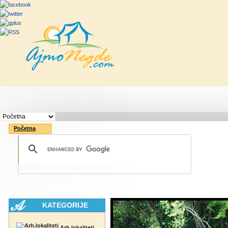
Početna
Rute
Vesti
Saveti & Bo
Početna
KATEGORIJE
Arh.lokaliteti