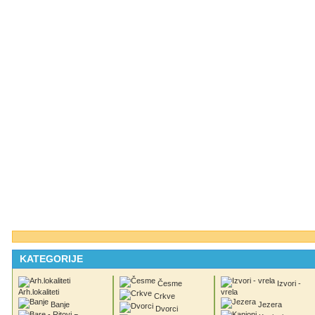
KATEGORIJE
Česme
Izvori -
Arh.lokaliteti
vrela
Crkve
Banje
Jezera
Dvorci