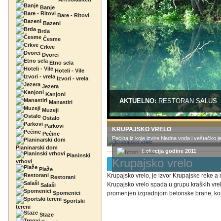
Banje
Bare - Ritovi
Bazeni
Brda
Česme
Crkve
Dvorci
Etno sela
Hoteli - Vile
Izvori - vrela
Jezera
Kanjoni
AKTUELNO:
RESTORAN SALUS
Manastiri
Muzeji
Ostalo
Parkovi
KRUPAJSKO VRELO
Pećine
Pećina iz koje izvire hladna voda i veštačko j
Planinarski dom
Lokacija godine 2011
Planinski
Krupajsko vrelo
vrhovi
Plaže
Krupajsko vrelo, je izvor Krupajske reke a
Restorani
Krupajsko vrelo spada u grupu kraških vrel
Salaši
Spomenici
promenjen izgradnjom betonske brane, koja 
Sportski
tereni
Staze