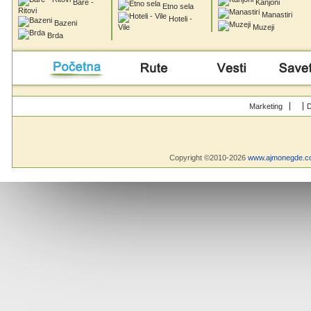
Bare -
Kanjoni
Etno sela
Ritovi
Manastiri
Hoteli -
Bazeni
Vile
Muzeji
Brda
Početna
Rute
Vesti
Saveti & Bo
Marketing
D
Copyright ©2010-2026
www.ajmonegde.c