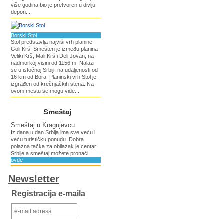
više godina bio je pretvoren u divlju
depon...
Borski Stol
Stol predstavlja najviši vrh planine
Goli Krš. Smešten je između planina
Veliki Krš, Mali Krš i Deli Jovan, na
nadmorkoj visini od 1156 m. Nalazi
se u istočnoj Srbiji, na udaljenosti od
16 km od Bora. Planinski vrh Stol je
izgrađen od krečnjačkih stena. Na
ovom mestu se mogu vide...
Smeštaj
Smeštaj u Kragujevcu
Iz dana u dan Srbija ima sve veću i
veću turističku ponudu. Dobra
polazna tačka za obilazak je centar
Srbije a smeštaj možete pronaći
ovde
Newsletter
Registracija e-maila