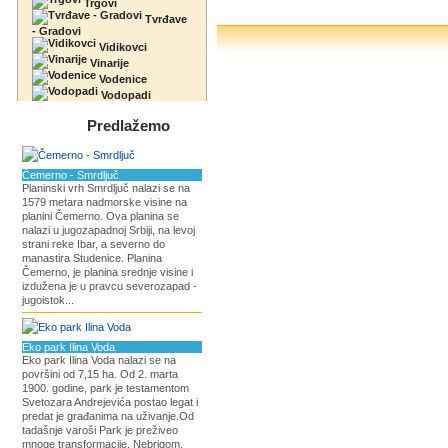
Trgovi
Tvrđave
- Gradovi
Vidikovci
Vinarije
Vodenice
Vodopadi
Predlažemo
Čemerno - Smrdljuč
Planinski vrh Smrdljuč nalazi se na
1579 metara nadmorske visine na
planini Čemerno. Ova planina se
nalazi u jugozapadnoj Srbiji, na levoj
strani reke Ibar, a severno do
manastira Studenice. Planina
Čemerno, je planina srednje visine i
izdužena je u pravcu severozapad -
jugoistok...
Eko park Ilina Voda
Eko park Ilina Voda nalazi se na
površini od 7,15 ha. Od 2. marta
1900. godine, park je testamentom
Svetozara Andrejevića postao legat i
predat je građanima na uživanje.Od
tadašnje varoši Park je preživeo
mnoge transformacije. Nebrigom,