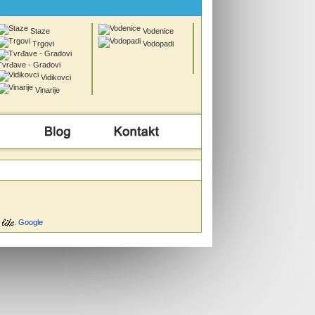
Staze
Vodenice
Trgovi
Vodopadi
Tvrđave - Gradovi
Vidikovci
Vinarije
Info
Kontakt
.
Google