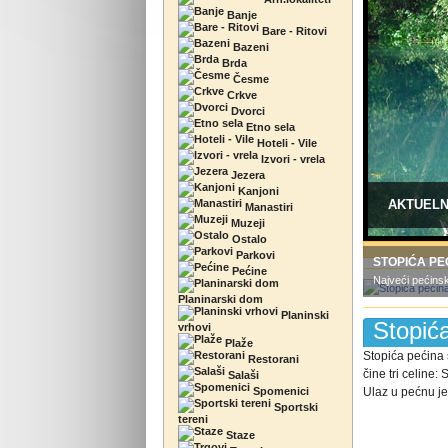
Banje
Bare - Ritovi
Bazeni
Brda
Česme
Crkve
Dvorci
Etno sela
Hoteli - Vile
Izvori - vrela
Jezera
Kanjoni
AKTUEL
Manastiri
Muzeji
Ostalo
Parkovi
STOPIĆA PE
Pećine
Najveći pećinski
Planinarski dom
Planinski
Stopić
vrhovi
Plaže
Stopića pećina 
Restorani
čine tri celine
Salaši
Spomenici
Ulaz u pećnu je 
Sportski
tereni
Staze