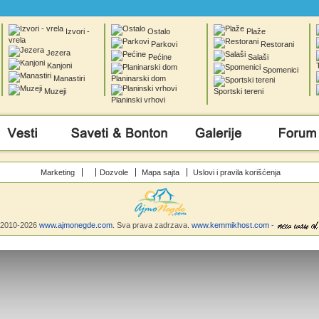
Izvori -
Ostalo
Plaže
vrela
Parkovi
Restorani
Jezera
Pećine
Salaši
Kanjoni
Spomenici
Manastiri
Planinarski dom
Muzeji
Sportski tereni
Planinski vrhovi
Saveti & Bonton
Galerije
Forum
Marketing
Dozvole
Mapa sajta
Uslovi i pravila korišćenja
©2010-2026
www.ajmonegde.com
. Sva prava zadrzava.
www.kemmikhost.com -