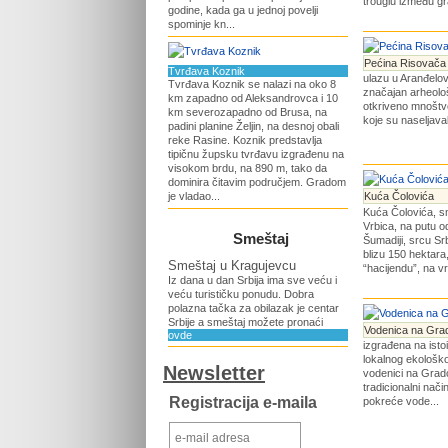
trouglu između gr
godine, kada ga u jednoj povelji
spominje kn...
Pećina Risovača
Tvrđava Koznik
ulazu u Aranđelov
Tvrđava Koznik se nalazi na oko 8
značajan arheološk
km zapadno od Aleksandrovca i 10
otkriveno mnoštvo 
km severozapadno od Brusa, na
koje su naseljava
padini planine Željin, na desnoj obali
reke Rasine. Koznik predstavlja
tipičnu župsku tvrđavu izgrađenu na
visokom brdu, na 890 m, tako da
dominira čitavim područjem. Gradom
je vladao...
Kuća Čolovića
Kuća Čolovića, s
Vrbica, na putu o
Smeštaj
Šumadiji, srcu Srb
blizu 150 hektar
Smeštaj u Kragujevcu
“hacijendu”, na v
Iz dana u dan Srbija ima sve veću i
veću turističku ponudu. Dobra
polazna tačka za obilazak je centar
Srbije a smeštaj možete pronaći
Vodenica na Gra
ovde
izgrađena na istoi
lokalnog ekološkog
Newsletter
vodenici na Gradc
tradicionalni nač
Registracija e-maila
pokreće vode...