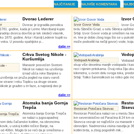
NAJČITANIJE
NAJVIŠE KOMENTARA
NAJB
Dvorac Lederer
Izvor
er
Izvor Govor Voda
Dvorac je izgradila porodica
Izvor Go
 1781. godine, kada je Lerinc Marcibanji kupio
brdu Sibnički Grad, u selu Sibnica opštin
radnju dvorca dovršio je tek sledeći vlasnik,
Srbiji. Izvor Govor voda je smešten na na
ko 1870. godine. Artur i Karolj Lederer kupili su
m. Ime je dobio zbog toga što se u pukotin
 veka. U posedu spahijske p...
može podsetiti na nečiji govor) vode, koja 
dalje >>
Crkva Svetog Nikole -
Vodop
Kuršumlija
Vodopadi Arabinja
Vodopadi
skup više desetina manjih vodopada i ka
Manastir posvećen Svetom
ole -
reci i njenim pritokama. Ovaj reka čija u
Nikoli se nalazi na uzvišenju
kilometra, u ovom delu svoga toka, predsta
iznad ušća reke Banjske u
Srbiji. Toliko šarenolikosti se retko gde mo
uzvišenja se pruža pogled na staru varoš
ne strane i reku Toplicu sa druge strane.
kole je građen u tri faze, a najstariji deo je
.
dalje >>
Atomska banja Gornja
Resto
Trepča
Sisev
Restoran Potočara Sisevac
Atomska banja Gornja Trepča
Restoran Potočara nalazi se u mestu Sise
ornja Trepča
se nalazi u jugozapadnoj
km severoistočno od Paraćina ili 24 km o
rnom delu čačanske kotline, na obroncima
Sisevca vezuje se najčešće za manastir sv
kovik, u uskoj kotlini rečice Banje, na
obnovljen. Nadmorska visina naselja je 3
 od 406m. Moglo bi se reći da je smeštena u
kotlini brda, a zbog pogodnih mik...