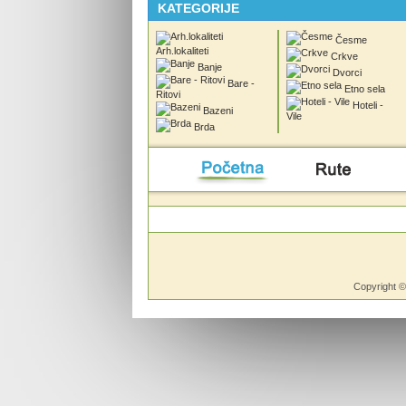
KATEGORIJE
Česme
Arh.lokaliteti
Crkve
Banje
Dvorci
Bare -
Etno sela
Ritovi
Hoteli -
Bazeni
Vile
Brda
Početna
Rute
Vesti
Copyright 