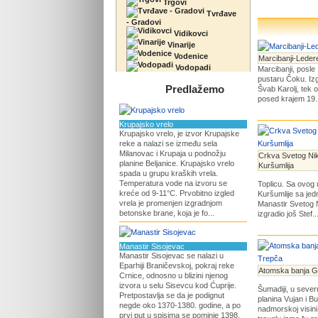
Trgovi
Tvrđave
- Gradovi
Vidikovci
Vinarije
Vodenice
Marcibanji-Leder
Vodopadi
Marcibanji, posle
pustaru Čoku. Izg
Predlažemo
Švab Karolj, tek o
posed krajem 19.
Krupajsko vrelo
Krupajsko vrelo, je izvor Krupajske
reke a nalazi se između sela
Milanovac i Krupaja u podnožju
Crkva Svetog Nik
planine Beljanice. Krupajsko vrelo
Kuršumlija
spada u grupu kraških vrela.
Temperatura vode na izvoru se
Toplicu. Sa ovog 
kreće od 9-11°C. Prvobitno izgled
Kuršumlije sa jed
vrela je promenjen izgradnjom
Manastir Svetog Ni
betonske brane, koja je fo...
izgradio još Stef..
Manastir Sisojevac
Manastir Sisojevac se nalazi u
Eparhiji Braničevskoj, pokraj reke
Atomska banja G
Crnice, odnosno u blizini njenog
izvora u selu Sisevcu kod Ćuprije.
Šumadiji, u seve
Pretpostavlja se da je podignut
planina Vujan i Bu
negde oko 1370-1380. godine, a po
nadmorskoj visini
prvi put u spisima se pominje 1398.