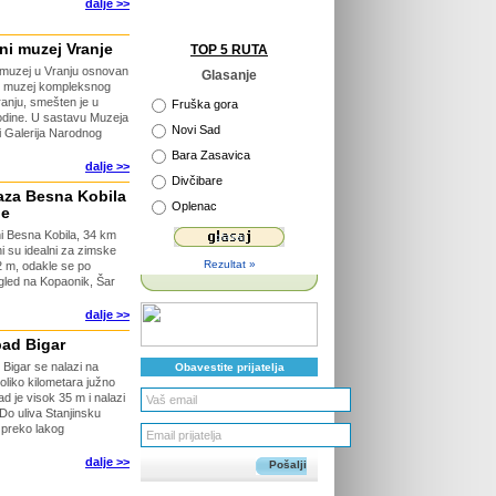
dalje >>
ni muzej Vranje
TOP 5 RUTA
 muzej u Vranju osnovan
Glasanje
 u muzej kompleksnog
ranju, smešten je u
Fruška gora
odine. U sastavu Muzeja
Novi Sad
i Galerija Narodnog
Bara Zasavica
dalje >>
Divčibare
taza Besna Kobila
Oplenac
je
ni Besna Kobila, 34 km
ni su idealni za zimske
Rezultat »
2 m, odakle se po
gled na Kopaonik, Šar
dalje >>
ad Bigar
Bigar se nalazi na
Obavestite prijatelja
oliko kilometara južno
d je visok 35 m i nalazi
o uliva Stanjinsku
 preko lakog
dalje >>
Pošalji