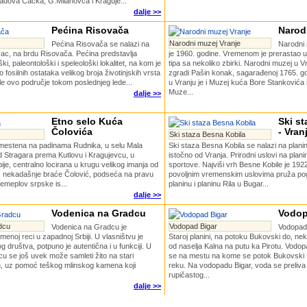
adova Čačka, G.Milanovca i Kraguje...
dalje >>
Pećina Risovača
Narod
Narodni muzej Vranje
Pećina Risovača se nalazi na
Narodni
ac, na brdu Risovača. Pećina predstavlja
je 1960. godine. Vremenom je prerastao
i, paleontološki i speleološki lokalitet, na kom je
tipa sa nekoliko zbirki. Narodni muzej u V
fosilnih ostataka velikog broja životinjskih vrsta
zgradi Pašin konak, sagarađenoj 1765. g
le ovo područje tokom poslednjeg lede...
u Vranju je i Muzej kuća Bore Stankovića 
Muze...
dalje >>
Etno selo Kuća
Ski s
Čolovića
- Vran
Ski staza Besna Kobila
mestena na padinama Rudnika, u selu Mala
Ski staza Besna Kobila se nalazi na plani
d Stragara prema Kutlovu i Kragujevcu, u
istočno od Vranja. Prirodni uslovi na plani
ije, centralno locirana u krugu velikog imanja od
sportove. Najviši vrh Besne Kobile je 192
a, nekadašnje braće Čolović, podseća na pravu
povoljnim vremenskim uslovima pruža po
remeplov srpske is...
planinu i planinu Rila u Bugar...
dalje >>
Vodenica na Gradcu
Vodop
dcu
Vodopad Bigar
Vodenica na Gradcu je
Vodopad 
menoj reci u zapadnoj Srbiji. U vlasništvu je
Staroj planini, na potoku Bukovski do, nek
 društva, potpuno je autentična i u funkciji. U
od naselja Kalna na putu ka Pirotu. Vodopa
u se još uvek može samleti žito na stari
se na mestu na kome se potok Bukovski D
in, uz pomoć teškog mlinskog kamena koji
reku. Na vodopadu Bigar, voda se preliva
rupičastog...
dalje >>