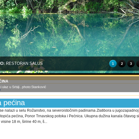
NO:
RESTORAN SALUS
1
2
3
ĆINA
 ulaz u Srbiji...photo:Stanković
a pećina
se nalazi u selu Rožanstvo, na severoistočnim padinama Zlatibora u jugozapadnoj 
: Stopića pećina, Ponor Trnavskog potoka i Pećnica. Ukupna dužina kanala čitavog 
visine 18 m, širine 40 m, š...