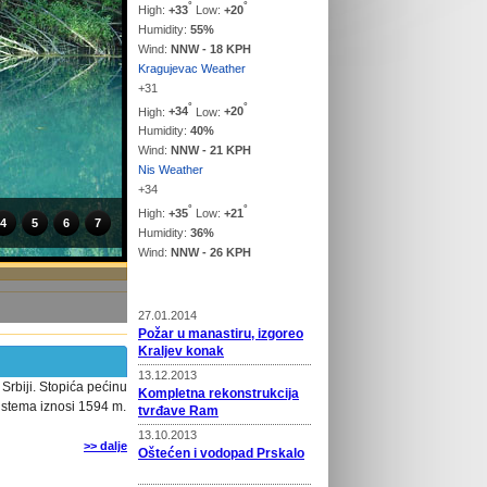
°
°
High:
+
33
Low:
+
20
Humidity:
55%
Wind:
NNW - 18 KPH
Kragujevac Weather
+
31
°
°
High:
+
34
Low:
+
20
Humidity:
40%
Wind:
NNW - 21 KPH
Nis Weather
+
34
°
°
High:
+
35
Low:
+
21
4
5
6
7
Humidity:
36%
Wind:
NNW - 26 KPH
Vesti
27.01.2014
Požar u manastiru, izgoreo
Kraljev konak
13.12.2013
Srbiji. Stopića pećinu
Kompletna rekonstrukcija
sistema iznosi 1594 m.
tvrđave Ram
13.10.2013
>> dalje
Oštećen i vodopad Prskalo