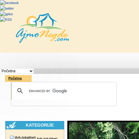
Početna
Rute
Vesti
Saveti & Bo
Početna
KATEGORIJE
Arh.lokaliteti