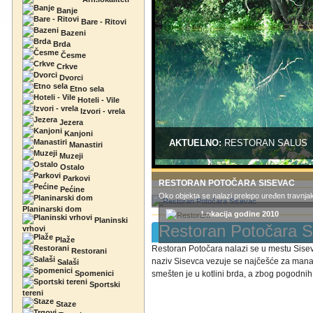
Banje
Bare - Ritovi
Bazeni
Brda
Česme
Crkve
Dvorci
Etno sela
Hoteli - Vile
Izvori - vrela
Jezera
Kanjoni
AKTUELNO:
RESTORAN SALUS
Manastiri
Muzeji
Ostalo
Parkovi
RESTORAN POTOČARA SISEVAC
Pećine
Oko objekta se nalazi prelepo uređen travnjak i
Planinarski dom
Lokacija godine 2010
Planinski
Restoran Potočara S
vrhovi
Plaže
Restoran Potočara nalazi se u mestu Sisev
Restorani
naziv Sisevca vezuje se najčešće za manast
Salaši
Spomenici
smešten je u kotlini brda, a zbog pogodnih 
Sportski
tereni
Staze