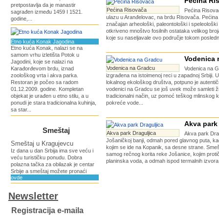
Pećina Ri
pretpostavlja da je manastir
Pećina Risovača
Pećina Risova
sagrađen između 1459 I 1521.
ulazu u Aranđelovac, na brdu Risovača. Pećina 
godine,...
značajan arheološki, paleontološki i speleološki 
otkriveno mnoštvo fosilnih ostataka velikog broja
koje su naseljavale ovo područje tokom poslednj
Etno kuća Konak Jagodina
Etno kuća Konak, nalazi se na
samom vrhu izletišta Potok u
Vodenica 
Jagodini, koje se nalazi na
Vodenica na Gradcu
Karađorđevom brdu, iznad
Vodenica na G
zoološkog vrta i akva parka.
izgrađena na istoimenoj reci u zapadnoj Srbiji. U
Restoran je počeo sa radom
lokalnog ekološkog društva, potpuno je autentična
01.12.2009. godine. Kompletan
vodenici na Gradcu se još uvek može samleti žit
objekat je urađen u etno stilu, a u
tradicionalni način, uz pomoć teškog mlinskog 
ponudi je stara tradicionalna kuhinja,
pokreće vode...
sa star...
Akva park 
Smeštaj
Akva park Draguljica
Akva park Drag
Jošaničkoj banji, odmah pored glavnog puta, k
Smeštaj u Kragujevcu
kojim se ide na Kopanik, sa desne strane. Sm
Iz dana u dan Srbija ima sve veću i
samog rečnog korita reke Jošanice, kojim protič
veću turističku ponudu. Dobra
planinska voda, a odmah ispod termalnih izvora 
polazna tačka za obilazak je centar
Srbije a smeštaj možete pronaći
ovde
Newsletter
Registracija e-maila