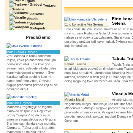
Trgovi
Tvrđave
- Gradovi
Vidikovci
Etno konač
Vinarije
Selena
Vodenice
Etno konačište Vila Selena
Vodopadi
Etno konačište Vila Selena, nalazi se na 1100 
u centru sela Rudno na Goliji. U okviru dvorišt
Predlažemo
nalaze se tri objekta za izdavanje, Stara kuća i
posetiocu pružaju jedinstven utisak življenja na
koja ih okružuje....
Mala i velika Ostrvica
Vrh Ostrvica je redak fenomen
Tabula Tr
reljefa, kako po nastanku tako i po
neobičnom obliku. Sa koje god
Tabula Traiana
Tabula Traiana 
strane naišli, videćete siluetu oštre
je latinski natpis posvećen rimskom caru Trajan
kupe koja dominira terenom. Sve
steni koja se nalazi u đerdapskoj klisuri na izla
karakteristične osobine koje mi
kazana, odnosno u delu gde je Dunav najdublji i
danas možemo videti, Ostrvica
celog njegovog toka od izvora do ušća. Ova tabl
duguje procesima prirode koji su se
desili pre oko 1...
Vinarija Ma
Vinarija Matalj
Vinarija Matalj
Manastir Grgeteg
Negotinskoj Krajini. Nastala je kao rezultat želje 
Manastir Gregeteg je po legendi
Mladenovića Matalja i njegove porodice na na 
osnovao despot Vuk Grgurević
proizvode vrhunska vina. Vinogradi vinarije Mata
(Zmaj Ognjeni Vuk) da bi ovde
povoljan geografski položaj, na obali Dunava u M
smestio svoga slepog oca Grgura
čuvenom...
Brankovića, hilandarskog monaha
Germana. Tačna godina izgradnje
manastira se ne zna, ali se