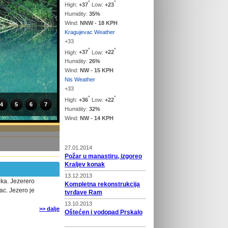
°
°
High:
+
37
Low:
+
23
Humidity:
35%
Wind:
NNW - 18 KPH
Kragujevac Weather
+
33
°
°
High:
+
37
Low:
+
22
Humidity:
26%
Wind:
NW - 15 KPH
Nis Weather
+
33
°
°
High:
+
36
Low:
+
22
4
5
6
7
Humidity:
32%
Wind:
NW - 14 KPH
Vesti
27.01.2014
Požar u manastiru, izgoreo
Kraljev konak
13.12.2013
ika. Jezerero
Kompletna rekonstrukcija
ac. Jezero je
tvrđave Ram
13.10.2013
>> dalje
Oštećen i vodopad Prskalo