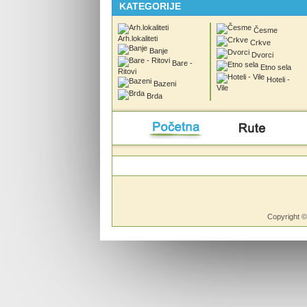
KATEGORIJE
Česme
Arh.lokaliteti
Crkve
Banje
Dvorci
Bare -
Etno sela
Ritovi
Hoteli -
Bazeni
Vile
Brda
Početna
Rute
Vesti
Copyright 