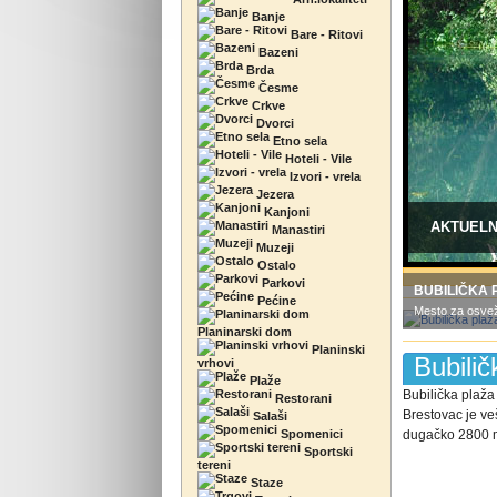
Banje
Bare - Ritovi
Bazeni
Brda
Česme
Crkve
Dvorci
Etno sela
Hoteli - Vile
Izvori - vrela
Jezera
Kanjoni
AKTUEL
Manastiri
Muzeji
Ostalo
Parkovi
BUBILIČKA 
Pećine
Mesto za osveže
Planinarski dom
Planinski
Bubilič
vrhovi
Plaže
Bubilička plaža
Restorani
Brestovac je ve
Salaši
Spomenici
dugačko 2800 m,
Sportski
tereni
Staze