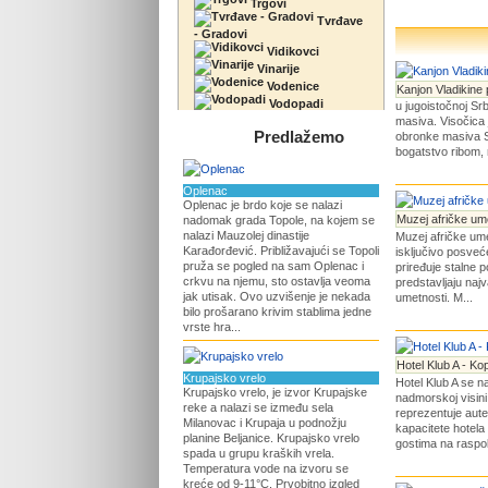
Trgovi
Tvrđave
- Gradovi
Vidikovci
Vinarije
Vodenice
Kanjon Vladikine 
Vodopadi
u jugoistočnoj Srb
masiva. Visočica 
Predlažemo
obronke masiva St
bogatstvo ribom, ra
Oplenac
Oplenac je brdo koje se nalazi
Muzej afričke um
nadomak grada Topole, na kojem se
nalazi Mauzolej dinastije
Muzej afričke umet
Karađorđević. Približavajući se Topoli
isključivo posveć
pruža se pogled na sam Oplenac i
priređuje stalne p
crkvu na njemu, sto ostavlja veoma
predstavljaju naj
jak utisak. Ovo uzvišenje je nekada
umetnosti. M...
bilo prošarano krivim stablima jedne
vrste hra...
Hotel Klub A - Ko
Krupajsko vrelo
Hotel Klub A se n
Krupajsko vrelo, je izvor Krupajske
nadmorskoj visini
reke a nalazi se između sela
reprezentuje aute
Milanovac i Krupaja u podnožju
kapacitete hotela
planine Beljanice. Krupajsko vrelo
gostima na raspol
spada u grupu kraških vrela.
Temperatura vode na izvoru se
kreće od 9-11°C. Prvobitno izgled