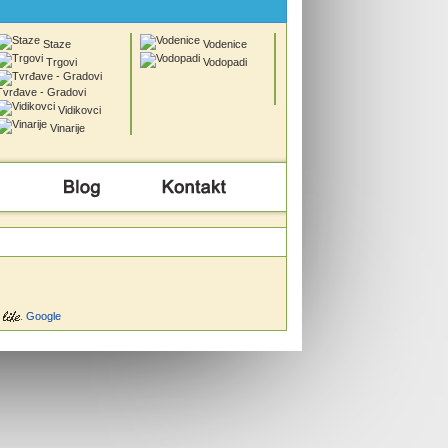
Staze
Vodenice
Trgovi
Vodopadi
Tvrđave - Gradovi
Vidikovci
Vinarije
Info
Kontakt
.
Google