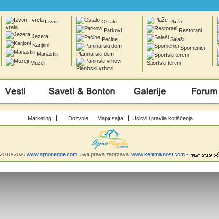
Izvori -
Ostalo
Plaže
vrela
Parkovi
Restorani
Jezera
Pećine
Salaši
Kanjoni
Spomenici
Manastiri
Planinarski dom
Muzeji
Sportski tereni
Planinski vrhovi
Saveti & Bonton
Galerije
Forum
Marketing
Dozvole
Mapa sajta
Uslovi i pravila korišćenja
©2010-2026
www.ajmonegde.com
. Sva prava zadrzava.
www.kemmikhost.com -