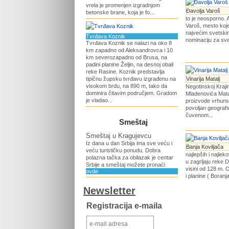
vrela je promenjen izgradnjom
Đavolja Varoš
betonske brane, koja je fo...
to je neosporno. A
Varoš, mesto koj
najvećim svetskim
Tvrđava Koznik
nominaciju za sve
Tvrđava Koznik se nalazi na oko 8
km zapadno od Aleksandrovca i 10
km severozapadno od Brusa, na
padini planine Željin, na desnoj obali
reke Rasine. Koznik predstavlja
tipičnu župsku tvrđavu izgrađenu na
Vinarija Matalj
visokom brdu, na 890 m, tako da
Negotinskoj Krajin
dominira čitavim područjem. Gradom
Mladenovića Mata
je vladao...
proizvode vrhunsk
povoljan geografs
čuvenom...
Smeštaj
Smeštaj u Kragujevcu
Iz dana u dan Srbija ima sve veću i
Banja Koviljača
veću turističku ponudu. Dobra
najlepših i najleko
polazna tačka za obilazak je centar
u zagrljaju reke 
Srbije a smeštaj možete pronaći
visini od 128 m. 
ovde
i planine ( Boranj
Newsletter
Registracija e-maila