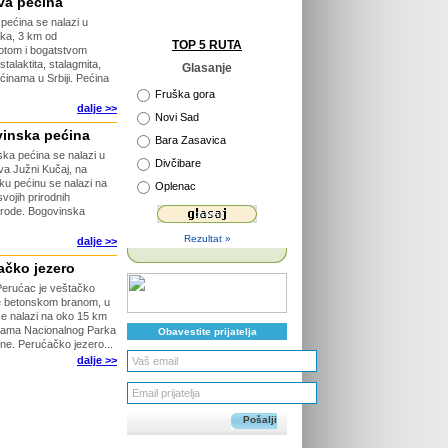
va pećina
pećina se nalazi u
eka, 3 km od
TOP 5 RUTA
potom i bogatstvom
stalaktita, stalagmita,
Glasanje
ećinama u Srbiji. Pećina
Fruška gora
dalje >>
Novi Sad
inska pećina
Bara Zasavica
ka pećina se nalazi u
Divčibare
va Južni Kučaj, na
sku pećinu se nalazi na
Oplenac
vojih prirodnih
irode. Bogovinska
Rezultat »
dalje >>
ačko jezero
Perućac je veštačko
ne betonskom branom, u
 se nalazi na oko 15 km
icama Nacionalnog Parka
Obavestite prijatelja
ine. Perućačko jezero...
dalje >>
Pošalji