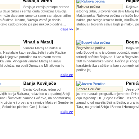
Đavolja Varoš
Rajko
Rajkova pećina
Srbija je zemlja prelepe prirode –
Rajkova 
li da je Srbija i zemlja čuda dokazuje Đavolja
istočnoj Srbiji, u izvorišnom delu Malog P
e može da stane rame uz rame sa najpoznatijim i
Majdanpeka. Rajkova pećina se ističe le
 čudima. Naime, Đavolja Varoš je dobila
nakita, pre svega izrazito belih, iskričavih 
tsko čudo prirode još pre nekoliko godina,...
stubova i bigrenih saliva kojih je malo u p
je ...
dalje >>
Vinarija Matalj
Bogov
Bogovinska pećina
Vinarija Matalj se nalazi u
Bogovins
i. Nastala je kao rezultat želje i vizije Radiše
selu Bogovina, u istočnom podnožju masi
lja i njegove porodice na na ovom mestu
teritoriji opštine Boljevac. Ulaz u Bogovin
a vina. Vinogradi vinarije Matalj se imaju
360 m nadmorske visine. Pеćina je zbog s
ki položaj, na obali Dunava u Mihajlovcu i u
karakteristika zaštićena kao spomenik pr
pećina je j...
dalje >>
Banja Koviljača
Peruć
Jezero Perućac
Banja Koviljača, jedna od
Jezero 
vitijih banja Balkana, nalazi se u zapadnoj Srbiji,
jezero, nastalo pregrađivanjem reke Dri
Drine i šumovite planine Gučevo, na nadmorskoj
cilju izgradnje HE „Bajina Bašta”. Jezero
Okružuju je i prostrane ravnice Mačve i Semberije
zapadno od naselja Bajina Bašta, u gran
a, Sokolske planine, Cer ). Nalazi...
Tara, na granici Srbije i Bosne i Hercegov
dalje >>