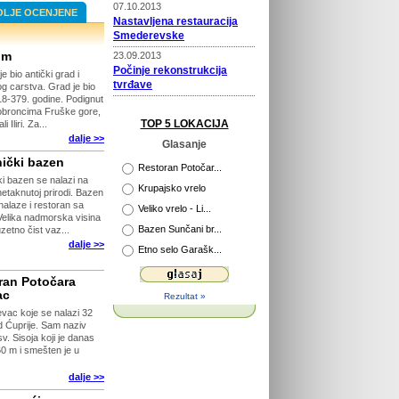
07.10.2013
OLJE OCENJENE
Nastavljena restauracija
Smederevske
um
23.09.2013
Počinje rekonstrukcija
e bio antički grad i
tvrđave
og carstva. Grad je bio
318-379. godine. Podignut
22.09.2013
 obroncima Fruške gore,
Prošireni kapaciteti Vile
TOP 5 LOKACIJA
Iliri. Za...
Selena
dalje >>
Glasanje
02.04.2013
nički bazen
Novi putokazi na Rajcu
Restoran Potočar...
ki bazen se nalazi na
Krupajsko vrelo
etaknutoj prirodi. Bazen
29.04.2013
nalaze i restoran sa
Veliko vrelo - Li...
Otvorena platforma za
 Velika nadmorska visina
Bazen Sunčani br...
zetno čist vaz...
razgledanje
dalje >>
Etno selo Garašk...
26.04.2013
115 godina Velikog Parka u
Kragujevcu
ran Potočara
ac
Rezultat »
26.03.2015
vac koje se nalazi 32
Počinje obnova tvrđave
d Ćuprije. Sam naziv
Ram
. Sisoja koji je danas
60 m i smešten je u
dalje >>