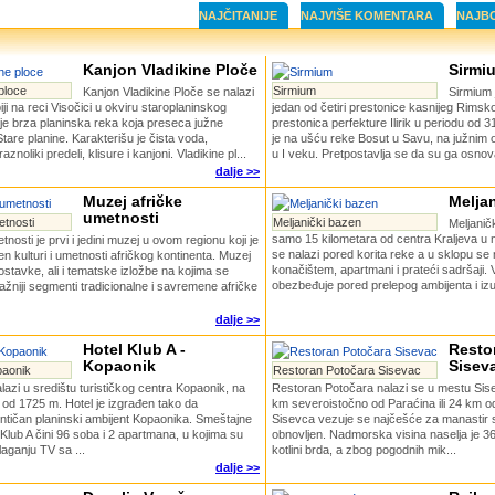
NAJČITANIJE
NAJVIŠE KOMENTARA
NAJB
Kanjon Vladikine Ploče
Sirmi
ploce
Sirmium
Kanjon Vladikine Ploče se nalazi
Sirmium j
iji na reci Visočici u okviru staroplaninskog
jedan od četiri prestonice kasnijeg Rimsk
je brza planinska reka koja preseca južne
prestonica perfekture Ilirik u periodu od 
are planine. Karakterišu je čista voda,
je na ušću reke Bosut u Savu, na južnim
znoliki predeli, klisure i kanjoni. Vladikine pl...
u I veku. Pretpostavlja se da su ga osnovali 
dalje >>
Muzej afričke
Melja
umetnosti
etnosti
Meljanički bazen
Meljanič
samo 15 kilometara od centra Kraljeva u n
nosti je prvi i jedini muzej u ovom regionu koji je
se nalazi pored korita reke a u sklopu se 
en kulturi i umetnosti afričkog kontinenta. Muzej
konačištem, apartmani i prateći sadršaji.
ostavke, ali i tematske izložbe na kojima se
obezbeđuje pored prelepog ambijenta i izu
važniji segmenti tradicionalne i savremene afričke
dalje >>
Hotel Klub A -
Resto
Kopaonik
Sisev
paonik
Restoran Potočara Sisevac
alazi u središtu turističkog centra Kopaonik, na
Restoran Potočara nalazi se u mestu Sise
 od 1725 m. Hotel je izgrađen tako da
km severoistočno od Paraćina ili 24 km o
ntičan planinski ambijent Kopaonika. Smeštajne
Sisevca vezuje se najčešće za manastir sv
 Klub A čini 96 soba i 2 apartmana, u kojima su
obnovljen. Nadmorska visina naselja je 3
aganju TV sa ...
kotlini brda, a zbog pogodnih mik...
dalje >>