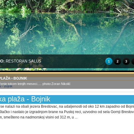
NO:
RESTORAN SALUS
1
2
3
PLAŽA - BOJNIK
nje tokom letnjih meseci..... photo:Zoran Nikolić
ka plaža - Bojnik
 se nalazi na obali jezera Brestovac, na udaljenosti od oko 12 km zapadno od Bojn
štačko i nastalo je izgradnjom brane na Pustoj reci, uzvodno od sela Gornji Brestov
 smešteno na nadmorskoj visini od 312 m, u ...