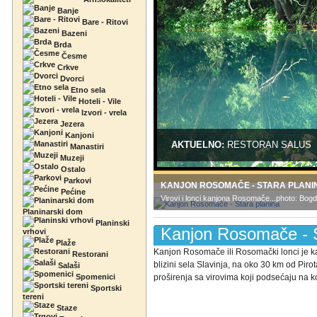
Banje
Bare - Ritovi
Bazeni
Brda
Česme
Crkve
Dvorci
Etno sela
Hoteli - Vile
Izvori - vrela
Jezera
Kanjoni
AKTUELNO:
RESTORAN SALUS
Manastiri
Muzeji
Ostalo
Parkovi
KANJON ROSOMAČE - STARA PLANI
Pećine
Virovi i lonci kanjona Rosomače...photo: Bo
Planinarski dom
Planinski
Kanjon Rosomače - S
vrhovi
Plaže
Kanjon Rosomače ili Rosomački lonci je kan
Restorani
blizini sela Slavinja, na oko 30 km od Pir
Salaši
Spomenici
proširenja sa virovima koji podsećaju na kot
Sportski
tereni
Staze