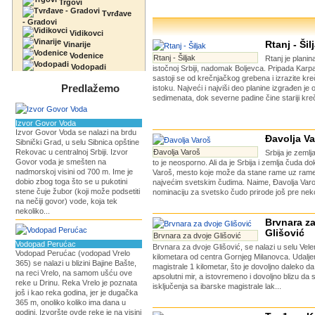
Trgovi
Tvrđave
- Gradovi
Vidikovci
Rtanj - Šil
Vinarije
Vodenice
Rtanj - Šiljak
Rtanj je planin
Vodopadi
istočnoj Srbiji, nadomak Boljevca. Pripada Karp
sastoji se od krečnjačkog grebena i izrazite kr
Predlažemo
istoku. Najveći i najviši deo planine izgrađen je 
sedimenata, dok severne padine čine stariji krečn
Izvor Govor Voda
Izvor Govor Voda se nalazi na brdu
Đavolja V
Sibnički Grad, u selu Sibnica opštine
Rekovac u centralnoj Srbiji. Izvor
Đavolja Varoš
Srbija je zemlj
Govor voda je smešten na
to je neosporno. Ali da je Srbija i zemlja čuda d
nadmorskoj visini od 700 m. Ime je
Varoš, mesto koje može da stane rame uz rame 
dobio zbog toga što se u pukotini
najvećim svetskim čudima. Naime, Đavolja Varoš
stene čuje žubor (koji može podsetiti
nominaciju za svetsko čudo prirode još pre nekol
na nečiji govor) vode, koja tek
nekoliko...
Brvnara z
Glišović
Brvnara za dvoje Glišović
Vodopad Perućac
Brvnara za dvoje Glišović, se nalazi u selu Vel
Vodopad Perućac (vodopad Vrelo
kilometara od centra Gornjeg Milanovca. Udalje
365) se nalazi u blizini Bajine Bašte,
magistrale 1 kilometar, što je dovoljno daleko d
na reci Vrelo, na samom ušću ove
apsolutni mir, a istovremeno i dovoljno blizu da
reke u Drinu. Reka Vrelo je poznata
isključenja sa ibarske magistrale lak...
još i kao reka godina, jer je dugačka
365 m, onoliko koliko ima dana u
godini. Izvoršte ovde reke je na visini