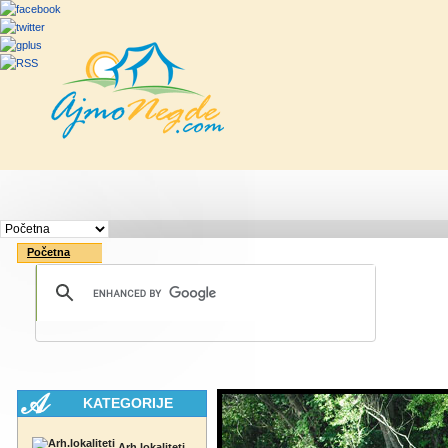
Početna
Rute
Vesti
Saveti & Bo
Početna
KATEGORIJE
Arh.lokaliteti