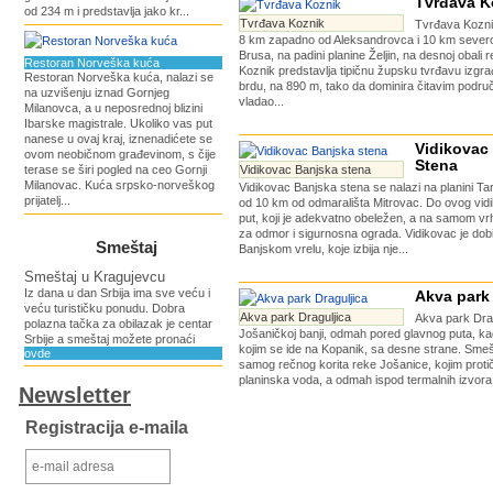
Tvrđava K
od 234 m i predstavlja jako kr...
Tvrđava Koznik
Tvrđava Kozni
8 km zapadno od Aleksandrovca i 10 km seve
Brusa, na padini planine Željin, na desnoj obali 
Restoran Norveška kuća
Koznik predstavlja tipičnu župsku tvrđavu izg
Restoran Norveška kuća, nalazi se
brdu, na 890 m, tako da dominira čitavim podr
na uzvišenju iznad Gornjeg
vladao...
Milanovca, a u neposrednoj blizini
Ibarske magistrale. Ukoliko vas put
nanese u ovaj kraj, iznenadićete se
Vidikovac
ovom neobičnom građevinom, s čije
Stena
terase se širi pogled na ceo Gornji
Vidikovac Banjska stena
Milanovac. Kuća srpsko-norveškog
Vidikovac Banjska stena se nalazi na planini Tar
prijatelj...
od 10 km od odmarališta Mitrovac. Do ovog vidi
put, koji je adekvatno obeležen, a na samom vr
za odmor i sigurnosna ograda. Vidikovac je dob
Smeštaj
Banjskom vrelu, koje izbija nje...
Smeštaj u Kragujevcu
Iz dana u dan Srbija ima sve veću i
Akva park 
veću turističku ponudu. Dobra
Akva park Draguljica
Akva park Drag
polazna tačka za obilazak je centar
Jošaničkoj banji, odmah pored glavnog puta, k
Srbije a smeštaj možete pronaći
kojim se ide na Kopanik, sa desne strane. Sm
ovde
samog rečnog korita reke Jošanice, kojim protič
planinska voda, a odmah ispod termalnih izvora 
Newsletter
Registracija e-maila