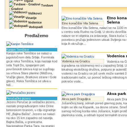
Trgovi
Tvrđave
- Gradovi
Vidikovci
Etno konač
Vinarije
Selena
Vodenice
Etno konačište Vila Selena
Vodopadi
Etno konačište Vila Selena, nalazi se na 1100 
u centru sela Rudno na Goliji. U okviru dvorišt
Predlažemo
nalaze se tri objekta za izdavanje, Stara kuća i
posetiocu pružaju jedinstven utisak življenja na
koja ih okružuje....
Kanjon Temštice
Kanjon reke Temštice se nalazi u
Vodenica 
jugoistočnom delu Srbije. Formirala
ga je reka Temštica, koja nastaje kod
Vodenica na Gradcu
Vodenica na G
sela Topli Do, spajanjem pet
izgrađena na istoimenoj reci u zapadnoj Srbiji. U
površinskih tokova koji se supštaju
lokalnog ekološkog društva, potpuno je autentična
sa vrhova Stare planine (Midžora,
vodenici na Gradcu se još uvek može samleti žit
Vražije glave, Bratkove strane i Gole
tradicionalni način, uz pomoć teškog mlinskog 
glave). Reka Temštica se uliva u
pokreće vode...
Niš...
Akva park 
Perućačko jezero
Akva park Draguljica
Akva park Drag
Jezero Perućac je veštačko jezero,
Jošaničkoj banji, odmah pored glavnog puta, k
nastalo pregrađivanjem reke Drine
kojim se ide na Kopanik, sa desne strane. Sm
betonskom branom, u cilju izgradnje
samog rečnog korita reke Jošanice, kojim protič
HE „Bajina Bašta”. Jezero se nalazi
planinska voda, a odmah ispod termalnih izvora 
na oko 15 km zapadno od naselja
Bajina Bašta, u granicama
Nacionalnog Parka Tara, na granici