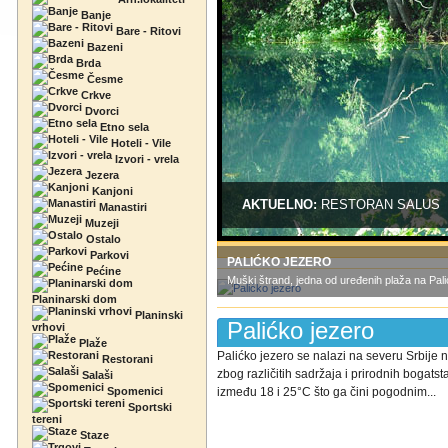
Banje
Bare - Ritovi
Bazeni
Brda
Česme
Crkve
Dvorci
Etno sela
Hoteli - Vile
Izvori - vrela
Jezera
Kanjoni
AKTUELNO:
RESTORAN SALUS
Manastiri
Muzeji
Ostalo
Parkovi
PALIĆKO JEZERO
Pećine
Muški štrand, jedna od uređenih plaža na Paliću
Planinarski dom
Planinski
Palićko jezero
vrhovi
Plaže
Palićko jezero se nalazi na severu Srbije 
Restorani
zbog različitih sadržaja i prirodnih bogats
Salaši
Spomenici
između 18 i 25°C što ga čini pogodnim...
Sportski
tereni
Staze