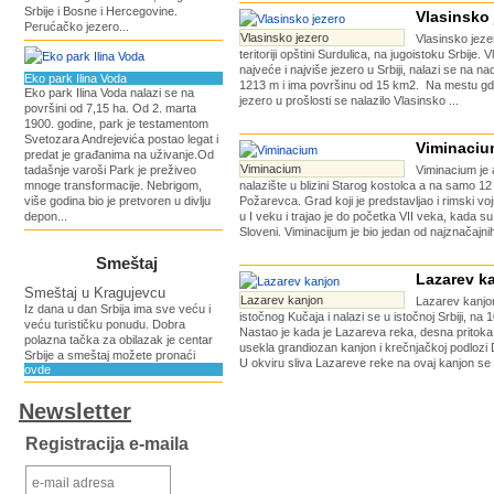
Srbije i Bosne i Hercegovine.
Vlasinsko 
Perućačko jezero...
Vlasinsko jezero
Vlasinsko jeze
teritoriji opštini Surdulica, na jugoistoku Srbije. 
najveće i najviše jezero u Srbiji, nalazi se na na
Eko park Ilina Voda
1213 m i ima površinu od 15 km2. Na mestu gd
Eko park Ilina Voda nalazi se na
jezero u prošlosti se nalazilo Vlasinsko ...
površini od 7,15 ha. Od 2. marta
1900. godine, park je testamentom
Svetozara Andrejevića postao legat i
Viminaci
predat je građanima na uživanje.Od
Viminacium
tadašnje varoši Park je preživeo
Viminacium je
mnoge transformacije. Nebrigom,
nalazište u blizini Starog kostolca a na samo 12
više godina bio je pretvoren u divlju
Požarevca. Grad koji je predstavljao i rimski voj
depon...
u I veku i trajao je do početka VII veka, kada su ga
Sloveni. Viminacijum je bio jedan od najznačajnih 
Smeštaj
Lazarev k
Smeštaj u Kragujevcu
Lazarev kanjon
Lazarev kanjon
Iz dana u dan Srbija ima sve veću i
istočnog Kučaja i nalazi se u istočnoj Srbiji, na
veću turističku ponudu. Dobra
Nastao je kada je Lazareva reka, desna pritoka
polazna tačka za obilazak je centar
usekla grandiozan kanjon i krečnjačkoj podlozi
Srbije a smeštaj možete pronaći
U okviru sliva Lazareve reke na ovaj kanjon se
ovde
Newsletter
Registracija e-maila