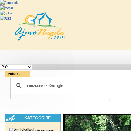
Početna
Rute
Vesti
Saveti & Bo
Početna
KATEGORIJE
Arh.lokaliteti