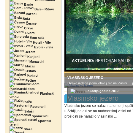
Banje
Bare - Ritovi
Bazeni
Brda
Česme
Crkve
Dvorci
Etno sela
Hoteli - Vile
Izvori - vrela
Jezera
Kanjoni
AKTUELNO:
RESTORAN SALUS
Manastiri
Muzeji
Ostalo
Parkovi
VLASINSKO JEZERO
Pećine
Ovako izgleda jedno letnje jutro na Vlasini ..
Planinarski dom
Lokacija godine 2010
Planinski
Vlasinsko jezero
vrhovi
Plaže
Vlasinsko jezero se nalazi na teritoriji opš
Restorani
u Srbiji, nalazi se na nadmorskoj visini 
Salaši
Spomenici
prošlosti se nalazilo Vlasinsko ...
Sportski
tereni
Staze