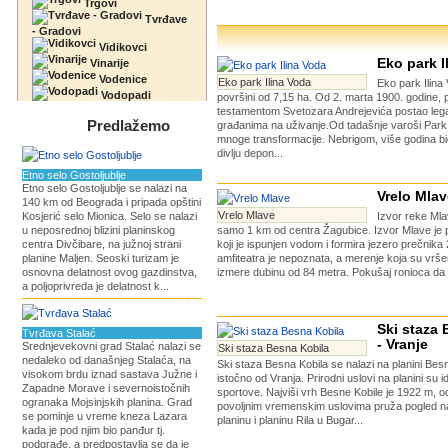
Trgovi
Tvrđave
- Gradovi
Vidikovci
Eko park I
Vinarije
Vodenice
Eko park Ilina Voda
Eko park Ilina
Vodopadi
površini od 7,15 ha. Od 2. marta 1900. godine, 
testamentom Svetozara Andrejevića postao legat
Predlažemo
građanima na uživanje.Od tadašnje varoši Park 
mnoge transformacije. Nebrigom, više godina bi
divlju depon...
Etno selo Gostoljublje
Etno selo Gostoljublje se nalazi na
Vrelo Mlav
140 km od Beograda i pripada opštini
Vrelo Mlave
Kosjerić selo Mionica. Selo se nalazi
Izvor reke Mla
u neposrednoj blizini planinskog
samo 1 km od centra Žagubice. Izvor Mlave je pr
centra Divčibare, na južnoj strani
koji je ispunjen vodom i formira jezero prečnik
planine Maljen. Seoski turizam je
amfiteatra je nepoznata, a merenje koja su vrš
osnovna delatnost ovog gazdinstva,
izmere dubinu od 84 metra. Pokušaj ronioca da s
a poljoprivreda je delatnost k...
Ski staza 
Tvrđava Stalać
- Vranje
Srednjevekovni grad Stalać nalazi se
Ski staza Besna Kobila
nedaleko od današnjeg Stalaća, na
Ski staza Besna Kobila se nalazi na planini Bes
visokom brdu iznad sastava Južne i
istočno od Vranja. Prirodni uslovi na planini su 
Zapadne Morave i severnoistočnih
sportove. Najviši vrh Besne Kobile je 1922 m, o
ogranaka Mojsinjskih planina. Grad
povoljnim vremenskim uslovima pruža pogled n
se pominje u vreme kneza Lazara
planinu i planinu Rila u Bugar...
kada je pod njim bio panđur tj.
podgrađe, a predpostavlja se da je