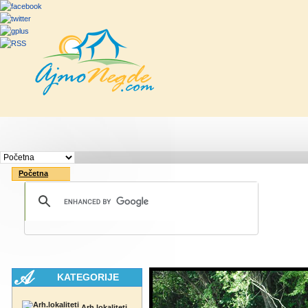
Početna
Rute
Vesti
Saveti & Bo
Početna
KATEGORIJE
Arh.lokaliteti