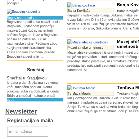
podignu...
Banja Kovi
Banja Koviljača
Banja Koviljač
najlepših i najlekovitijih banja Balkana, nalazi se
Bogovinska pećina
u zagrljaju reke Drine i šumovite planine Guče
Bogovinska pećina se nalazi u selu
visini od 128 m. Okružuju je i prostrane ravnic
Bogovina, u istočnom podnožju
i planine ( Boranja, Sokolske planine, Cer ). Nala
masiva Južni Kučaj, na teritoriji
opštine Boljevac. Ulaz u Bogovinsku
pećinu se nalazi na 360 m
Muzej afri
nadmorske visine. Pеćina je zbog
umetnosti
Muzej afričke umetnosti
svojih prirodnih karakteristika
zaštićena kao spomenik prirode.
Muzej afričke umetnosti je prvi i jedini muzej u 
Bogovinska pećina je j...
isključivo posvećen kulturi i umetnosti afričkog
priređuje stalne postavke, ali i tematske izložbe
predstavljaju najvažniji segmenti tradicionalne 
Smeštaj
umetnosti. M...
Smeštaj u Kragujevcu
Iz dana u dan Srbija ima sve veću i
veću turističku ponudu. Dobra
Tvrđava M
polazna tačka za obilazak je centar
Tvrđava Maglič
Tvrđava Maglič
Srbije a smeštaj možete pronaći
km jugozapadno od Kraljeva u klisuri reke Ibar. 
ovde
najlepših i najbolje očuvanih srednjevekovnih gra
Srbije. Tvrđava se nalazi na vrhu brda oko koga
Newsletter
okuku okružujući ga sa tri strane, dok je sa četv
Registracija e-maila