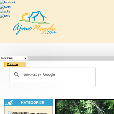
Početna
Rute
Vesti
Saveti & Bo
Početna
KATEGORIJE
Arh.lokaliteti