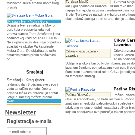
Tvrđava Maglič
Tvrđava Maglič
Milanovac. Kuća srpsko-norveškog
km jugozapadno od Kraljeva u klisuri reke Ibar. 
prijatelj...
najlepših i najbolje očuvanih srednjevekovnih gra
Srbije. Tvrđava se nalazi na vrhu brda oko koga
okuku okružujući ga sa tri strane, dok je sa četv
Ski staza Iver - Mokra Gora
Skijalište Iver se nalazi na Mokroj
gori, koja predstavlja jedan od
vrhova planine Tare. Smešteno je na
nadmorskoj visini od 1230-1500 m.
Crkva Cara
Na skijalištu uvek dežuraju pripadnici
Lazarica
spasilačke službe Parka prirode
Mokra Gora. Do skijališta se stiže
Crkva brvnar
Crkva kneza Lazara -
asfaltnim putem preko Mećavnika,
knezu Lazaru (
Lazarica
od ...
se na padinam
Udaljena je oko 2 km od Prolom banje, pa se do
laganom šetnjom, po makadamskom putu ili ob
Smeštaj
šumskom stazom pored reke. Crkva je podignut
na temeljima starijeg...
Smeštaj u Kragujevcu
Iz dana u dan Srbija ima sve veću i
Pećina Ri
veću turističku ponudu. Dobra
polazna tačka za obilazak je centar
Pećina Risovača
Pećina Risova
Srbije a smeštaj možete pronaći
ulazu u Aranđelovac, na brdu Risovača. Pećina 
ovde
značajan arheološki, paleontološki i speleološki 
otkriveno mnoštvo fosilnih ostataka velikog broja
Newsletter
koje su naseljavale ovo područje tokom poslednj
Registracija e-maila