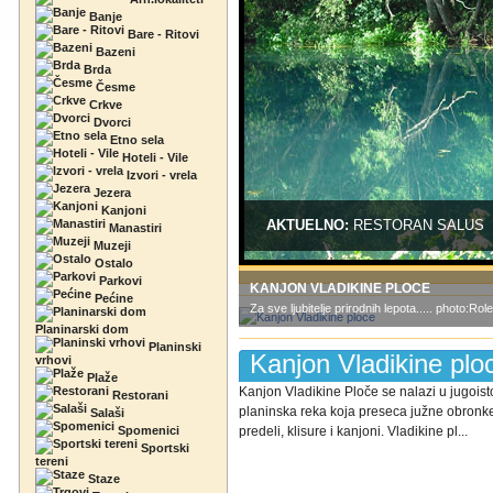
Banje
Bare - Ritovi
Bazeni
Brda
Česme
Crkve
Dvorci
Etno sela
Hoteli - Vile
Izvori - vrela
Jezera
Kanjoni
AKTUELNO:
RESTORAN SALUS
Manastiri
Muzeji
Ostalo
Parkovi
KANJON VLADIKINE PLOCE
Pećine
Za sve ljubitelje prirodnih lepota..... photo:Ro
Planinarski dom
Planinski
Kanjon Vladikine plo
vrhovi
Plaže
Kanjon Vladikine Ploče se nalazi u jugoisto
Restorani
planinska reka koja preseca južne obronke 
Salaši
Spomenici
predeli, klisure i kanjoni. Vladikine pl...
Sportski
tereni
Staze