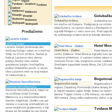
Trgovi
Tvrđave
- Gradovi
Vidikovci
Golubačka
Vinarije
Vodenice
Golubačka tvrđava
Golubačka tvr
Vodopadi
km istočno od Golupca. Podignuta je na strmim 
obali Dunava, na samom ulasku u Đerdapsku kl
Predlažemo
izgradili Rimljani u I veku nove ere. Pred najez
do uništavanja tvrđave da bi je kasnije obnovio r
Lazarev kanjon
Hotel Mona
Lazarev kanjon predstavlja deo
Hotel Mona - Zlatibor
istočnog Kučaja i nalazi se u istočnoj
Hotel Mona se
Srbiji, na 10 km od Bora. Nastao je
centru Zlatibora. Hotel Mona je izgrađen kao spoj
kada je Lazareva reka, desna
moderne arhitekture. U sastavu hotela nalaze s
pritoka Zlotske reke usekla
restorani Perun i Vila, kongresni centar i wellne
grandiozan kanjon i krečnjačkoj
Smeštajne kapacitete hotela Mona, čini 120 sob
podlozi Dubaničke površi. U okviru
Svaka ...
sliva Lazareve reke na ovaj kanjon
se nadovezuju p...
Bogutovač
Bogutovačka banja
Bogutovačka b
Restoran Norveška kuća
regionu Zapadnog Pomoravlja (dolina donjeg Ibra
Restoran Norveška kuća, nalazi se
je najveći banjski region Srbije. Nalazi se ispo
na uzvišenju iznad Gornjeg
planine Troglav (visine 1.209 metara), na nadmo
Milanovca, a u neposrednoj blizini
350 metara. Zbog velike nadmorske visine, a ujed
Ibarske magistrale. Ukoliko vas put
nanese u ovaj kraj, iznenadićete se
ovom neobičnom građevinom, s čije
Tvrđava M
terase se širi pogled na ceo Gornji