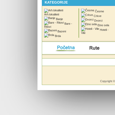
KATEGORIJE
Česme
Arh.lokaliteti
Crkve
Banje
Dvorci
Bare -
Etno sela
Ritovi
Hoteli -
Bazeni
Vile
Brda
Početna
Rute
Vesti
Copyright 