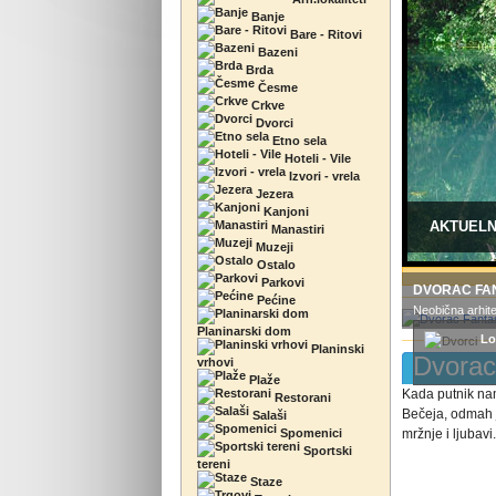
Banje
Bare - Ritovi
Bazeni
Brda
Česme
Crkve
Dvorci
Etno sela
Hoteli - Vile
Izvori - vrela
Jezera
Kanjoni
AKTUEL
Manastiri
Muzeji
Ostalo
Parkovi
DVORAC FA
Pećine
Neobična arhite
Planinarski dom
Lo
Planinski
Dvorac
vrhovi
Plaže
Kada putnik nam
Restorani
Bečeja, odmah j
Salaši
Spomenici
mržnje i ljubavi
Sportski
tereni
Staze