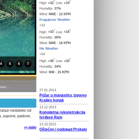
°
°
High:
+
32
Low:
+
19
Humidity:
37%
Wind:
NNE - 12 KPH
Kragujevac Weather
+
32
°
°
High:
+
33
Low:
+
18
Humidity:
26%
Wind:
NNE - 16 KPH
Nis Weather
+
34
°
°
High:
+
36
Low:
+
20
4
5
6
7
Humidity:
34%
Wind:
NW - 15 KPH
Vesti
tu......
27.01.2014
Požar u manastiru, izgoreo
Kraljev konak
13.12.2013
 nalazi nedaleko od
Kompletna rekonstrukcija
ca, uspone, padove,
tvrđave Ram
13.10.2013
>> dalje
Oštećen i vodopad Prskalo