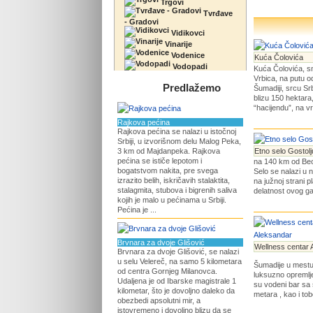
Trgovi
Tvrđave
- Gradovi
Vidikovci
Vinarije
Vodenice
Kuća Čolovića
Vodopadi
Kuća Čolovića, s
Vrbica, na putu o
Predlažemo
Šumadiji, srcu Srb
blizu 150 hektar
“hacijendu”, na v
Rajkova pećina
Rajkova pećina se nalazi u istočnoj
Srbiji, u izvorišnom delu Malog Peka,
3 km od Majdanpeka. Rajkova
Etno selo Gostolj
pećina se ističe lepotom i
na 140 km od Beog
bogatstvom nakita, pre svega
Selo se nalazi u 
izrazito belih, iskričavih stalaktita,
na južnoj strani 
stalagmita, stubova i bigrenih saliva
delatnost ovog gaz
kojih je malo u pećinama u Srbiji.
Pećina je ...
Brvnara za dvoje Glišović
Wellness centar 
Brvnara za dvoje Glišović, se nalazi
u selu Velereč, na samo 5 kilometara
Šumadije u mestu
od centra Gornjeg Milanovca.
luksuzno opremlj
Udaljena je od Ibarske magistrale 1
su vodeni bar sa
kilometar, što je dovoljno daleko da
metara , kao i tob
obezbedi apsolutni mir, a
istovremeno i dovoljno blizu da se