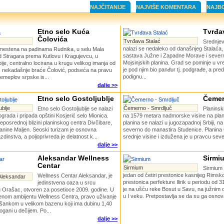
NAJČITANIJE
NAJVIŠE KOMENTARA
NAJB
Etno selo Kuća
Tvrđa
Čolovića
Tvrđava Stalać
Srednjev
nalazi se nedaleko od današnjeg Stalaća,
mestena na padinama Rudnika, u selu Mala
sastava Južne i Zapadne Morave i sever
d Stragara prema Kutlovu i Kragujevcu, u
Mojsinjskih planina. Grad se pominje u 
ije, centralno locirana u krugu velikog imanja od
je pod njim bio panđur tj. podgrađe, a pred
a, nekadašnje braće Čolović, podseća na pravu
podignu...
remeplov srpske is...
dalje >>
Etno selo Gostoljublje
Čemer
ublje
Čemerno - Smrdljuč
Etno selo Gostoljublje se nalazi
Planinsk
rada i pripada opštini Kosjerić selo Mionica.
na 1579 metara nadmorske visine na pla
neposrednoj blizini planinskog centra Divčibare,
planina se nalazi u jugozapadnoj Srbiji, na 
planine Maljen. Seoski turizam je osnovna
severno do manastira Studenice. Planina 
dinstva, a poljoprivreda je delatnost k...
srednje visine i izdužena je u pravcu seve
dalje >>
Aleksandar Wellness
Sirmi
Centar
Sirmium
Sirmium j
jedan od četiri prestonice kasnijeg Rimsk
Wellness Centar Aleksandar, je
Aleksandar
prestonica perfekture Ilirik u periodu od 
jedinstvena oaza u srcu
je na ušću reke Bosut u Savu, na južnim
 Orašac, otvoren za posetioce 2009. godine. U
u I veku. Pretpostavlja se da su ga osnovali 
enom ambijentu Wellness Centra, pravo uživanje
 šankom u velikom bazenu koji ima dubinu 1,40
ogani u dečijem. Po...
dalje >>