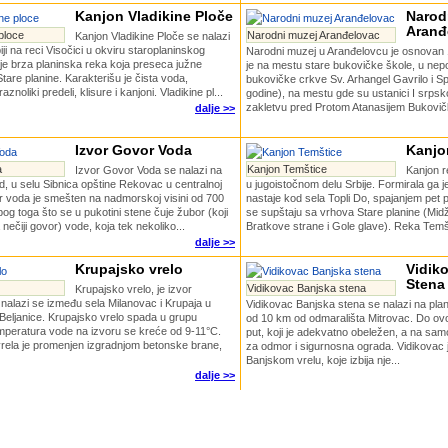
Kanjon Vladikine Ploče
Narod
Aranđ
ploce
Narodni muzej Aranđelovac
Kanjon Vladikine Ploče se nalazi
iji na reci Visočici u okviru staroplaninskog
Narodni muzej u Aranđelovcu je osnovan
je brza planinska reka koja preseca južne
je na mestu stare bukovičke škole, u nepo
are planine. Karakterišu je čista voda,
bukovičke crkve Sv. Arhangel Gavrilo i 
znoliki predeli, klisure i kanjoni. Vladikine pl...
godine), na mestu gde su ustanici I srpsk
zakletvu pred Protom Atanasijem Bukovičk
dalje >>
Izvor Govor Voda
Kanjo
a
Kanjon Temštice
Izvor Govor Voda se nalazi na
Kanjon r
d, u selu Sibnica opštine Rekovac u centralnoj
u jugoistočnom delu Srbije. Formirala ga j
or voda je smešten na nadmorskoj visini od 700
nastaje kod sela Topli Do, spajanjem pet 
bog toga što se u pukotini stene čuje žubor (koji
se supštaju sa vrhova Stare planine (Midž
nečiji govor) vode, koja tek nekoliko...
Bratkove strane i Gole glave). Reka Temšti
dalje >>
Krupajsko vrelo
Vidik
Stena
Vidikovac Banjska stena
Krupajsko vrelo, je izvor
nalazi se između sela Milanovac i Krupaja u
Vidikovac Banjska stena se nalazi na plani
Beljanice. Krupajsko vrelo spada u grupu
od 10 km od odmarališta Mitrovac. Do ovo
emperatura vode na izvoru se kreće od 9-11°C.
put, koji je adekvatno obeležen, a na sa
vrela je promenjen izgradnjom betonske brane,
za odmor i sigurnosna ograda. Vidikovac 
Banjskom vrelu, koje izbija nje...
dalje >>