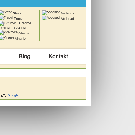
Staze
Vodenice
Trgovi
Vodopadi
Tvrđave - Gradovi
Vidikovci
Vinarije
Info
Kontakt
.
Google