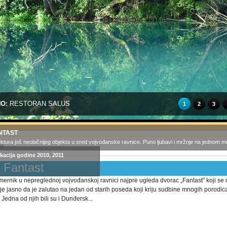
NO:
RESTORAN SALUS
1
2
3
NTAST
ktura još neobičnijeg objekta u sred vojvođanske ravnice. Puno ljubavi i mržnje na jednom mes
kacija godine 2010, 2011
 Fantast
ernik u nepreglednoj vojvođanskoj ravnici najpre ugleda dvorac „Fantast" koji se
e jasno da je zalutao na jedan od starih poseda koji kriju sudbine mnogih porodi
. Jedna od njih bili su i Dunđersk...