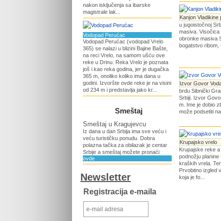
nakon isključenja sa ibarske
magistrale lak...
Kanjon Vladikine 
u jugoistočnoj Srb
masiva. Visočica 
Vodopad Perućac
obronke masiva St
Vodopad Perućac (vodopad Vrelo
bogatstvo ribom, ra
365) se nalazi u blizini Bajine Bašte,
na reci Vrelo, na samom ušću ove
reke u Drinu. Reka Vrelo je poznata
još i kao reka godina, jer je dugačka
365 m, onoliko koliko ima dana u
godini. Izvoršte ovde reke je na visini
Izvor Govor Vod
od 234 m i predstavlja jako kr...
brdu Sibnički Gra
Srbiji. Izvor Gov
m. Ime je dobio z
Smeštaj
može podsetiti na 
Smeštaj u Kragujevcu
Iz dana u dan Srbija ima sve veću i
veću turističku ponudu. Dobra
Krupajsko vrelo
polazna tačka za obilazak je centar
Krupajske reke a 
Srbije a smeštaj možete pronaći
podnožju planine 
ovde
kraških vrela. T
Prvobitno izgled 
Newsletter
koja je fo...
Registracija e-maila