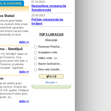
07.10.2013
OLJE OCENJENE
Nastavljena restauracija
Smederevske
va Stalać
23.09.2013
Počinje rekonstrukcija
ekovni grad Stalać
tvrđave
 na visokom brdu iznad
noistočnih ogranaka
22.09.2013
vreme kneza Lazara kada
Prošireni kapaciteti Vile
TOP 5 LOKACIJA
postavlja se da je
Selena
Glasanje
dalje >>
02.04.2013
Novi putokazi na Rajcu
Restoran Potočar...
no - Smrdljuč
Krupajsko vrelo
i vrh Smrdljuč nalazi se
29.04.2013
nini Čemerno. Ova
Veliko vrelo - Li...
Otvorena platforma za
levoj strani reke Ibar, a
Bazen Sunčani br...
razgledanje
Čemerno, je planina
rozapad - jugoistok...
Etno selo Garašk...
26.04.2013
dalje >>
115 godina Velikog Parka u
Kragujevcu
um
Rezultat »
e bio antički grad i
26.03.2015
og carstva. Grad je bio
Počinje obnova tvrđave
318-379. godine. Podignut
Ram
 obroncima Fruške gore,
Iliri. Za...
dalje >>