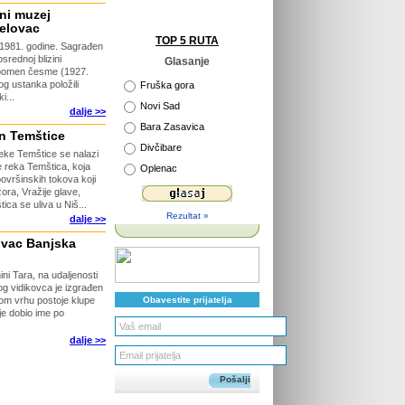
ni muzej
elovac
TOP 5 RUTA
 1981. godine. Sagrađen
srednoj blizini
Glasanje
Spomen česme (1927.
og ustanka položili
Fruška gora
i...
Novi Sad
dalje >>
Bara Zasavica
n Temštice
Divčibare
eke Temštice se nalazi
e reka Temštica, koja
Oplenac
površinskih tokova koji
ora, Vražije glave,
ca se uliva u Niš...
Rezultat »
dalje >>
ovac Banjska
ni Tara, na udaljenosti
g vidikovca je izgrađen
Obavestite prijatelja
mom vrhu postoje klupe
je dobio ime po
dalje >>
Pošalji