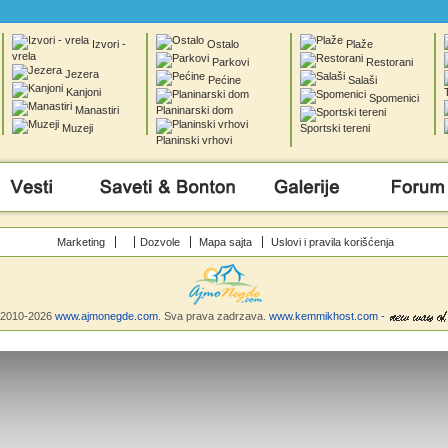
Izvori -
Ostalo
Plaže
vrela
Parkovi
Restorani
Jezera
Pećine
Salaši
Kanjoni
Spomenici
Manastiri
Planinarski dom
Muzeji
Sportski tereni
Planinski vrhovi
Saveti & Bonton
Galerije
Forum
Marketing
Dozvole
Mapa sajta
Uslovi i pravila korišćenja
©2010-2026
www.ajmonegde.com
. Sva prava zadrzava.
www.kemmikhost.com -