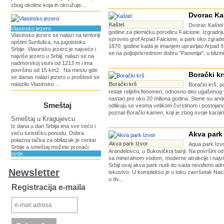
zbog okoline koja ih okružuje....
Dvorac Ka
Kaštel
Dvorac Kaštel 
Vlasinsko jezero
godine za plemićku porodicu Falcione. Izgradnj
Vlasinsko jezero se nalazi na teritoriji
sproveo grof Arpad Falcione, a park oko zgrade
opštini Surdulica, na jugoistoku
1870. godine kada je imanjem upravljao Arpad II
Srbije. Vlasinsko jezero je najveće i
se na poljoprivrednom dobru "Panonija", u blizini
najviše jezero u Srbiji, nalazi se na
nadmorskoj visini od 1213 m i ima
površinu od 15 km2. Na mestu gde
Borački kr
se danas nalazi jezero u prošlosti se
nalazilo Vlasinsko ...
Borački krš
Borački krš, p
redak reljefni fenomen, odnosno deo ugašenog v
nastao pre oko 20 miliona godina. Stene su ande
Smeštaj
odlikuju se veoma velikom čvrstinom i postojano
poznat Borački kamen, koji je zbog svoje karakte
Smeštaj u Kragujevcu
Iz dana u dan Srbija ima sve veću i
veću turističku ponudu. Dobra
Akva park 
polazna tačka za obilazak je centar
Akva park Izvor
Aqua park Izvo
Srbije a smeštaj možete pronaći
Aranđelovcu, u Bukovičkoj banji. Na površini od
ovde
sa mineralnom vodom, moderne atrakcije i najv
Srbiji ovaj akva park nudi do sada neviđeno adr
Newsletter
iskustvo. U kompleksu je u toku završetak Nac
u dv...
Registracija e-maila