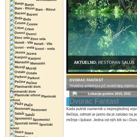
Banje
Bare - Ritovi
Bazeni
Brda
Česme
Crkve
Dvorci
Etno sela
Hoteli - Vile
Izvori - vrela
Jezera
Kanjoni
AKTUELNO:
RESTORAN SALUS
Manastiri
Muzeji
Ostalo
Parkovi
DVORAC FANTAST
Pećine
Neobična arhitektura još neobičnijeg objekta 
Planinarski dom
Lokacija godine 2010, 2011
Planinski
Dvorac Fantast
vrhovi
Plaže
Kada putnik namernik u nepreglednoj vojvo
Restorani
Bečeja, odmah je jasno da je zalutao na j
Salaši
Spomenici
mržnje i ljubavi. Jedna od njih bili su i Dun
Sportski
tereni
Staze