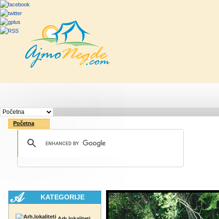
Početna
Rute
Vesti
Saveti & Bo
Početna
KATEGORIJE
Arh.lokaliteti