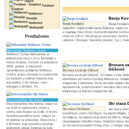
Trgovi
Tvrđave
- Gradovi
Vidikovci
Banja Kovi
Vinarije
Vodenice
Banja Koviljača
Banja Koviljač
Vodopadi
najlepših i najlekovitijih banja Balkana, nalazi se
u zagrljaju reke Drine i šumovite planine Guče
Predlažemo
visini od 128 m. Okružuju je i prostrane ravnic
i planine ( Boranja, Sokolske planine, Cer ). Nala
Aleksandar Wellness Centar
Wellness Centar Aleksandar, je
jedinstvena oaza u srcu Šumadije u
mestu Orašac, otvoren za posetioce
Brvnara z
2009. godine. U luksuzno
Glišović
opremljenom ambijentu Wellness
Brvnara za dvoje Glišović
Centra, pravo uživanje su vodeni bar
Brvnara za dvoje Glišović, se nalazi u selu Vel
sa šankom u velikom bazenu koji
kilometara od centra Gornjeg Milanovca. Udalje
ima dubinu 1,40 metara , kao i
magistrale 1 kilometar, što je dovoljno daleko d
tobogani u dečijem. Po...
apsolutni mir, a istovremeno i dovoljno blizu da
isključenja sa ibarske magistrale lak...
Etno konačište Vila Selena
Ski staza 
Etno konačište Vila Selena, nalazi se
na 1100 m nadmorske visine u
Ski staza Divčibare
Ski staza Divč
centru sela Rudno na Goliji. U okviru
turističkom centru Divčibare, na planini Maljen,
dvorišta porodične kuće, nalaze se
od Valjeva, na nadmorskoj visini od 980 m. Skij
tri objekta za izdavanje, Stara kuća i
raspolaganju nekoliko staza. Najduža staza, du
2 Brvnare, koje posetiocu pružaju
se na severnoj padini Crnog vrha. U sklopu staze 
jedinstven utisak življenja na selu,