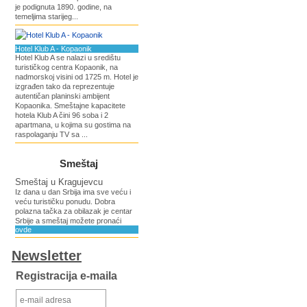
je podignuta 1890. godine, na
temeljima starijeg...
Hotel Klub A - Kopaonik
Hotel Klub A se nalazi u središtu
turističkog centra Kopaonik, na
nadmorskoj visini od 1725 m. Hotel je
izgrađen tako da reprezentuje
autentičan planinski ambijent
Kopaonika. Smeštajne kapacitete
hotela Klub A čini 96 soba i 2
apartmana, u kojima su gostima na
raspolaganju TV sa ...
Smeštaj
Smeštaj u Kragujevcu
Iz dana u dan Srbija ima sve veću i
veću turističku ponudu. Dobra
polazna tačka za obilazak je centar
Srbije a smeštaj možete pronaći
ovde
Newsletter
Registracija e-maila