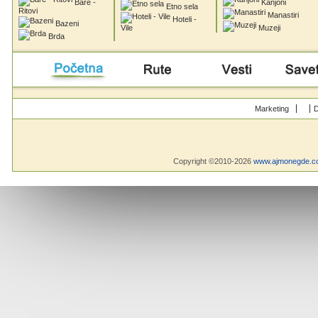
Bare -
Kanjoni
Etno sela
Ritovi
Manastiri
Hoteli -
Bazeni
Vile
Muzeji
Brda
Početna
Rute
Vesti
Saveti & Bo
Marketing
D
Copyright ©2010-2026
www.ajmonegde.c