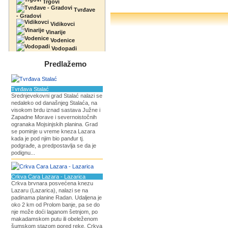
Trgovi
Tvrđave
- Gradovi
Vidikovci
Vinarije
Vodenice
Vodopadi
Predlažemo
Tvrđava Stalać
Srednjevekovni grad Stalać nalazi se
nedaleko od današnjeg Stalaća, na
visokom brdu iznad sastava Južne i
Zapadne Morave i severnoistočnih
ogranaka Mojsinjskih planina. Grad
se pominje u vreme kneza Lazara
kada je pod njim bio panđur tj.
podgrađe, a predpostavlja se da je
podignu...
Crkva Cara Lazara - Lazarica
Crkva brvnara posvećena knezu
Lazaru (Lazarica), nalazi se na
padinama planine Radan. Udaljena je
oko 2 km od Prolom banje, pa se do
nje može doći laganom šetnjom, po
makadamskom putu ili obeleženom
šumskom stazom pored reke. Crkva