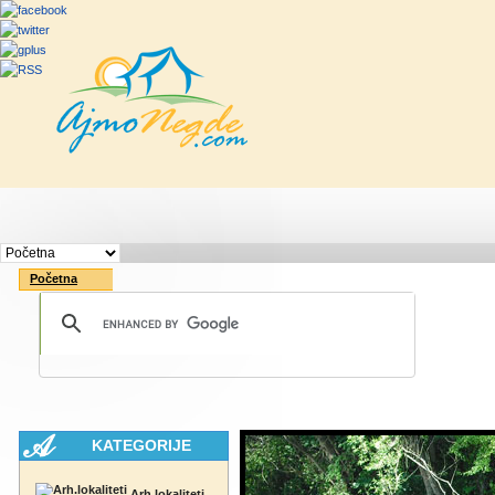
Početna
Rute
Vesti
Saveti & Bo
Početna
KATEGORIJE
Arh.lokaliteti