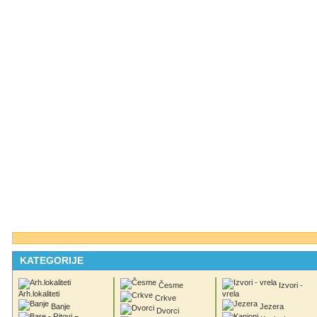
KATEGORIJE
Česme
Izvori -
Arh.lokaliteti
vrela
Crkve
Banje
Jezera
Dvorci