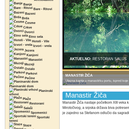
Banje
Bare - Ritovi
Bazeni
Brda
Česme
Crkve
Dvorci
Etno sela
Hoteli - Vile
Izvori - vrela
Jezera
Kanjoni
AKTUELNO:
BRVNARA ZA DV-
Manastiri
Muzeji
Ostalo
Parkovi
MANASTIR ŽIČA
Pećine
Ulazna kapija u manastirku portu, ispred koje s
Planinarski dom
Planinski
Manastir Žiča
vrhovi
Plaže
Manastir Žiča nastaje početkom XIII veka 
Restorani
Mirotočivog, a srpska država biva potres
Salaši
Spomenici
je zajedno sa Stefanom odlučio da sagradi 
Sportski
tereni
Staze