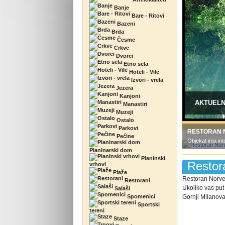
Banje
Bare - Ritovi
Bazeni
Brda
Česme
Crkve
Dvorci
Etno sela
Hoteli - Vile
Izvori - vrela
Jezera
Kanjoni
AKTUEL
Manastiri
Muzeji
Ostalo
Parkovi
RESTORAN 
Pećine
Objekat ima in
Planinarski dom
Planinski
Restor
vrhovi
Plaže
Restoran Norveš
Restorani
Ukoliko vas put
Salaši
Spomenici
Gornji Milanova
Sportski
tereni
Staze