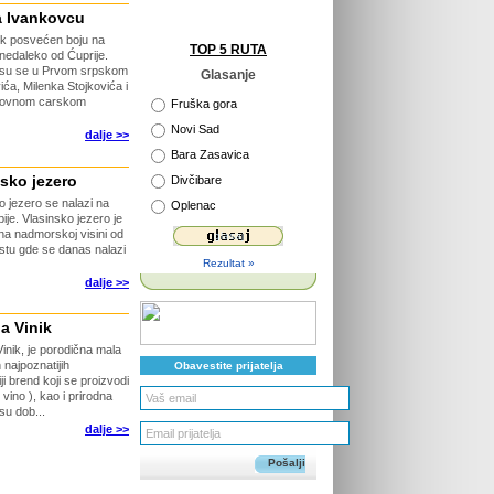
a Ivankovcu
k posvećen boju na
TOP 5 RUTA
nedaleko od Ćuprije.
ji su se u Prvom srpskom
Glasanje
a, Milenka Stojkovića i
tanovnom carskom
Fruška gora
Novi Sad
dalje >>
Bara Zasavica
sko jezero
Divčibare
o jezero se nalazi na
Oplenac
rbije. Vlasinsko jezero je
e na nadmorskoj visini od
stu gde se danas nalazi
Rezultat »
dalje >>
ja Vinik
Vinik, je porodična mala
 najpoznatijih
Obavestite prijatelja
ji brend koji se proizvodi
o vino ), kao i prirodna
su dob...
dalje >>
Pošalji