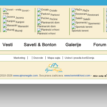
Izvori -
Ostalo
Plaže
vrela
Parkovi
Restorani
Jezera
Pećine
Salaši
Kanjoni
Spomenici
Manastiri
Planinarski dom
Muzeji
Sportski tereni
Planinski vrhovi
Saveti & Bonton
Galerije
Forum
Marketing
Dozvole
Mapa sajta
Uslovi i pravila korišćenja
©2010-2026
www.ajmonegde.com
. Sva prava zadrzava.
www.kemmikhost.com -