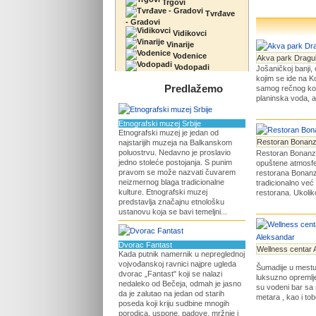
Trgovi
Tvrđave
- Gradovi
Vidikovci
Vinarije
Vodenice
Akva park Dragul
Vodopadi
Jošaničkoj banji
kojim se ide na 
Predlažemo
samog rečnog kori
planinska voda, a
Etnografski muzej Srbije
Etnografski muzej je jedan od
Restoran Bonanz
najstarijih muzeja na Balkanskom
poluostrvu. Nedavno je proslavio
Restoran Bonanza 
jedno stoleće postojanja. S punim
opuštene atmosfer
pravom se može nazvati čuvarem
restorana Bonanz
neizmernog blaga tradicionalne
tradicionalno već
kulture. Etnografski muzej
restorana. Ukolik
predstavlja značajnu etnološku
ustanovu koja se bavi temeljni...
Dvorac Fantast
Wellness centar 
Kada putnik namernik u nepreglednoj
vojvođanskoj ravnici najpre ugleda
Šumadije u mestu
dvorac „Fantast" koji se nalazi
luksuzno opremlj
nedaleko od Bečeja, odmah je jasno
su vodeni bar sa
da je zalutao na jedan od starih
metara , kao i tob
poseda koji kriju sudbine mnogih
porodica, uspone, padove, mržnje i