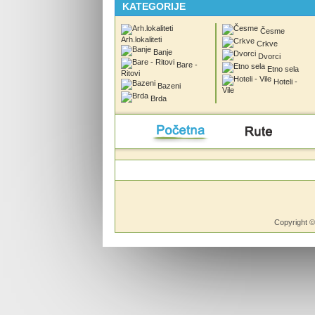
KATEGORIJE
Česme
Arh.lokaliteti
Crkve
Banje
Dvorci
Bare -
Etno sela
Ritovi
Hoteli -
Bazeni
Vile
Brda
Početna
Rute
Vesti
Copyright 