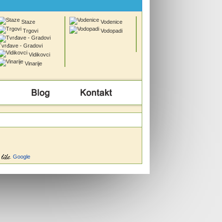
Staze
Vodenice
Trgovi
Vodopadi
Tvrđave - Gradovi
Vidikovci
Vinarije
Info
Kontakt
.
Google