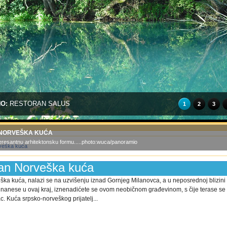
NO:
RESTORAN SALUS
1
2
3
NORVEŠKA KUĆA
teresantnu arhitektonsku formu.....photo:wuca/panoramio
an Norveška kuća
ka kuća, nalazi se na uzvišenju iznad Gornjeg Milanovca, a u neposrednoj blizini 
 nanese u ovaj kraj, iznenadićete se ovom neobičnom građevinom, s čije terase se 
c. Kuća srpsko-norveškog prijatelj...