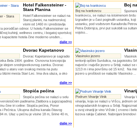
Hotel Falkensteiner -
Boj n
Stara Planina
Boj na Ivankovcu
Spomeni
Ivankovcu, se nalazi na istoimenom brdu 
Hotel Falkensteiner se nalazi na
er - Stara
Izgrađen je u čast poginulih ustanika, ko
Staroj planini, na nadmorskoj
ustanku, pod vođstvom Karađorđa Petrović
visini od 1460 m i predstavlja
Petra Dobrnjca, prvi put sukobili sa sul
a porodičan odmor. U hotelu Falkensteiner se
vojsko...
ičnoj kuhinji, wellness centru, i bogatoj sportskoj
 kapacitete hotela čine moderno uređen...
dalje >>
Dvorac Kapetanovo
Vlasin
Vlasinsko jezero
Dvorac Kapetanovo je sagradio
Vlasinsk
otka Bela 1904. godine. Osnovna koncepcija
teritoriji opštini Surdulica, na jugoistoku S
 je idejom srednjovekovnog zamka. Dvorac
najveće i najviše jezero u Srbiji, nalazi s
lazi u ataru van svakog mesta na putu
1213 m i ima površinu od 15 km2. Na me
u blizini mesta Stari Lec. Ima dva ulaza, a oko
jezero u prošlosti se nalazilo Vlasinsko ...
dalje >>
Stopića pećina
Vinari
Podrum Vinarije Vinik
Stopića pećina se nalazi u selu
Vinarija 
veroistočnim padinama Zlatibora u jugozapadnoj
vinarija, koja se nalazi u Vršcu, jednom on
ćinu čine tri celine: Stopića pećina, Ponor
vinogradarskih krajeva u Srbiji. Najpoznati
 i Pećnica. Ukupna dužina kanala čitavog
u ovoj vinariji je vino Vržole ( crveno i bel
94 m. Ulaz u pećnu je visine 18 m, širine 40 m,
lozova rakija Cabinet. Nabrojani brendovi 
dalje >>