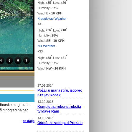
°
°
High:
+
35
Low:
+
20
Humidity:
37%
Wind:
E - 10 KPH
Kragujevac Weather
+
31
°
°
High:
+
36
Low:
+
18
Humidity:
28%
Wind:
SE - 10 KPH
Nis Weather
+
33
°
°
High:
+
38
Low:
+
21
4
5
6
7
Humidity:
37%
Wind:
NW - 16 KPH
Vesti
27.01.2014
Požar u manastiru, izgoreo
Kraljev konak
13.12.2013
Ibarske magistrale.
Kompletna rekonstrukcija
širi pogled na ceo
tvrđave Ram
13.10.2013
>> dalje
Oštećen i vodopad Prskalo