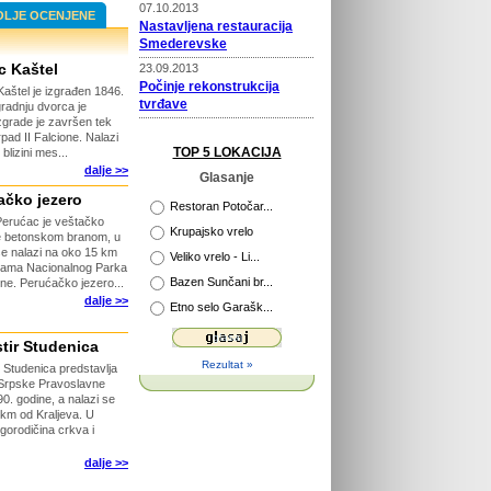
07.10.2013
OLJE OCENJENE
Nastavljena restauracija
Smederevske
c Kaštel
23.09.2013
Počinje rekonstrukcija
aštel je izgrađen 1846.
tvrđave
gradnju dvorca je
zgrade je završen tek
22.09.2013
pad II Falcione. Nalazi
Prošireni kapaciteti Vile
TOP 5 LOKACIJA
blizini mes...
Selena
dalje >>
Glasanje
02.04.2013
ačko jezero
Novi putokazi na Rajcu
Restoran Potočar...
Perućac je veštačko
Krupajsko vrelo
ne betonskom branom, u
29.04.2013
 se nalazi na oko 15 km
Veliko vrelo - Li...
Otvorena platforma za
icama Nacionalnog Parka
Bazen Sunčani br...
ine. Perućačko jezero...
razgledanje
dalje >>
Etno selo Garašk...
26.04.2013
115 godina Velikog Parka u
Kragujevcu
tir Studenica
Rezultat »
 Studenica predstavlja
26.03.2015
a Srpske Pravoslavne
Počinje obnova tvrđave
. godine, a nalazi se
Ram
km od Kraljeva. U
gorodičina crkva i
dalje >>