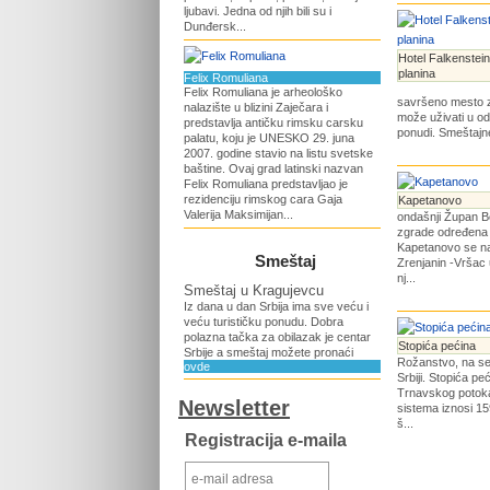
ljubavi. Jedna od njih bili su i
Dunđersk...
Hotel Falkenstein
planina
Felix Romuliana
Felix Romuliana je arheološko
savršeno mesto z
nalazište u blizini Zaječara i
može uživati u odl
predstavlja antičku rimsku carsku
ponudi. Smeštajne
palatu, koju je UNESKO 29. juna
2007. godine stavio na listu svetske
baštine. Ovaj grad latinski nazvan
Felix Romuliana predstavljao je
rezidenciju rimskog cara Gaja
Kapetanovo
Valerija Maksimijan...
ondašnji Župan B
zgrade određena
Kapetanovo se na
Smeštaj
Zrenjanin -Vršac 
nj...
Smeštaj u Kragujevcu
Iz dana u dan Srbija ima sve veću i
veću turističku ponudu. Dobra
polazna tačka za obilazak je centar
Stopića pećina
Srbije a smeštaj možete pronaći
Rožanstvo, na se
ovde
Srbiji. Stopića pe
Trnavskog potoka
Newsletter
sistema iznosi 15
š...
Registracija e-maila