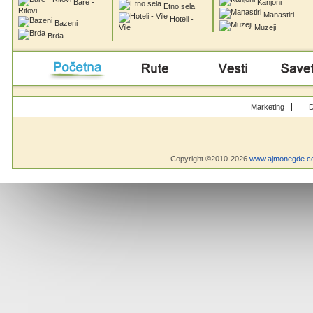
Bare -
Kanjoni
Etno sela
Ritovi
Manastiri
Hoteli -
Bazeni
Vile
Muzeji
Brda
Početna
Rute
Vesti
Saveti & Bo
Marketing
D
Copyright ©2010-2026
www.ajmonegde.c