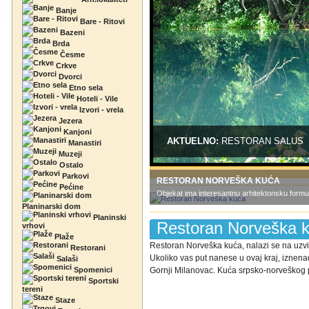
Banje
Bare - Ritovi
Bazeni
Brda
Česme
Crkve
Dvorci
Etno sela
Hoteli - Vile
Izvori - vrela
Jezera
Kanjoni
AKTUELNO:
RESTORAN SALUS
Manastiri
Muzeji
Ostalo
Parkovi
RESTORAN NORVEŠKA KUĆA
Pećine
Objekat ima interesantnu arhitektonsku formu
Planinarski dom
Planinski
Restoran Norveška 
vrhovi
Plaže
Restoran Norveška kuća, nalazi se na uzvi
Restorani
Ukoliko vas put nanese u ovaj kraj, iznen
Salaši
Spomenici
Gornji Milanovac. Kuća srpsko-norveškog pri
Sportski
tereni
Staze