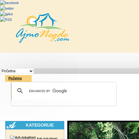
Početna
Rute
Vesti
Saveti & Bo
Početna
KATEGORIJE
Arh.lokaliteti