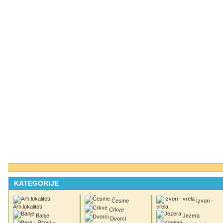
KATEGORIJE
Česme
Izvori -
Arh.lokaliteti
vrela
Crkve
Banje
Jezera
Dvorci