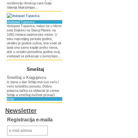
rezidenciju rimskog cara Gaja
Valerija Maksimijan...
Vodopad Tupavica
Vodopad Tupavica, nalazi se u blizini
sela Dojkinci na Staroj Planini, na
1050 metara nadmorske visine. U
toku najvrelijeg perioda godine,
ukoliko je godina sušna, ima vode ali
tada ona samo kaplje preko stena,
dok u ostalim periodima godine ovaj
vodopad se prikazuje u punoj lepo...
Smeštaj
Smeštaj u Kragujevcu
Iz dana u dan Srbija ima sve veću i
veću turističku ponudu. Dobra
polazna tačka za obilazak je centar
Srbije a smeštaj možete pronaći
ovde
Newsletter
Registracija e-maila