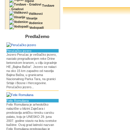
Trgovi
Tvrđave
- Gradovi
Vidikovci
Vinarije
Vodenice
Vodopadi
Predlažemo
Perućačko jezero
Jezero Perućac je veštačko jezero,
nastalo pregrađivanjem reke Drine
betonskom branom, u cilju izgradnje
HE „Bajina Bašta”. Jezero se nalazi
na oko 15 km zapadno od naselja
Bajina Bašta, u granicama
Nacionalnog Parka Tara, na granici
Srbije i Bosne i Hercegovine.
Perućačko jezero...
Felix Romuliana
Felix Romuliana je arheološko
nalazište u blizini Zaječara i
predstavlja antičku rimsku carsku
palatu, koju je UNESKO 29. juna
2007. godine stavio na listu svetske
baštine. Ovaj grad latinski nazvan
Felix Romuliana predstavljao je