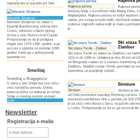
Rajkova p
najstariji deo je izgradio još Stef...
Rajkova pećina
Rajkova pećina
istočnoj Srbiji, u izvorišnom delu Malog Peka, 3
Majdanpeka. Rajkova pećina se ističe lepotom 
Manastir Sisojevac
nakita, pre svega izrazito belih, iskričavih stalak
Manastir Sisojevac se nalazi u
stubova i bigrenih saliva kojih je malo u pećinam
Eparhiji Braničevskoj, pokraj reke
je ...
Crnice, odnosno u blizini njenog
izvora u selu Sisevcu kod Ćuprije.
Pretpostavlja se da je podignut
Ski staza 
negde oko 1370-1380. godine, a po
Zlatibor
prvi put u spisima se pominje 1398.
Ski staza Tornik - Zlatibor
godine, kada ga u jednoj povelji
Ski staza Tornik se nalazi na Zlatiboru, na nadm
spominje kn...
1110 m do 1496 m. Udaljena je oko 40 km od Už
od Beograda i nalazi se u sastavu istoimenog s
Zlatiboru. Skijaški centar Tornik opremljen je 
Smeštaj
sistemima za pravljenje veštač...
Smeštaj u Kragujevcu
Iz dana u dan Srbija ima sve veću i
Sirmium
veću turističku ponudu. Dobra
Sirmium
Sirmium je bio 
polazna tačka za obilazak je centar
od četiri prestonice kasnijeg Rimskog carstva. 
Srbije a smeštaj možete pronaći
prestonica perfekture Ilirik u periodu od 318-37
ovde
je na ušću reke Bosut u Savu, na južnim obron
u I veku. Pretpostavlja se da su ga osnovali Iliri.
Newsletter
Registracija e-maila