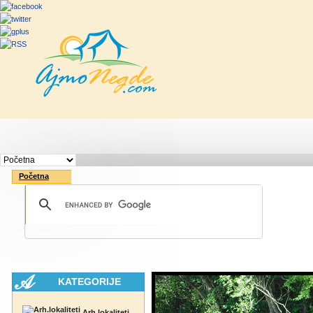
Početna
Rute
Vesti
Saveti & Bo
Početna
KATEGORIJE
Arh.lokaliteti