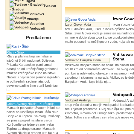
Trgovi
Tvrđave
- Gradovi
Vidikovci
Izvor Gov
Vinarije
Vodenice
Izvor Govor Voda
Izvor Govor Vo
Vodopadi
brdu Sibnički Grad, u selu Sibnica opštine Reko
Srbiji. Izvor Govor voda je smešten na nadmorsk
Predlažemo
m. Ime je dobio zbog toga što se u pukotini sten
može podsetiti na nečiji govor) vode, koja tek ne
Rtanj - Šiljak
Vidikovac
Rtanj je planina koja se nalazi u
Stena
Vidikovac Banjska stena
istočnoj Srbiji, nadomak Boljevca.
Pripada Karpatskim planinama i
Vidikovac Banjska stena se nalazi na planini Tar
sastoji se od krečnjačkog grebena i
od 10 km od odmarališta Mitrovac. Do ovog vidi
izrazite krečnjačke kupe na istoku.
put, koji je adekvatno obeležen, a na samom vr
Najveći i najviši deo planine izgrađen
za odmor i sigurnosna ograda. Vidikovac je dob
je od krednih sedimenata, dok
Banjskom vrelu, koje izbija nje...
severne padine čine stariji krečnjaci
i...
Vodopadi 
Vodopadi Arabinja
Vodopadi Arabi
Crkva Svetog Nikole - Kuršumlija
skup više desetina manjih vodopada i kaskada 
Manastir posvećen Svetom Nikoli se
reci i njenim pritokama. Ovaj reka čija ukupna 
nalazi na uzvišenju iznad ušća reke
kilometra, u ovom delu svoga toka, predstavlja n
Banjske u Toplicu. Sa ovog uzvišenja
Srbiji. Toliko šarenolikosti se retko gde može vide
se pruža pogled na staru varoš
Kuršumlije sa jedne strane i reku
Toplicu sa druge strane. Manastir
Svetog Nikole je građen u tri faze, a