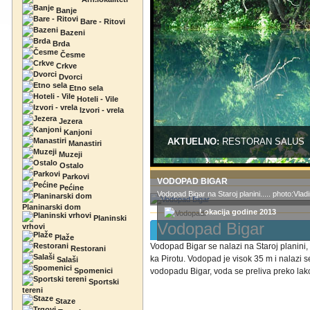
Banje
Bare - Ritovi
Bazeni
Brda
Česme
Crkve
Dvorci
Etno sela
Hoteli - Vile
Izvori - vrela
Jezera
Kanjoni
AKTUELNO:
RESTORAN SALUS
Manastiri
Muzeji
Ostalo
Parkovi
VODOPAD BIGAR
Pećine
Vodopad Bigar na Staroj planini..... photo:Vla
Planinarski dom
Lokacija godine 2013
Planinski
Vodopad Bigar
vrhovi
Plaže
Vodopad Bigar se nalazi na Staroj planini,
Restorani
ka Pirotu. Vodopad je visok 35 m i nalazi
Salaši
Spomenici
vodopadu Bigar, voda se preliva preko lako
Sportski
tereni
Staze