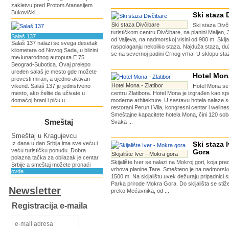
zakletvu pred Protom Atanasijem
Bukovički...
Ski staza 
Ski staza Divčibare
Ski staza Divč
turističkom centru Divčibare, na planini Maljen,
Salaš 137
od Valjeva, na nadmorskoj visini od 980 m. Skij
Salaš 137 nalazi se svega desetak
raspolaganju nekoliko staza. Najduža staza, du
kilometara od Novog Sada, u blizini
se na severnoj padini Crnog vrha. U sklopu staze 
međunarodnog autoputa E 75
Beograd-Subotica. Ovaj prelepo
uređen salaš je mesto gde možete
Hotel Mona
provesti miran, a ujedno aktivan
Hotel Mona - Zlatibor
vikend. Salaš 137 je jedinstveno
Hotel Mona se
mesto, ako želite da uživate u
centru Zlatibora. Hotel Mona je izgrađen kao spoj
domaćoj hrani i piću u...
moderne arhitekture. U sastavu hotela nalaze s
restorani Perun i Vila, kongresni centar i wellne
Smeštajne kapacitete hotela Mona, čini 120 sob
Smeštaj
Svaka ...
Smeštaj u Kragujevcu
Iz dana u dan Srbija ima sve veću i
Ski staza 
veću turističku ponudu. Dobra
Gora
Skijalište Iver - Mokra gora
polazna tačka za obilazak je centar
Skijalište Iver se nalazi na Mokroj gori, koja pre
Srbije a smeštaj možete pronaći
vrhova planine Tare. Smešteno je na nadmorskoj
ovde
1500 m. Na skijalištu uvek dežuraju pripadnici 
Parka prirode Mokra Gora. Do skijališta se stiž
Newsletter
preko Mećavnika, od ...
Registracija e-maila