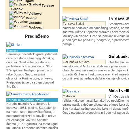
Trgovi
Tvrđave
- Gradovi
Vidikovci
Tvrđava S
Vinarije
Vodenice
Tvrđava Stalać
Srednjevekovn
Vodopadi
nalazi se nedaleko od današnjeg Stalaća, na v
sastava Južne i Zapadne Morave i severnoisto
Predlažemo
Mojsinjskih planina. Grad se pominje u vreme 
je pod njim bio panđur tj. podgrađe, a predpostav
podignu...
Sirmium
Sirmium je bio antički grad i jedan od
Golubačka
četiri prestonice kasnijeg Rimskog
Golubačka tvrđava
carstva. Grad je bio prestonica
Golubačka tvr
perfekture Ilirik u periodu od 318-
km istočno od Golupca. Podignuta je na strmim 
379. godine. Podignut je na ušću
obali Dunava, na samom ulasku u Đerdapsku kl
reke Bosut u Savu, na južnim
izgradili Rimljani u I veku nove ere. Pred najez
obroncima Fruške gore, u I veku.
do uništavanja tvrđave da bi je kasnije obnovio r
Pretpostavlja se da su ga osnovali
Iliri. Za...
Mala i vel
Ostrvica
Vrh Ostrvica 
Narodni muzej Aranđelovac
reljefa, kako po nastanku tako i po neobičnom o
Narodni muzej u Aranđelovcu je
strane naišli, videćete siluetu oštre kupe koja 
osnovan 1981. godine. Sagrađen je
Sve karakteristične osobine koje mi danas može
na mestu stare bukovičke škole, u
Ostrvica duguje procesima prirode koji su se des
neposrednoj blizini bukovičke crkve
Sv. Arhangel Gavrilo i Spomen
česme (1927. godine), na mestu gde
su ustanici I srpskog ustanka položili