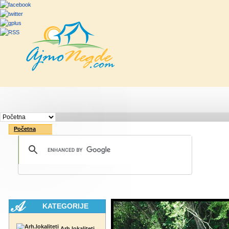
Početna
Rute
Vesti
Saveti & Bo
Početna
KATEGORIJE
Arh.lokaliteti