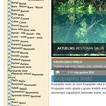
Banje
Bare - Ritovi
Bazeni
Brda
Česme
Crkve
Dvorci
Etno sela
Hoteli - Vile
Izvori - vrela
Jezera
Kanjoni
AKTUELNO:
RESTORAN SALUS
Manastiri
Muzeji
Ostalo
Parkovi
KRUPAJSKO VRELO
Pećine
Pećina iz koje izvire hladna voda i veštačko j
Planinarski dom
Lokacija godine 2011
Planinski
Krupajsko vrelo
vrhovi
Plaže
Krupajsko vrelo, je izvor Krupajske reke a
Restorani
Krupajsko vrelo spada u grupu kraških vrel
Salaši
Spomenici
promenjen izgradnjom betonske brane, koja 
Sportski
tereni
Staze