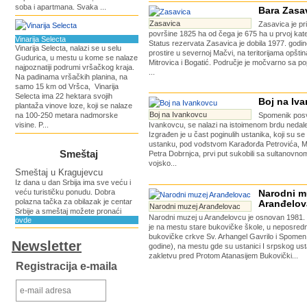
soba i apartmana. Svaka ...
Bara Zasa
Zasavica
Zasavica je pr
površine 1825 ha od čega je 675 ha u prvoj kateg
Vinarija Selecta
Status rezervata Zasavica je dobila 1977. godi
Vinarija Selecta, nalazi se u selu
prostire u severnoj Mačvi, na teritorijama opšt
Gudurica, u mestu u kome se nalaze
Mitrovica i Bogatić. Područje je močvarno sa po
najpoznatiji podrumi vršačkog kraja.
...
Na padinama vršačkih planina, na
samo 15 km od Vršca, Vinarija
Selecta ima 22 hektara svojih
Boj na Iv
plantaža vinove loze, koji se nalaze
Boj na Ivankovcu
na 100-250 metara nadmorske
Spomenik pos
visine. P...
Ivankovcu, se nalazi na istoimenom brdu nedale
Izgrađen je u čast poginulih ustanika, koji su 
ustanku, pod vođstvom Karađorđa Petrovića, Mi
Smeštaj
Petra Dobrnjca, prvi put sukobili sa sultanovn
vojsko...
Smeštaj u Kragujevcu
Iz dana u dan Srbija ima sve veću i
veću turističku ponudu. Dobra
Narodni m
polazna tačka za obilazak je centar
Aranđelov
Narodni muzej Aranđelovac
Srbije a smeštaj možete pronaći
Narodni muzej u Aranđelovcu je osnovan 1981.
ovde
je na mestu stare bukovičke škole, u neposredno
bukovičke crkve Sv. Arhangel Gavrilo i Spome
Newsletter
godine), na mestu gde su ustanici I srpskog ust
zakletvu pred Protom Atanasijem Bukovički...
Registracija e-maila