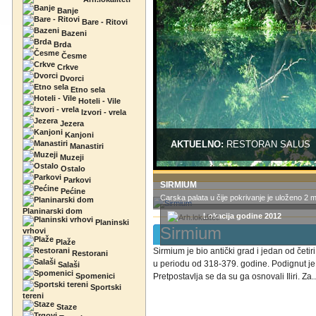
Banje
Bare - Ritovi
Bazeni
Brda
Česme
Crkve
Dvorci
Etno sela
Hoteli - Vile
Izvori - vrela
Jezera
Kanjoni
AKTUELNO:
RESTORAN SALUS
Manastiri
Muzeji
Ostalo
Parkovi
SIRMIUM
Pećine
Carska palata u čije pokrivanje je uloženo 2 mil
Planinarski dom
Lokacija godine 2012
Planinski
Sirmium
vrhovi
Plaže
Sirmium je bio antički grad i jedan od četir
Restorani
u periodu od 318-379. godine. Podignut je
Salaši
Spomenici
Pretpostavlja se da su ga osnovali Iliri. Za..
Sportski
tereni
Staze