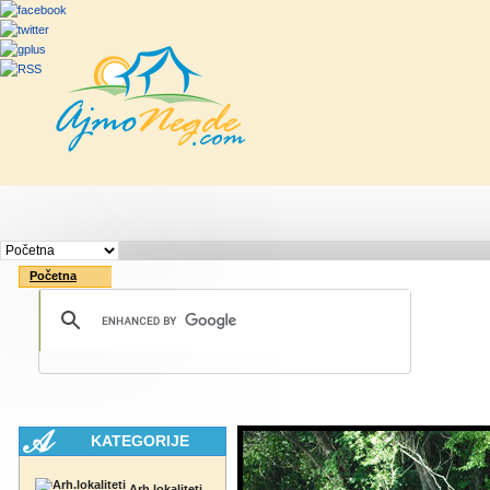
Početna
Rute
Vesti
Saveti & Bo
Početna
KATEGORIJE
Arh.lokaliteti