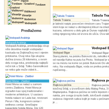
Trgovi
Tvrđave
- Gradovi
Vidikovci
Tabula Tr
Vinarije
Vodenice
Tabula Traiana
Tabula Traiana 
Vodopadi
je latinski natpis posvećen rimskom caru Trajan
steni koja se nalazi u đerdapskoj klisuri na izla
Predlažemo
kazana, odnosno u delu gde je Dunav najdublji i
celog njegovog toka od izvora do ušća. Ova tabl
Vodopadi Arabinja
Vodopadi Arabinja, predstavljaju skup
Vodopad B
više desetina manjih vodopada i
kaskada na Dojkinačkoj reci i njenim
Vodopad Bigar
Vodopad Bigar 
pritokama. Ovaj reka čija ukupna
Staroj planini, na potoku Bukovski do, nekoliko 
dučina iznosu 26 kilometra, u ovom
od naselja Kalna na putu ka Pirotu. Vodopad je v
delu svoga toka, predstavlja najlepši
se na mestu na kome se potok Bukovski Do uli
rečni tok u Srbiji. Toliko šarenolikosti
reku. Na vodopadu Bigar, voda se preliva preko
se retko gde može videti k...
rupičastog...
Rajkova p
Hotel Mona - Zlatibor
Hotel Mona se nalazi u samom
Rajkova pećina
Rajkova pećina
centru Zlatibora. Hotel Mona je
istočnoj Srbiji, u izvorišnom delu Malog Peka, 3
izgrađen kao spoj tradicionalne i
Majdanpeka. Rajkova pećina se ističe lepotom 
moderne arhitekture. U sastavu
nakita, pre svega izrazito belih, iskričavih stalak
hotela nalaze se Lada bar, restorani
stubova i bigrenih saliva kojih je malo u pećinam
Perun i Vila, kongresni centar i
je ...
wellness centar. Smeštajne
kapacitete hotela Mona, čini 120