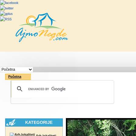
Početna
Rute
Vesti
Saveti & Bo
Početna
KATEGORIJE
Arh.lokaliteti