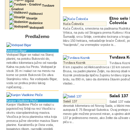
Trgovi
Tvrđave
- Gradovi
Vidikovci
Etno selo
Vinarije
Čolovića
Vodenice
Kuća Čolovića
Vodopadi
Kuća Čolovića, smestena na padinama Rudnika,
Vrbica, na putu od Stragara prema Kutlovu i Kr
Predlažemo
Šumadiji, srcu Srbije, centralno locirana u krug
blizu 150 hektara, nekadašnje braće Čolović, 
“hacijendu”, na vremeplov srpske is...
Vodopad Bigar
Vodopad Bigar se nalazi na Staroj
Tvrđava K
planini, na potoku Bukovski do,
nekoliko kilometara južno od naselja
Tvrđava Koznik
Tvrđava Kozni
Kalna na putu ka Pirotu. Vodopad je
8 km zapadno od Aleksandrovca i 10 km seve
visok 35 m i nalazi se na mestu na
Brusa, na padini planine Željin, na desnoj obali 
kome se potok Bukovski Do uliva
Koznik predstavlja tipičnu župsku tvrđavu izg
Stanjinsku reku. Na vodopadu Bigar,
brdu, na 890 m, tako da dominira čitavim podr
voda se preliva preko lakog
vladao...
rupičastog...
Salaš 137
Kanjon Vladikine Ploče
Salaš 137
Salaš 137 nal
Kanjon Vladikine Ploče se nalazi u
desetak kilometara od Novog Sada, u blizini m
jugoistočnoj Srbiji na reci Visočici u
autoputa E 75 Beograd-Subotica. Ovaj prelepo 
okviru staroplaninskog masiva.
mesto gde možete provesti miran, a ujedno akti
Visočica je brza planinska reka koja
137 je jedinstveno mesto, ako želite da uživate 
preseca južne obronke masiva Stare
piću u...
planine. Karakterišu je čista voda,
bogatstvo ribom, raznoliki predeli,