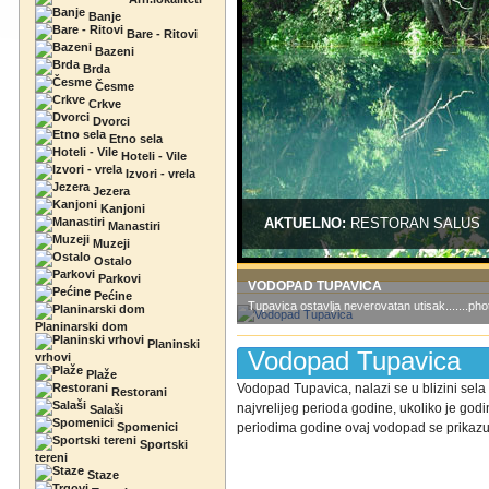
Banje
Bare - Ritovi
Bazeni
Brda
Česme
Crkve
Dvorci
Etno sela
Hoteli - Vile
Izvori - vrela
Jezera
Kanjoni
AKTUELNO:
RESTORAN SALUS
Manastiri
Muzeji
Ostalo
Parkovi
VODOPAD TUPAVICA
Pećine
Tupavica ostavlja neverovatan utisak.......ph
Planinarski dom
Planinski
Vodopad Tupavica
vrhovi
Plaže
Vodopad Tupavica, nalazi se u blizini sela
Restorani
najvrelijeg perioda godine, ukoliko je god
Salaši
Spomenici
periodima godine ovaj vodopad se prikazuj
Sportski
tereni
Staze