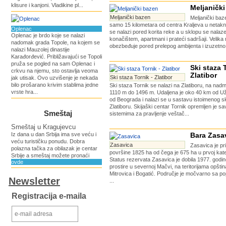
klisure i kanjoni. Vladikine pl...
Meljaničk
Meljanički bazen
Meljanički baz
samo 15 kilometara od centra Kraljeva u netaknu
Oplenac
se nalazi pored korita reke a u sklopu se nalaze
Oplenac je brdo koje se nalazi
konačištem, apartmani i prateći sadršaji. Velik
nadomak grada Topole, na kojem se
obezbeđuje pored prelepog ambijenta i izuzetno 
nalazi Mauzolej dinastije
Karađorđević. Približavajući se Topoli
pruža se pogled na sam Oplenac i
Ski staza 
crkvu na njemu, sto ostavlja veoma
Zlatibor
Ski staza Tornik - Zlatibor
jak utisak. Ovo uzvišenje je nekada
bilo prošarano krivim stablima jedne
Ski staza Tornik se nalazi na Zlatiboru, na nadm
vrste hra...
1110 m do 1496 m. Udaljena je oko 40 km od Už
od Beograda i nalazi se u sastavu istoimenog s
Zlatiboru. Skijaški centar Tornik opremljen je 
Smeštaj
sistemima za pravljenje veštač...
Smeštaj u Kragujevcu
Iz dana u dan Srbija ima sve veću i
Bara Zasa
veću turističku ponudu. Dobra
Zasavica
Zasavica je pr
polazna tačka za obilazak je centar
površine 1825 ha od čega je 675 ha u prvoj kateg
Srbije a smeštaj možete pronaći
Status rezervata Zasavica je dobila 1977. godi
ovde
prostire u severnoj Mačvi, na teritorijama opšt
Mitrovica i Bogatić. Područje je močvarno sa po
Newsletter
...
Registracija e-maila