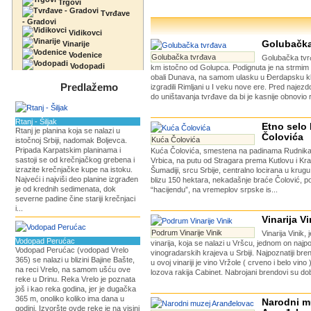
Trgovi
Tvrđave
- Gradovi
Vidikovci
Golubačka
Vinarije
Vodenice
Golubačka tvrđava
Golubačka tvr
Vodopadi
km istočno od Golupca. Podignuta je na strmim 
obali Dunava, na samom ulasku u Đerdapsku kl
Predlažemo
izgradili Rimljani u I veku nove ere. Pred najez
do uništavanja tvrđave da bi je kasnije obnovio r
Rtanj - Šiljak
Etno selo
Rtanj je planina koja se nalazi u
Čolovića
Kuća Čolovića
istočnoj Srbiji, nadomak Boljevca.
Pripada Karpatskim planinama i
Kuća Čolovića, smestena na padinama Rudnika,
sastoji se od krečnjačkog grebena i
Vrbica, na putu od Stragara prema Kutlovu i Kr
izrazite krečnjačke kupe na istoku.
Šumadiji, srcu Srbije, centralno locirana u krug
Najveći i najviši deo planine izgrađen
blizu 150 hektara, nekadašnje braće Čolović, 
je od krednih sedimenata, dok
“hacijendu”, na vremeplov srpske is...
severne padine čine stariji krečnjaci
i...
Vinarija Vi
Podrum Vinarije Vinik
Vinarija Vinik,
Vodopad Perućac
vinarija, koja se nalazi u Vršcu, jednom on najpo
Vodopad Perućac (vodopad Vrelo
vinogradarskih krajeva u Srbiji. Najpoznatiji bre
365) se nalazi u blizini Bajine Bašte,
u ovoj vinariji je vino Vržole ( crveno i belo vino 
na reci Vrelo, na samom ušću ove
lozova rakija Cabinet. Nabrojani brendovi su dob
reke u Drinu. Reka Vrelo je poznata
još i kao reka godina, jer je dugačka
365 m, onoliko koliko ima dana u
Narodni m
godini. Izvoršte ovde reke je na visini