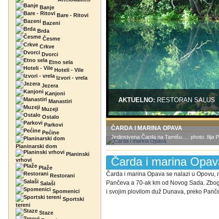
Banje
Bare - Ritovi
Bazeni
Brda
Česme
Crkve
Dvorci
Etno sela
Hoteli - Vile
Izvori - vrela
Jezera
Kanjoni
AKTUELNO:
RESTORAN SALUS
Manastiri
Muzeji
Ostalo
Parkovi
ČARDA I MARINA OPAVA
Pećine
Jedinstvena Čarda na Tamišu..... photo: Ilija 
Planinarski dom
Planinski
Čarda i marina Opav
vrhovi
Plaže
Čarda i marina Opava se nalazi u Opovu, n
Restorani
Pančeva a 70-ak km od Novog Sada. Zbog s
Salaši
Spomenici
i svojim plovilom duž Dunava, preko Panče
Sportski
tereni
Staze