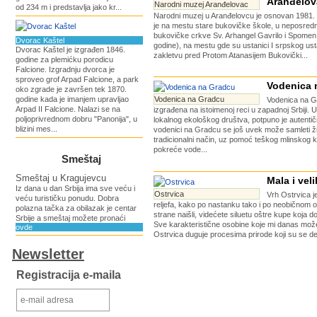
Aranđelov
Narodni muzej Aranđelovac
od 234 m i predstavlja jako kr...
Narodni muzej u Aranđelovcu je osnovan 1981.
je na mestu stare bukovičke škole, u neposredno
bukovičke crkve Sv. Arhangel Gavrilo i Spome
Dvorac Kaštel
godine), na mestu gde su ustanici I srpskog ust
Dvorac Kaštel je izgrađen 1846.
zakletvu pred Protom Atanasijem Bukovički...
godine za plemićku porodicu
Falcione. Izgradnju dvorca je
sproveo grof Arpad Falcione, a park
Vodenica 
oko zgrade je završen tek 1870.
godine kada je imanjem upravljao
Vodenica na Gradcu
Vodenica na G
Arpad II Falcione. Nalazi se na
izgrađena na istoimenoj reci u zapadnoj Srbiji. U
poljoprivrednom dobru "Panonija", u
lokalnog ekološkog društva, potpuno je autentična
blizini mes...
vodenici na Gradcu se još uvek može samleti žit
tradicionalni način, uz pomoć teškog mlinskog 
pokreće vode...
Smeštaj
Smeštaj u Kragujevcu
Mala i vel
Iz dana u dan Srbija ima sve veću i
Ostrvica
Vrh Ostrvica 
veću turističku ponudu. Dobra
reljefa, kako po nastanku tako i po neobičnom o
polazna tačka za obilazak je centar
strane naišli, videćete siluetu oštre kupe koja 
Srbije a smeštaj možete pronaći
Sve karakteristične osobine koje mi danas može
ovde
Ostrvica duguje procesima prirode koji su se des
Newsletter
Registracija e-maila