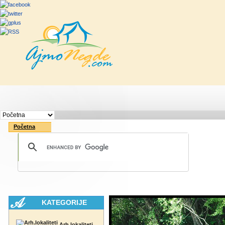
Početna
Rute
Vesti
Saveti & Bo
Početna
KATEGORIJE
Arh.lokaliteti