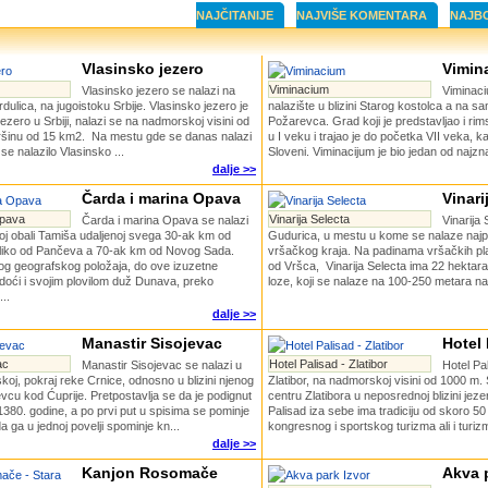
NAJČITANIJE
NAJVIŠE KOMENTARA
NAJB
Vlasinsko jezero
Vimin
Viminacium
Vlasinsko jezero se nalazi na
Viminaci
Surdulica, na jugoistoku Srbije. Vlasinsko jezero je
nalazište u blizini Starog kostolca a na s
jezero u Srbiji, nalazi se na nadmorskoj visini od
Požarevca. Grad koji je predstavljao i rims
ršinu od 15 km2. Na mestu gde se danas nalazi
u I veku i trajao je do početka VII veka, kad
 se nalazilo Vlasinsko ...
Sloveni. Viminacijum je bio jedan od najznač
dalje >>
Čarda i marina Opava
Vinari
Opava
Vinarija Selecta
Čarda i marina Opava se nalazi
Vinarija 
j obali Tamiša udaljenoj svega 30-ak km od
Gudurica, u mestu u kome se nalaze najpo
toliko od Pančeva a 70-ak km od Novog Sada.
vršačkog kraja. Na padinama vršačkih p
og geografskog položaja, do ove izuzetne
od Vršca, Vinarija Selecta ima 22 hektara
doći i svojim plovilom duž Dunava, preko
loze, koji se nalaze na 100-250 metara na
..
dalje >>
Manastir Sisojevac
Hotel 
ac
Hotel Palisad - Zlatibor
Manastir Sisojevac se nalazi u
Hotel Pal
skoj, pokraj reke Crnice, odnosno u blizini njenog
Zlatibor, na nadmorskoj visini od 1000 m
evcu kod Ćuprije. Pretpostavlja se da je podignut
centru Zlatibora u neposrednoj blizini jezer
80. godine, a po prvi put u spisima se pominje
Palisad iza sebe ima tradiciju od skoro 5
 ga u jednoj povelji spominje kn...
kongresnog i sportskog turizma ali i turiz
dalje >>
Kanjon Rosomače
Akva p