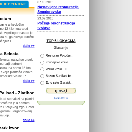
07.10.2013
OLJE OCENJENE
Nastavljena restauracija
Smederevske
acium
23.09.2013
Počinje rekonstrukcija
um je arheološko
tvrđave
amo 12 kilometara od
ki vojni logor nastao je
22.09.2013
a su ga osvojili i uništili
Prošireni kapaciteti Vile
TOP 5 LOKACIJA
ajnih l...
Selena
dalje >>
Glasanje
02.04.2013
ja Selecta
Novi putokazi na Rajcu
Restoran Potočar...
Selecta, nalazi se u selu
Krupajsko vrelo
znatiji podrumi
29.04.2013
lanina, na samo 15 km
Veliko vrelo - Li...
Otvorena platforma za
 svojih plantaža vinove
Bazen Sunčani br...
dmorske visine. P...
razgledanje
dalje >>
Etno selo Garašk...
26.04.2013
115 godina Velikog Parka u
Palisad - Zlatibor
Kragujevcu
Rezultat »
isad se nalazi na planini
26.03.2015
. Smešten je u samom
Počinje obnova tvrđave
a i Kraljevog trga. Hotel
Ram
0 godina u organizovanju
ma uop...
dalje >>
ark Izvor