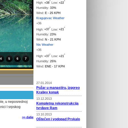
°
°
High:
+
38
Low:
+
22
Humidity:
33%
Wind:
E - 25 KPH
Kragujevac Weather
+
36
°
°
High:
+
37
Low:
+
21
Humidity:
23%
Wind:
N - 21 KPH
Nis Weather
+
36
°
°
High:
+
37
Low:
+
21
4
5
6
7
Humidity:
25%
Wind:
ENE - 17 KPH
Vesti
27.01.2014
Požar u manastiru, izgoreo
Kraljev konak
13.12.2013
le, u neposrednoj
Kompletna rekonstrukcija
nici I srpskog
tvrđave Ram
13.10.2013
>> dalje
Oštećen i vodopad Prskalo