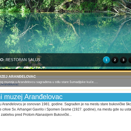
NO:
RESTORAN SALUS
1
2
3
UZEJ ARANĐELOVAC
g muzeja u Aranđelovcu sagrađena u stilu stare šumadijske kuće.....
i muzej Aranđelovac
u Aranđelovcu je osnovan 1981. godine. Sagrađen je na mestu stare bukovičke ško
ke crkve Sv. Arhangel Gavrilo i Spomen česme (1927. godine), na mestu gde su usta
i zakletvu pred Protom Atanasijem Bukovički...