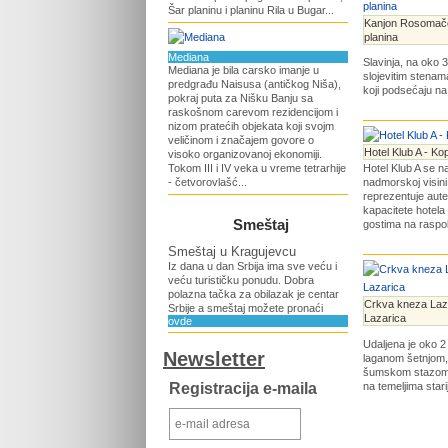
Šar planinu i planinu Rila u Bugar...
Kanjon Rosomače
planina
Mediana
Slavinja, na oko 
Mediana je bila carsko imanje u
slojevitim stenam
predgrađu Naisusa (antičkog Niša),
koji podsećaju na 
pokraj puta za Nišku Banju sa
raskošnom carevom rezidencijom i
nizom pratećih objekata koji svojm
veličinom i značajem govore o
Hotel Klub A - Ko
visoko organizovanoj ekonomiji.
Tokom III i IV veka u vreme tetrarhije
Hotel Klub A se n
- četvorovlašć...
nadmorskoj visini
reprezentuje aute
kapacitete hotela
Smeštaj
gostima na raspol
Smeštaj u Kragujevcu
Iz dana u dan Srbija ima sve veću i
veću turističku ponudu. Dobra
polazna tačka za obilazak je centar
Crkva kneza Laz
Srbije a smeštaj možete pronaći
Lazarica
ovde
Udaljena je oko 2
Newsletter
laganom šetnjom
šumskom stazom p
Registracija e-maila
na temeljima starij