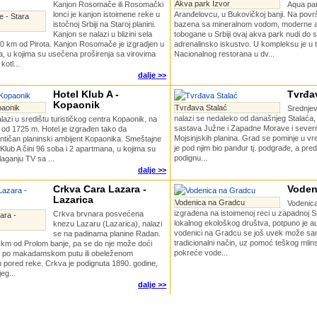
Akva park Izvor
Kanjon Rosomače ili Rosomački
Aqua par
lonci je kanjon istoimene reke u
Aranđelovcu, u Bukovičkoj banji. Na površi
 - Stara
istočnoj Srbiji na Staroj planini.
bazena sa mineralnom vodom, moderne atr
Kanjon se nalazi u blizini sela
tobogane u Srbiji ovaj akva park nudi do
30 km od Pirota. Kanjon Rosomače je izgradjen u
adrenalinsko iskustvo. U kompleksu je u 
a, u kojima su usečena proširenja sa virovima
Nacionalnog restorana u dv...
kotl...
dalje >>
Hotel Klub A -
Tvrđa
Kopaonik
paonik
Tvrđava Stalać
Srednjev
nalazi se nedaleko od današnjeg Stalaća,
alazi u središtu turističkog centra Kopaonik, na
sastava Južne i Zapadne Morave i sever
 od 1725 m. Hotel je izgrađen tako da
Mojsinjskih planina. Grad se pominje u 
ntičan planinski ambijent Kopaonika. Smeštajne
je pod njim bio panđur tj. podgrađe, a pred
 Klub A čini 96 soba i 2 apartmana, u kojima su
podignu...
aganju TV sa ...
dalje >>
Crkva Cara Lazara -
Voden
Lazarica
Vodenica na Gradcu
Vodenica
izgrađena na istoimenoj reci u zapadnoj Srb
Crkva brvnara posvećena
ara -
lokalnog ekološkog društva, potpuno je aut
knezu Lazaru (Lazarica), nalazi
vodenici na Gradcu se još uvek može samle
se na padinama planine Radan.
tradicionalni način, uz pomoć teškog mli
 km od Prolom banje, pa se do nje može doći
pokreće vode...
, po makadamskom putu ili obeleženom
ored reke. Crkva je podignuta 1890. godine,
eg...
dalje >>