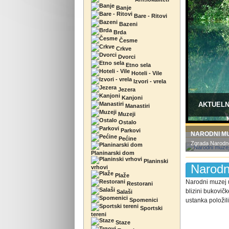
Banje
Bare - Ritovi
Bazeni
Brda
Česme
Crkve
Dvorci
Etno sela
Hoteli - Vile
Izvori - vrela
Jezera
Kanjoni
AKTUEL
Manastiri
Muzeji
Ostalo
Parkovi
NARODNI M
Pećine
Zgrada Narodno
Planinarski dom
Planinski
Narodn
vrhovi
Plaže
Narodni muzej 
Restorani
blizini bukovič
Salaši
Spomenici
ustanka položil
Sportski
tereni
Staze