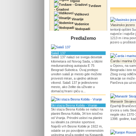
Trgovi
Tvrđave
- Gradovi
Vidikovci
Vinarije
Vodenice
Vlasinsko jezero
Vodopadi
teritoriji opštini 
najveće i najviše 
Predlažemo
1213 m i ima pov
jezero u prošlosti
Salaš 137
Salaš 137 nalazi se svega desetak
Čarda i marina 
kilometara od Novog Sada, u blizini
međunarodnog autoputa E 75
u Opovu, na samo
Beograd-Subotica. Ovaj prelepo
Beograda i isto 
uređen salaš je mesto gde možete
Zbog svog odličn
provesti miran, a ujedno aktivan
lokacije se može 
vikend. Salaš 137 je jedinstveno
Pančeva pa uzvo.
mesto, ako želite da uživate u
domaćoj hrani i piću u...
Manastir Sisojev
Ski staza Besna Kobila - Vranje
Eparhiji Braničev
Ski staza Besna Kobila se nalazi na
izvora u selu Sis
planini Besna Kobila, 34 km istočno
negde oko 1370-13
od Vranja. Prirodni uslovi na planini
1398. godine, kada
su idealni za zimske sportove.
Najviši vrh Besne Kobile je 1922 m,
odakle se po povoljnim vremenskim
uslovima pruža pogled na Kopaonik,