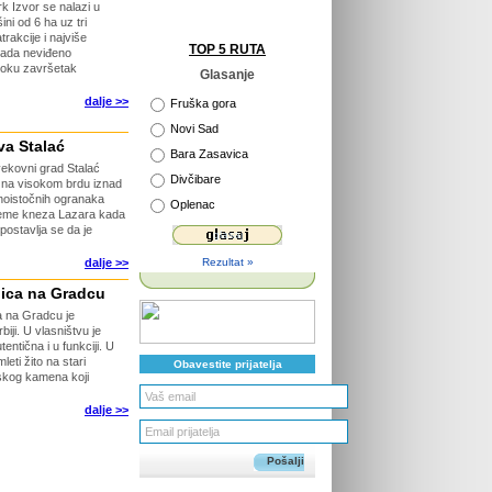
k Izvor se nalazi u
ni od 6 ha uz tri
akcije i najviše
TOP 5 RUTA
 sada neviđeno
toku završetak
Glasanje
dalje >>
Fruška gora
Novi Sad
va Stalać
Bara Zasavica
ekovni grad Stalać
Divčibare
 na visokom brdu iznad
noistočnih ogranaka
Oplenac
vreme kneza Lazara kada
postavlja se da je
Rezultat »
dalje >>
ica na Gradcu
 na Gradcu je
iji. U vlasništvu je
entična i u funkciji. U
ti žito na stari
Obavestite prijatelja
nskog kamena koji
dalje >>
Pošalji