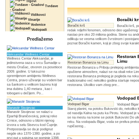
Trgovi
Tvrđave
- Gradovi
Vidikovci
Borački kr
Vinarije
Vodenice
Borački krš
Borački krš, p
Vodopadi
redak reljefni fenomen, odnosno deo ugašenog v
nastao pre oko 20 miliona godina. Stene su ande
Predlažemo
odlikuju se veoma velikom čvrstinom i postojano
poznat Borački kamen, koji je zbog svoje karakte
Aleksandar Wellness Centar
Restoran 
Wellness Centar Aleksandar, je
Limu
Restoran Bonanza na Limu
jedinstvena oaza u srcu Šumadije u
mestu Orašac, otvoren za posetioce
Restoran Bonanza u Priboju prelepog ambijenta, 
2009. godine. U luksuzno
opuštene atmosfere, nalazi se na obali reke Li
opremljenom ambijentu Wellness
restorana Bonanza prelepog je pogleda na reku.
Centra, pravo uživanje su vodeni bar
tradicionalno već nekoliko godina startuje nepos
sa šankom u velikom bazenu koji
restorana. Ukoliko vam zbog pre...
ima dubinu 1,40 metara , kao i
tobogani u dečijem. Po...
Vodopad B
Vodopad Bigar
Vodopad Bigar 
Manastir Sisojevac
Staroj planini, na potoku Bukovski do, nekoliko 
Manastir Sisojevac se nalazi u
od naselja Kalna na putu ka Pirotu. Vodopad je v
Eparhiji Braničevskoj, pokraj reke
se na mestu na kome se potok Bukovski Do uli
Crnice, odnosno u blizini njenog
reku. Na vodopadu Bigar, voda se preliva preko
izvora u selu Sisevcu kod Ćuprije.
rupičastog...
Pretpostavlja se da je podignut
negde oko 1370-1380. godine, a po
prvi put u spisima se pominje 1398.