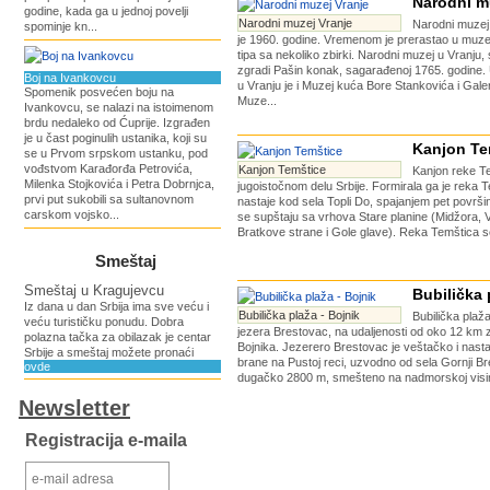
Narodni m
godine, kada ga u jednoj povelji
Narodni muzej Vranje
Narodni muzej
spominje kn...
je 1960. godine. Vremenom je prerastao u muz
tipa sa nekoliko zbirki. Narodni muzej u Vranju,
zgradi Pašin konak, sagarađenoj 1765. godine.
Boj na Ivankovcu
u Vranju je i Muzej kuća Bore Stankovića i Gale
Spomenik posvećen boju na
Muze...
Ivankovcu, se nalazi na istoimenom
brdu nedaleko od Ćuprije. Izgrađen
je u čast poginulih ustanika, koji su
Kanjon Te
se u Prvom srpskom ustanku, pod
vođstvom Karađorđa Petrovića,
Kanjon Temštice
Kanjon reke Te
Milenka Stojkovića i Petra Dobrnjca,
jugoistočnom delu Srbije. Formirala ga je reka T
prvi put sukobili sa sultanovnom
nastaje kod sela Topli Do, spajanjem pet površin
carskom vojsko...
se supštaju sa vrhova Stare planine (Midžora, V
Bratkove strane i Gole glave). Reka Temštica se 
Smeštaj
Smeštaj u Kragujevcu
Bubilička 
Iz dana u dan Srbija ima sve veću i
Bubilička plaža - Bojnik
Bubilička plaža
veću turističku ponudu. Dobra
jezera Brestovac, na udaljenosti od oko 12 km
polazna tačka za obilazak je centar
Bojnika. Jezerero Brestovac je veštačko i nasta
Srbije a smeštaj možete pronaći
brane na Pustoj reci, uzvodno od sela Gornji Br
ovde
dugačko 2800 m, smešteno na nadmorskoj visini
Newsletter
Registracija e-maila