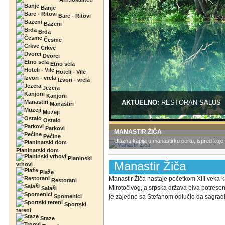
Banje
Bare - Ritovi
Bazeni
Brda
Česme
Crkve
Dvorci
Etno sela
Hoteli - Vile
Izvori - vrela
Jezera
Kanjoni
AKTUELNO:
RESTORAN SALUS
Manastiri
Muzeji
Ostalo
Parkovi
MANASTIR ŽIČA
Pećine
Ulazna kapija u manastirku portu, ispred koje s
Planinarski dom
Planinski
Manastir Žiča
vrhovi
Plaže
Manastir Žiča nastaje početkom XIII veka 
Restorani
Mirotočivog, a srpska država biva potres
Salaši
Spomenici
je zajedno sa Stefanom odlučio da sagradi 
Sportski
tereni
Staze