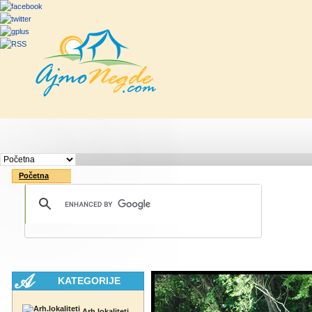
Početna
Rute
Vesti
Saveti & Bo
Početna
KATEGORIJE
Arh.lokaliteti