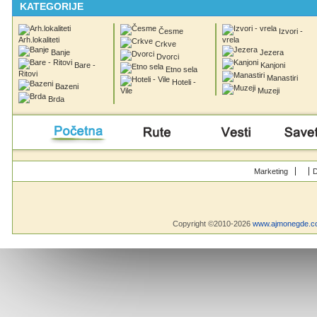
KATEGORIJE
Česme
Izvori -
Arh.lokaliteti
vrela
Crkve
Banje
Jezera
Dvorci
Bare -
Kanjoni
Etno sela
Ritovi
Manastiri
Hoteli -
Bazeni
Vile
Muzeji
Brda
Početna
Rute
Vesti
Saveti & Bo
Marketing
D
Copyright ©2010-2026
www.ajmonegde.c