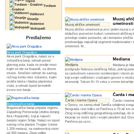
Trgovi
Tvrđave
- Gradovi
Vidikovci
Muzej afri
Vinarije
umetnosti
Vodenice
Muzej afričke umetnosti
Vodopadi
Muzej afričke umetnosti je prvi i jedini muzej u 
isključivo posvećen kulturi i umetnosti afričkog
Predlažemo
priređuje stalne postavke, ali i tematske izložbe
predstavljaju najvažniji segmenti tradicionalne 
umetnosti. M...
Akva park Draguljica
Akva park Draguljica, nalazi se u
Mediana
Jošaničkoj banji, odmah pored
glavnog puta, kada se predje most
Medijana
Mediana je bil
kojim se ide na Kopanik, sa desne
predgrađu Naisusa (antičkog Niša), pokraj puta
strane. Smešten odmah do samog
sa raskošnom carevom rezidencijom i nizom pr
rečnog korita reke Jošanice, kojim
koji svojm veličinom i značajem govore o visok
protiče bistra i hladna planinska
ekonomiji. Tokom III i IV veka u vreme tetrarhije
voda, a odmah ispod termalnih
izvora ove banje. ...
Čarda i m
Čarda i marina Opava
Čarda i marin
Bogutovačka banja
u Opovu, na samoj obali Tamiša udaljenoj sveg
Bogutovačka banja pripada regionu
Beograda i isto toliko od Pančeva a 70-ak km 
Zapadnog Pomoravlja (dolina donjeg
Zbog svog odličnog geografskog položaja, do o
Ibra i Kopaonik), koji je najveći
lokacije se može doći i svojim plovilom duž Du
banjski region Srbije. Nalazi se ispod
Pančeva pa uzvo...
samog vrha planine Troglav (visine
1.209 metara), na nadmorskoj visini
od 350 metara. Zbog velike