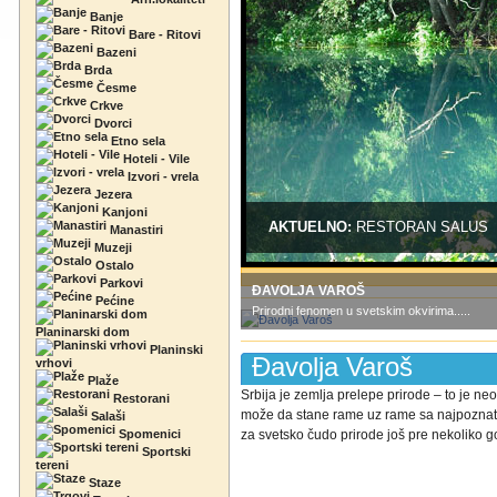
Banje
Bare - Ritovi
Bazeni
Brda
Česme
Crkve
Dvorci
Etno sela
Hoteli - Vile
Izvori - vrela
Jezera
Kanjoni
AKTUELNO:
RESTORAN SALUS
Manastiri
Muzeji
Ostalo
Parkovi
ĐAVOLJA VAROŠ
Pećine
Prirodni fenomen u svetskim okvirima.....
Planinarski dom
Planinski
Đavolja Varoš
vrhovi
Plaže
Srbija je zemlja prelepe prirode – to je ne
Restorani
može da stane rame uz rame sa najpoznati
Salaši
Spomenici
za svetsko čudo prirode još pre nekoliko go
Sportski
tereni
Staze