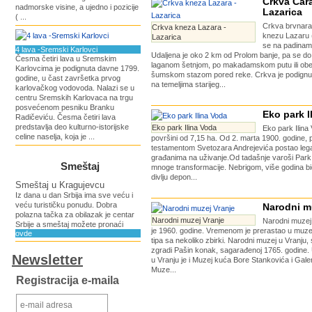
Crkva Cara
nadmorske visine, a ujedno i pozicije
Lazarica
( ...
Crkva brvnar
Crkva kneza Lazara -
knezu Lazaru (
Lazarica
se na padinam
4 lava -Sremski Karlovci
Udaljena je oko 2 km od Prolom banje, pa se do
Česma četiri lava u Sremskim
laganom šetnjom, po makadamskom putu ili ob
Karlovcima je podignuta davne 1799.
šumskom stazom pored reke. Crkva je podignut
godine, u čast završetka prvog
na temeljima starijeg...
karlovačkog vodovoda. Nalazi se u
centru Sremskih Karlovaca na trgu
posvećenom pesniku Branku
Eko park I
Radičeviću. Česma četiri lava
predstavlja deo kulturno-istorijske
Eko park Ilina Voda
Eko park Ilina
celine naselja, koja je ...
površini od 7,15 ha. Od 2. marta 1900. godine, 
testamentom Svetozara Andrejevića postao legat
građanima na uživanje.Od tadašnje varoši Park 
Smeštaj
mnoge transformacije. Nebrigom, više godina bi
divlju depon...
Smeštaj u Kragujevcu
Iz dana u dan Srbija ima sve veću i
veću turističku ponudu. Dobra
Narodni m
polazna tačka za obilazak je centar
Narodni muzej Vranje
Narodni muzej
Srbije a smeštaj možete pronaći
je 1960. godine. Vremenom je prerastao u muz
ovde
tipa sa nekoliko zbirki. Narodni muzej u Vranju,
zgradi Pašin konak, sagarađenoj 1765. godine.
Newsletter
u Vranju je i Muzej kuća Bore Stankovića i Gale
Muze...
Registracija e-maila