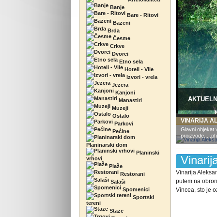
Banje
Bare - Ritovi
Bazeni
Brda
Česme
Crkve
Dvorci
Etno sela
Hoteli - Vile
Izvori - vrela
Jezera
Kanjoni
AKTUEL
Manastiri
Muzeji
Ostalo
VINARIJA 
Parkovi
Glavni objekat 
Pećine
proizvode.....
Planinarski dom
Planinski
Vinarij
vrhovi
Plaže
Vinarija Aleksa
Restorani
putem na obronc
Salaši
Spomenici
Vincea, sto je o
Sportski
tereni
Staze