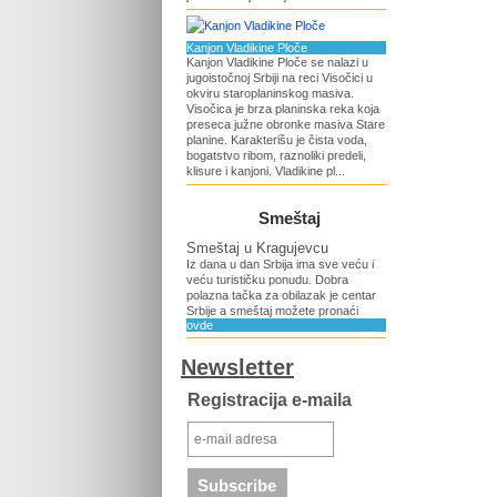
Kanjon Vladikine Ploče
Kanjon Vladikine Ploče se nalazi u
jugoistočnoj Srbiji na reci Visočici u
okviru staroplaninskog masiva.
Visočica je brza planinska reka koja
preseca južne obronke masiva Stare
planine. Karakterišu je čista voda,
bogatstvo ribom, raznoliki predeli,
klisure i kanjoni. Vladikine pl...
Smeštaj
Smeštaj u Kragujevcu
Iz dana u dan Srbija ima sve veću i
veću turističku ponudu. Dobra
polazna tačka za obilazak je centar
Srbije a smeštaj možete pronaći
ovde
Newsletter
Registracija e-maila