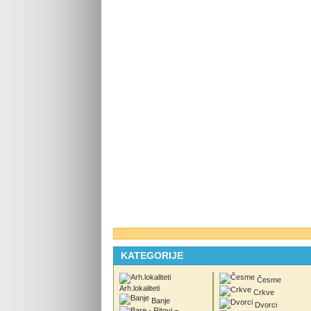
KATEGORIJE
Česme
Arh.lokaliteti
Crkve
Banje
Dvorci