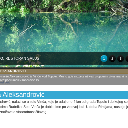
NO:
RESTORAN SALUS
1
2
3
ALEKSANDROVIĆ
vinarije Aleksandrović iz Vinče kod Topole. Mesto gde možete uživati u opojnim ukusima vina
photo:podrumaleksandrovic.rs
a Aleksandrović
ndrović, nalazi se u selu Vinča, koje je udaljeno 4 km od grada Topole i do kojeg se
ima Rudnika. Selo Vinča je dobilo ime po vinovoj lozi. U doba Rimljana, naselje j
značavalo vinorodnost čitavog ...