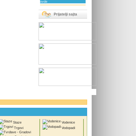
ovde
Prijatelji sajta
Staze
Vodenice
Trgovi
Vodopadi