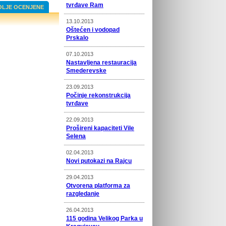
tvrđave Ram
OLJE OCENJENE
13.10.2013
Oštećen i vodopad
Prskalo
07.10.2013
Nastavljena restauracija
Smederevske
23.09.2013
Počinje rekonstrukcija
tvrđave
22.09.2013
Prošireni kapaciteti Vile
Selena
02.04.2013
Novi putokazi na Rajcu
29.04.2013
Otvorena platforma za
razgledanje
26.04.2013
115 godina Velikog Parka u