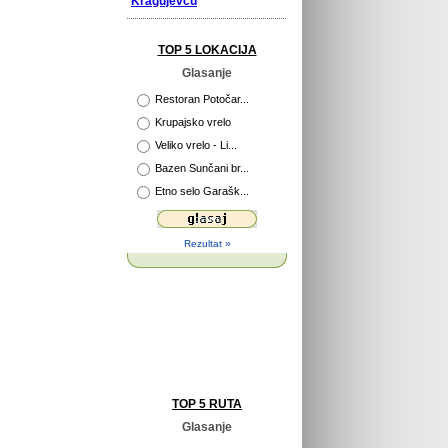
Kragujevcu
TOP 5 LOKACIJA
Glasanje
Restoran Potočar...
Krupajsko vrelo
Veliko vrelo - Li...
Bazen Sunčani br...
Etno selo Garašk...
Rezultat »
TOP 5 RUTA
Glasanje