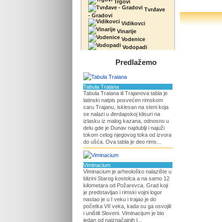
Trgovi
Tvrđave
- Gradovi
Vidikovci
Vinarije
Vodenice
Vodopadi
Predlažemo
Tabula Traiana
Tabula Traiana ili Trajanova tabla je
latinski natpis posvećen rimskom
caru Trajanu, isklesan na steni koja
se nalazi u đerdapskoj klisuri na
izlasku iz malog kazana, odnosno u
delu gde je Dunav najdublji i najuži
tokom celog njegovog toka od izvora
do ušća. Ova tabla je deo rims...
Viminacium
Viminacium je arheološko nalazište u
blizini Starog kostolca a na samo 12
kilometara od Požarevca. Grad koji
je predstavljao i rimski vojni logor
nastao je u I veku i trajao je do
početka VII veka, kada su ga osvojili
i uništili Sloveni. Viminacijum je bio
jedan od najznačajnih l...