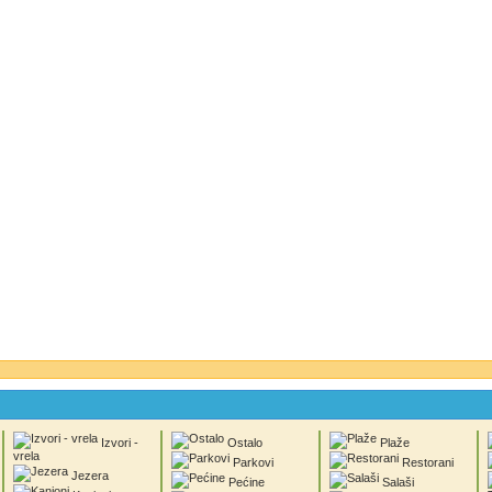
Izvori -
Ostalo
Plaže
vrela
Parkovi
Restorani
Jezera
Pećine
Salaši