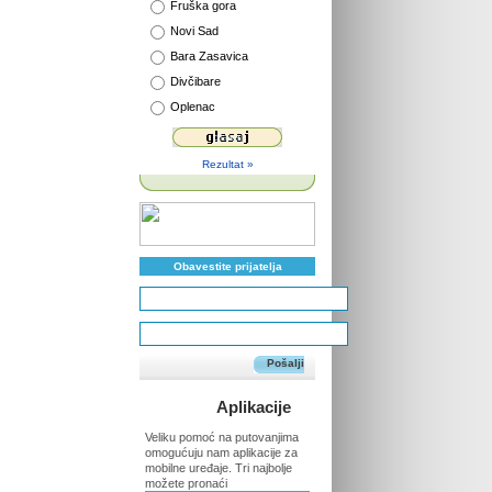
Fruška gora
Novi Sad
Bara Zasavica
Divčibare
Oplenac
Rezultat »
Obavestite prijatelja
Pošalji
Aplikacije
Veliku pomoć na putovanjima
omogućuju nam aplikacije za
mobilne uređaje. Tri najbolje
možete pronaći