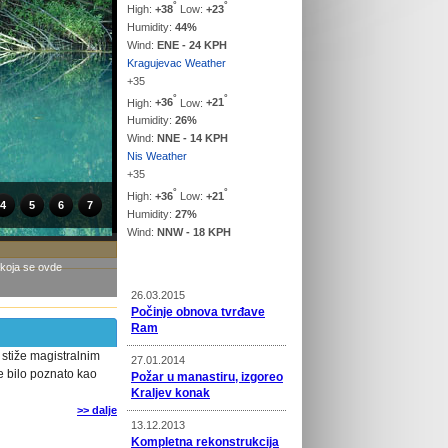
°
°
High:
+
38
Low:
+
23
Humidity:
44%
Wind:
ENE - 24 KPH
Kragujevac Weather
+
35
°
°
High:
+
36
Low:
+
21
Humidity:
26%
Wind:
NNE - 14 KPH
Nis Weather
+
35
°
°
High:
+
36
Low:
+
21
4
5
6
7
Humidity:
27%
Wind:
NNW - 18 KPH
Vesti
 koja se ovde
26.03.2015
Počinje obnova tvrđave
Ram
 stiže magistralnim
27.01.2014
e bilo poznato kao
Požar u manastiru, izgoreo
Kraljev konak
>> dalje
13.12.2013
Kompletna rekonstrukcija