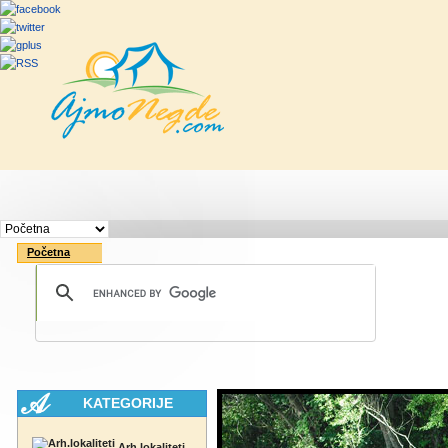
Početna
Rute
Vesti
Saveti & Bo
Početna
KATEGORIJE
Arh.lokaliteti