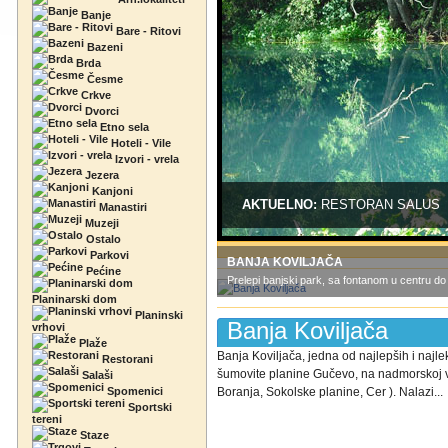
Banje
Bare - Ritovi
Bazeni
Brda
Česme
Crkve
Dvorci
Etno sela
Hoteli - Vile
Izvori - vrela
Jezera
Kanjoni
AKTUELNO:
RESTORAN SALUS
Manastiri
Muzeji
Ostalo
Parkovi
BANJA KOVILJAČA
Pećine
Prelepi banjski park, sa fontanom u centru do 
Planinarski dom
Planinski
Banja Koviljača
vrhovi
Plaže
Banja Koviljača, jedna od najlepših i najlek
Restorani
šumovite planine Gučevo, na nadmorskoj vis
Salaši
Spomenici
Boranja, Sokolske planine, Cer ). Nalazi...
Sportski
tereni
Staze