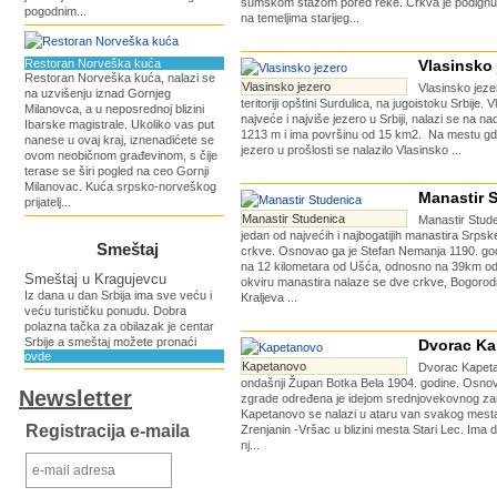
šumskom stazom pored reke. Crkva je podignut
pogodnim...
na temeljima starijeg...
Restoran Norveška kuća
Vlasinsko 
Restoran Norveška kuća, nalazi se
Vlasinsko jezero
Vlasinsko jeze
na uzvišenju iznad Gornjeg
teritoriji opštini Surdulica, na jugoistoku Srbije. 
Milanovca, a u neposrednoj blizini
najveće i najviše jezero u Srbiji, nalazi se na na
Ibarske magistrale. Ukoliko vas put
1213 m i ima površinu od 15 km2. Na mestu gd
nanese u ovaj kraj, iznenadićete se
jezero u prošlosti se nalazilo Vlasinsko ...
ovom neobičnom građevinom, s čije
terase se širi pogled na ceo Gornji
Milanovac. Kuća srpsko-norveškog
Manastir 
prijatelj...
Manastir Studenica
Manastir Stude
jedan od najvećih i najbogatijih manastira Srps
Smeštaj
crkve. Osnovao ga je Stefan Nemanja 1190. god
na 12 kilometara od Ušća, odnosno na 39km od
Smeštaj u Kragujevcu
okviru manastira nalaze se dve crkve, Bogorodi
Iz dana u dan Srbija ima sve veću i
Kraljeva ...
veću turističku ponudu. Dobra
polazna tačka za obilazak je centar
Srbije a smeštaj možete pronaći
Dvorac K
ovde
Kapetanovo
Dvorac Kapeta
ondašnji Župan Botka Bela 1904. godine. Osno
Newsletter
zgrade određena je idejom srednjovekovnog z
Kapetanovo se nalazi u ataru van svakog mest
Registracija e-maila
Zrenjanin -Vršac u blizini mesta Stari Lec. Ima 
nj...