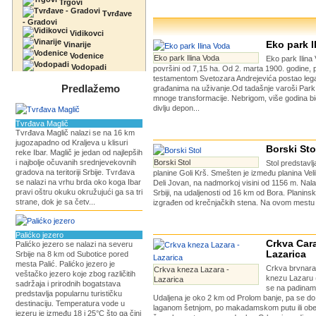
Trgovi
Tvrđave
- Gradovi
Vidikovci
Eko park I
Vinarije
Vodenice
Eko park Ilina Voda
Eko park Ilina
Vodopadi
površini od 7,15 ha. Od 2. marta 1900. godine, 
testamentom Svetozara Andrejevića postao legat
Predlažemo
građanima na uživanje.Od tadašnje varoši Park 
mnoge transformacije. Nebrigom, više godina bi
divlju depon...
Tvrđava Maglič
Tvrđava Maglič nalazi se na 16 km
jugozapadno od Kraljeva u klisuri
Borski Sto
reke Ibar. Maglič je jedan od najlepših
i najbolje očuvanih srednjevekovnih
Borski Stol
Stol predstavlj
gradova na teritoriji Srbije. Tvrđava
planine Goli Krš. Smešten je između planina Velik
se nalazi na vrhu brda oko koga Ibar
Deli Jovan, na nadmorkoj visini od 1156 m. Nalaz
pravi oštru okuku okružujući ga sa tri
Srbiji, na udaljenosti od 16 km od Bora. Planinski
strane, dok je sa četv...
izgrađen od krečnjačkih stena. Na ovom mestu 
Palićko jezero
Crkva Cara
Palićko jezero se nalazi na severu
Lazarica
Srbije na 8 km od Subotice pored
mesta Palić. Palićko jezero je
Crkva brvnar
Crkva kneza Lazara -
veštačko jezero koje zbog različitih
knezu Lazaru (
Lazarica
sadržaja i prirodnih bogatstava
se na padinam
predstavlja popularnu turističku
Udaljena je oko 2 km od Prolom banje, pa se do
destinaciju. Temperatura vode u
laganom šetnjom, po makadamskom putu ili ob
jezeru je između 18 i 25°C što ga čini