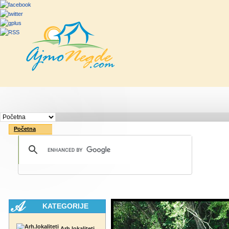
Početna
Rute
Vesti
Saveti & Bo
Početna
KATEGORIJE
Arh.lokaliteti