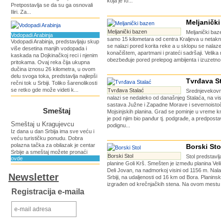
koja je fo...
Pretpostavlja se da su ga osnovali
Iliri. Za...
Meljaničk
Meljanički bazen
Meljanički baz
Vodopadi Arabinja
samo 15 kilometara od centra Kraljeva u netaknu
Vodopadi Arabinja, predstavljaju skup
se nalazi pored korita reke a u sklopu se nalaze
više desetina manjih vodopada i
konačištem, apartmani i prateći sadršaji. Velik
kaskada na Dojkinačkoj reci i njenim
obezbeđuje pored prelepog ambijenta i izuzetno 
pritokama. Ovaj reka čija ukupna
dučina iznosu 26 kilometra, u ovom
delu svoga toka, predstavlja najlepši
Tvrđava S
rečni tok u Srbiji. Toliko šarenolikosti
se retko gde može videti k...
Tvrđava Stalać
Srednjevekovn
nalazi se nedaleko od današnjeg Stalaća, na v
sastava Južne i Zapadne Morave i severnoisto
Smeštaj
Mojsinjskih planina. Grad se pominje u vreme 
je pod njim bio panđur tj. podgrađe, a predpostav
Smeštaj u Kragujevcu
podignu...
Iz dana u dan Srbija ima sve veću i
veću turističku ponudu. Dobra
polazna tačka za obilazak je centar
Borski Sto
Srbije a smeštaj možete pronaći
Borski Stol
Stol predstavlj
ovde
planine Goli Krš. Smešten je između planina Velik
Deli Jovan, na nadmorkoj visini od 1156 m. Nalaz
Newsletter
Srbiji, na udaljenosti od 16 km od Bora. Planinski
izgrađen od krečnjačkih stena. Na ovom mestu 
Registracija e-maila