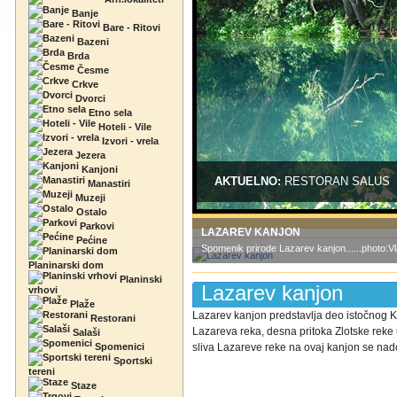
Banje
Bare - Ritovi
Bazeni
Brda
Česme
Crkve
Dvorci
Etno sela
Hoteli - Vile
Izvori - vrela
Jezera
Kanjoni
AKTUELNO:
RESTORAN SALUS
Manastiri
Muzeji
Ostalo
Parkovi
LAZAREV KANJON
Pećine
Spomenik prirode Lazarev kanjon......photo:V
Planinarski dom
Planinski
Lazarev kanjon
vrhovi
Plaže
Lazarev kanjon predstavlja deo istočnog Ku
Restorani
Lazareva reka, desna pritoka Zlotske reke
Salaši
Spomenici
sliva Lazareve reke na ovaj kanjon se nado
Sportski
tereni
Staze