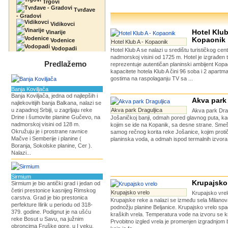
Trgovi
Tvrđave
- Gradovi
Vidikovci
Hotel Klub
Vinarije
Kopaonik
Vodenice
Hotel Klub A - Kopaonik
Vodopadi
Hotel Klub A se nalazi u središtu turističkog ce
nadmorskoj visini od 1725 m. Hotel je izgrađen 
Predlažemo
reprezentuje autentičan planinski ambijent Kop
kapacitete hotela Klub A čini 96 soba i 2 apartm
gostima na raspolaganju TV sa ...
Banja Koviljača
Banja Koviljača, jedna od najlepših i
Akva park 
najlekovitijih banja Balkana, nalazi se
u zapadnoj Srbiji, u zagrljaju reke
Akva park Draguljica
Akva park Drag
Drine i šumovite planine Gučevo, na
Jošaničkoj banji, odmah pored glavnog puta, k
nadmorskoj visini od 128 m.
kojim se ide na Kopanik, sa desne strane. Sm
Okružuju je i prostrane ravnice
samog rečnog korita reke Jošanice, kojim protič
Mačve i Semberije i planine (
planinska voda, a odmah ispod termalnih izvora 
Boranja, Sokolske planine, Cer ).
Nalazi...
Sirmium
Krupajsko
Sirmium je bio antički grad i jedan od
četiri prestonice kasnijeg Rimskog
Krupajsko vrelo
Krupajsko vrelo
carstva. Grad je bio prestonica
Krupajske reke a nalazi se između sela Milanov
perfekture Ilirik u periodu od 318-
podnožju planine Beljanice. Krupajsko vrelo sp
379. godine. Podignut je na ušću
kraških vrela. Temperatura vode na izvoru se k
reke Bosut u Savu, na južnim
Prvobitno izgled vrela je promenjen izgradnjom
obroncima Fruške gore, u I veku.