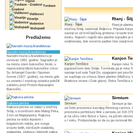
Trgovi
Tvrđave
- Gradovi
Vidikovci
Rtanj - Šil
Vinarije
Vodenice
Rtanj - Šiljak
Rtanj je planin
Vodopadi
istočnoj Srbiji, nadomak Boljevca. Pripada Karp
sastoji se od krečnjačkog grebena i izrazite kr
Predlažemo
istoku. Najveći i najviši deo planine izgrađen je 
sedimenata, dok severne padine čine stariji krečn
Narodni muzej Aranđelovac
Narodni muzej u Aranđelovcu je
Kanjon Te
osnovan 1981. godine. Sagrađen je
Kanjon Temštice
na mestu stare bukovičke škole, u
Kanjon reke Te
neposrednoj blizini bukovičke crkve
jugoistočnom delu Srbije. Formirala ga je reka T
Sv. Arhangel Gavrilo i Spomen
nastaje kod sela Topli Do, spajanjem pet površin
česme (1927. godine), na mestu gde
se supštaju sa vrhova Stare planine (Midžora, V
su ustanici I srpskog ustanka položili
Bratkove strane i Gole glave). Reka Temštica se 
zakletvu pred Protom Atanasijem
Bukovički...
Sirmium
Rajkova pećina
Sirmium
Sirmium je bio 
Rajkova pećina se nalazi u istočnoj
od četiri prestonice kasnijeg Rimskog carstva. 
Srbiji, u izvorišnom delu Malog Peka,
prestonica perfekture Ilirik u periodu od 318-37
3 km od Majdanpeka. Rajkova
je na ušću reke Bosut u Savu, na južnim obron
pećina se ističe lepotom i
u I veku. Pretpostavlja se da su ga osnovali Iliri.
bogatstvom nakita, pre svega
izrazito belih, iskričavih stalaktita,
stalagmita, stubova i bigrenih saliva