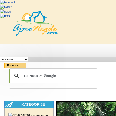
Početna
Rute
Vesti
Saveti & Bo
Početna
KATEGORIJE
Arh.lokaliteti