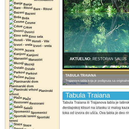
Banje
Bare - Ritovi
Bazeni
Brda
Česme
Crkve
Dvorci
Etno sela
Hoteli - Vile
Izvori - vrela
Jezera
Kanjoni
AKTUELNO:
RESTORAN SALUS
Manastiri
Muzeji
Ostalo
Parkovi
TABULA TRAIANA
Pećine
Trajanova tabla koja je podignuta sa originaln
Planinarski dom
Planinski
Tabula Traiana
vrhovi
Plaže
Tabula Traiana ili Trajanova tabla je latin
Restorani
đerdapskoj klisuri na izlasku iz malog ka
Salaši
Spomenici
toka od izvora do ušća. Ova tabla je deo rim
Sportski
tereni
Staze