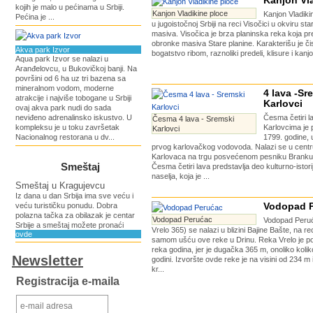
Kanjon Vl
kojih je malo u pećinama u Srbiji.
Kanjon Vladikine ploce
Kanjon Vladiki
Pećina je ...
u jugoistočnoj Srbiji na reci Visočici u okviru st
masiva. Visočica je brza planinska reka koja p
obronke masiva Stare planine. Karakterišu je či
Akva park Izvor
bogatstvo ribom, raznoliki predeli, klisure i kanjon
Aqua park Izvor se nalazi u
Aranđelovcu, u Bukovičkoj banji. Na
površini od 6 ha uz tri bazena sa
mineralnom vodom, moderne
4 lava -Sr
atrakcije i najviše tobogane u Srbiji
Karlovci
ovaj akva park nudi do sada
neviđeno adrenalinsko iskustvo. U
Česma četiri 
Česma 4 lava - Sremski
kompleksu je u toku završetak
Karlovcima je
Karlovci
Nacionalnog restorana u dv...
1799. godine, 
prvog karlovačkog vodovoda. Nalazi se u cent
Karlovaca na trgu posvećenom pesniku Branku
Smeštaj
Česma četiri lava predstavlja deo kulturno-istori
naselja, koja je ...
Smeštaj u Kragujevcu
Iz dana u dan Srbija ima sve veću i
Vodopad 
veću turističku ponudu. Dobra
polazna tačka za obilazak je centar
Vodopad Perućac
Vodopad Peru
Srbije a smeštaj možete pronaći
Vrelo 365) se nalazi u blizini Bajine Bašte, na re
ovde
samom ušću ove reke u Drinu. Reka Vrelo je po
reka godina, jer je dugačka 365 m, onoliko koli
Newsletter
godini. Izvoršte ovde reke je na visini od 234 m 
kr...
Registracija e-maila