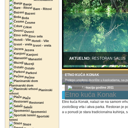
Banje
Bare - Ritovi
Bazeni
Brda
Česme
Crkve
Dvorci
Etno sela
Hoteli - Vile
Izvori - vrela
Jezera
Kanjoni
AKTUELNO:
RESTORAN SALUS
Manastiri
Muzeji
Ostalo
Parkovi
ETNO KUĆA KONAK
Pećine
Prelepo uređeno dvorište u kaskadama, sa puno
Planinarski dom
Lokacija godine 2011
Planinski
Etno kuća Konak
vrhovi
Plaže
Etno kuća Konak, nalazi se na samom vrhu 
Restorani
zoološkog vrta i akva parka. Restoran je 
Salaši
Spomenici
a u ponudi je stara tradicionalna kuhinja, sa
Sportski
tereni
Staze