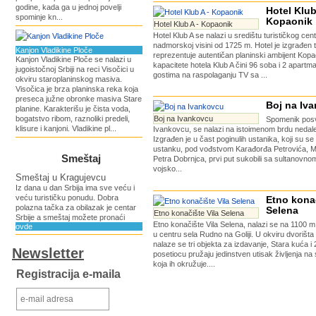
godine, kada ga u jednoj povelji
Hotel Klub
spominje kn...
Kopaonik
Hotel Klub A - Kopaonik
Hotel Klub A se nalazi u središtu turističkog ce
nadmorskoj visini od 1725 m. Hotel je izgrađen 
Kanjon Vladikine Ploče
reprezentuje autentičan planinski ambijent Kop
Kanjon Vladikine Ploče se nalazi u
kapacitete hotela Klub A čini 96 soba i 2 apartm
jugoistočnoj Srbiji na reci Visočici u
gostima na raspolaganju TV sa ...
okviru staroplaninskog masiva.
Visočica je brza planinska reka koja
preseca južne obronke masiva Stare
Boj na Iv
planine. Karakterišu je čista voda,
bogatstvo ribom, raznoliki predeli,
Boj na Ivankovcu
Spomenik pos
klisure i kanjoni. Vladikine pl...
Ivankovcu, se nalazi na istoimenom brdu nedale
Izgrađen je u čast poginulih ustanika, koji su 
ustanku, pod vođstvom Karađorđa Petrovića, Mi
Smeštaj
Petra Dobrnjca, prvi put sukobili sa sultanovn
vojsko...
Smeštaj u Kragujevcu
Iz dana u dan Srbija ima sve veću i
veću turističku ponudu. Dobra
Etno konač
polazna tačka za obilazak je centar
Selena
Etno konačište Vila Selena
Srbije a smeštaj možete pronaći
Etno konačište Vila Selena, nalazi se na 1100 
ovde
u centru sela Rudno na Goliji. U okviru dvorišt
nalaze se tri objekta za izdavanje, Stara kuća i
Newsletter
posetiocu pružaju jedinstven utisak življenja na
koja ih okružuje....
Registracija e-maila