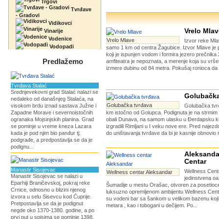
Trgovi
Tvrđave
- Gradovi
Vidikovci
Vrelo Mlav
Vinarije
Vodenice
Vrelo Mlave
Izvor reke Mla
Vodopadi
samo 1 km od centra Žagubice. Izvor Mlave je pr
koji je ispunjen vodom i formira jezero prečnik
Predlažemo
amfiteatra je nepoznata, a merenje koja su vrš
izmere dubinu od 84 metra. Pokušaj ronioca da s
Tvrđava Stalać
Srednjevekovni grad Stalać nalazi se
Golubačka
nedaleko od današnjeg Stalaća, na
Golubačka tvrđava
visokom brdu iznad sastava Južne i
Golubačka tvr
Zapadne Morave i severnoistočnih
km istočno od Golupca. Podignuta je na strmim 
ogranaka Mojsinjskih planina. Grad
obali Dunava, na samom ulasku u Đerdapsku kl
se pominje u vreme kneza Lazara
izgradili Rimljani u I veku nove ere. Pred najez
kada je pod njim bio panđur tj.
do uništavanja tvrđave da bi je kasnije obnovio r
podgrađe, a predpostavlja se da je
podignu...
Aleksanda
Centar
Manastir Sisojevac
Wellness Centa
Wellness centar Aleksandar
Manastir Sisojevac se nalazi u
jedinstvena oa
Eparhiji Braničevskoj, pokraj reke
Šumadije u mestu Orašac, otvoren za posetioce
Crnice, odnosno u blizini njenog
luksuzno opremljenom ambijentu Wellness Centr
izvora u selu Sisevcu kod Ćuprije.
su vodeni bar sa šankom u velikom bazenu koji
Pretpostavlja se da je podignut
metara , kao i tobogani u dečijem. Po...
negde oko 1370-1380. godine, a po
prvi put u spisima se pominje 1398.