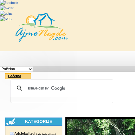
Početna
Rute
Vesti
Saveti & Bo
Početna
KATEGORIJE
Arh.lokaliteti