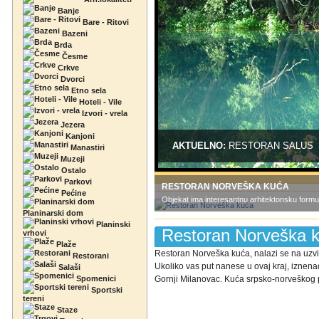
Banje
Bare - Ritovi
Bazeni
Brda
Česme
Crkve
Dvorci
Etno sela
Hoteli - Vile
Izvori - vrela
Jezera
Kanjoni
AKTUELNO:
RESTORAN SALUS
Manastiri
Muzeji
Ostalo
Parkovi
RESTORAN NORVEŠKA KUĆA
Pećine
Objekat ima interesantnu arhitektonsku formu
Planinarski dom
Planinski
Restoran Norveška 
vrhovi
Plaže
Restoran Norveška kuća, nalazi se na uzvi
Restorani
Ukoliko vas put nanese u ovaj kraj, iznen
Salaši
Spomenici
Gornji Milanovac. Kuća srpsko-norveškog pri
Sportski
tereni
Staze