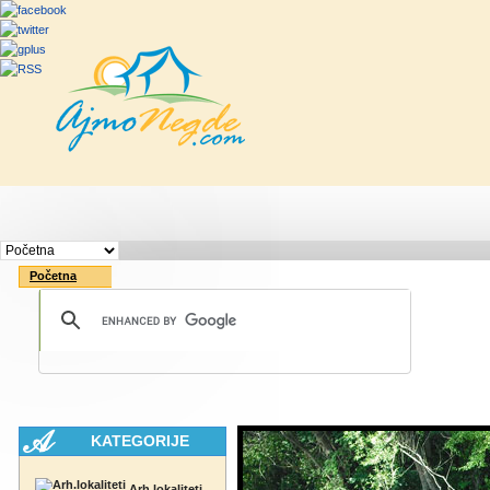
Početna
Rute
Vesti
Saveti & Bo
Početna
KATEGORIJE
Arh.lokaliteti