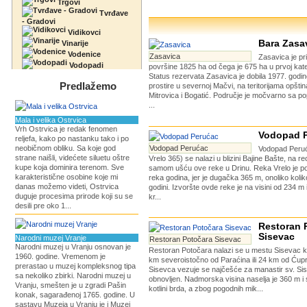
Trgovi
Tvrđave
- Gradovi
Vidikovci
Bara Zasa
Vinarije
Vodenice
Zasavica
Zasavica je pr
Vodopadi
površine 1825 ha od čega je 675 ha u prvoj kateg
Status rezervata Zasavica je dobila 1977. godi
Predlažemo
prostire u severnoj Mačvi, na teritorijama opšt
Mitrovica i Bogatić. Područje je močvarno sa po
...
Mala i velika Ostrvica
Vrh Ostrvica je redak fenomen
Vodopad 
reljefa, kako po nastanku tako i po
neobičnom obliku. Sa koje god
Vodopad Perućac
Vodopad Peru
strane naišli, videćete siluetu oštre
Vrelo 365) se nalazi u blizini Bajine Bašte, na re
kupe koja dominira terenom. Sve
samom ušću ove reke u Drinu. Reka Vrelo je po
karakteristične osobine koje mi
reka godina, jer je dugačka 365 m, onoliko koli
danas možemo videti, Ostrvica
godini. Izvoršte ovde reke je na visini od 234 m 
duguje procesima prirode koji su se
kr...
desili pre oko 1...
Restoran 
Sisevac
Narodni muzej Vranje
Restoran Potočara Sisevac
Narodni muzej u Vranju osnovan je
Restoran Potočara nalazi se u mestu Sisevac ko
1960. godine. Vremenom je
km severoistočno od Paraćina ili 24 km od Ćupr
prerastao u muzej kompleksnog tipa
Sisevca vezuje se najčešće za manastir sv. Siso
sa nekoliko zbirki. Narodni muzej u
obnovljen. Nadmorska visina naselja je 360 m i
Vranju, smešten je u zgradi Pašin
kotlini brda, a zbog pogodnih mik...
konak, sagarađenoj 1765. godine. U
sastavu Muzeja u Vranju je i Muzej