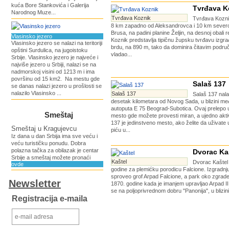
kuća Bore Stankovića i Galerija
Tvrđava K
Narodnog Muze...
Tvrđava Koznik
Tvrđava Kozni
8 km zapadno od Aleksandrovca i 10 km seve
Brusa, na padini planine Željin, na desnoj obali 
Vlasinsko jezero
Koznik predstavlja tipičnu župsku tvrđavu izg
Vlasinsko jezero se nalazi na teritoriji
brdu, na 890 m, tako da dominira čitavim podr
opštini Surdulica, na jugoistoku
vladao...
Srbije. Vlasinsko jezero je najveće i
najviše jezero u Srbiji, nalazi se na
nadmorskoj visini od 1213 m i ima
površinu od 15 km2. Na mestu gde
Salaš 137
se danas nalazi jezero u prošlosti se
nalazilo Vlasinsko ...
Salaš 137
Salaš 137 nal
desetak kilometara od Novog Sada, u blizini m
autoputa E 75 Beograd-Subotica. Ovaj prelepo 
Smeštaj
mesto gde možete provesti miran, a ujedno akti
137 je jedinstveno mesto, ako želite da uživate 
Smeštaj u Kragujevcu
piću u...
Iz dana u dan Srbija ima sve veću i
veću turističku ponudu. Dobra
polazna tačka za obilazak je centar
Dvorac Ka
Srbije a smeštaj možete pronaći
Kaštel
Dvorac Kaštel 
ovde
godine za plemićku porodicu Falcione. Izgradnj
sproveo grof Arpad Falcione, a park oko zgrade
Newsletter
1870. godine kada je imanjem upravljao Arpad II
se na poljoprivrednom dobru "Panonija", u blizini
Registracija e-maila