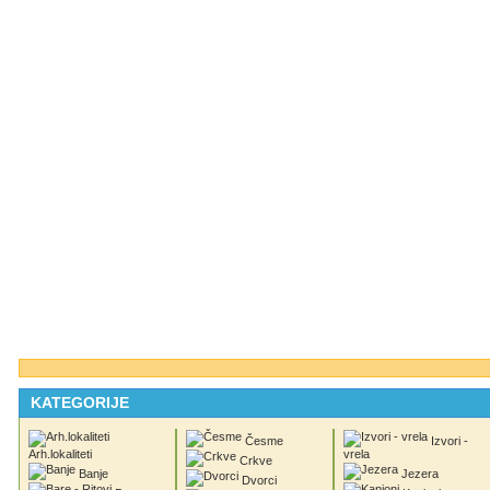
KATEGORIJE
Česme
Izvori -
Arh.lokaliteti
vrela
Crkve
Banje
Jezera
Dvorci