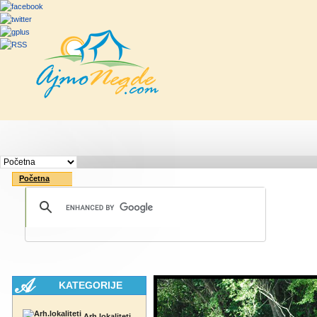
Početna
Rute
Vesti
Saveti & Bo
Početna
KATEGORIJE
Arh.lokaliteti