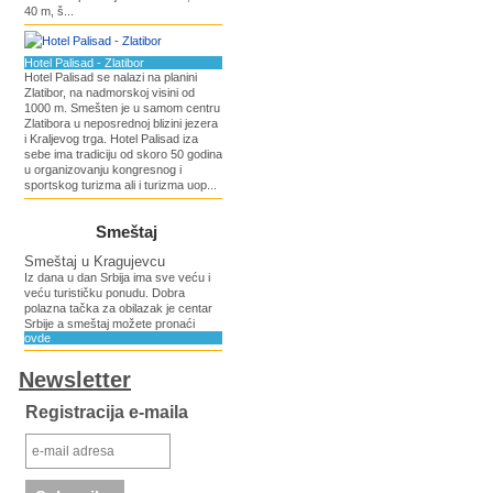
40 m, š...
Hotel Palisad - Zlatibor
Hotel Palisad se nalazi na planini
Zlatibor, na nadmorskoj visini od
1000 m. Smešten je u samom centru
Zlatibora u neposrednoj blizini jezera
i Kraljevog trga. Hotel Palisad iza
sebe ima tradiciju od skoro 50 godina
u organizovanju kongresnog i
sportskog turizma ali i turizma uop...
Smeštaj
Smeštaj u Kragujevcu
Iz dana u dan Srbija ima sve veću i
veću turističku ponudu. Dobra
polazna tačka za obilazak je centar
Srbije a smeštaj možete pronaći
ovde
Newsletter
Registracija e-maila