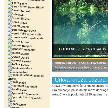
Banje
Bare - Ritovi
Bazeni
Brda
Česme
Crkve
Dvorci
Etno sela
Hoteli - Vile
Izvori - vrela
Jezera
Kanjoni
AKTUELNO:
RESTORAN SALUS
Manastiri
Muzeji
Ostalo
Parkovi
CRKVA KNEZA LAZARA - LAZARICA
Pećine
Pogled na uvijena stabla šljive..... photo:Zoran
Planinarski dom
Planinski
Crkva kneza Lazara 
vrhovi
Plaže
Crkva brvnara posvećena knezu Lazaru (La
Restorani
Prolom banje, pa se do nje može doći l
Salaši
Spomenici
reke. Crkva je podignuta 1890. godine, na t
Sportski
tereni
Staze