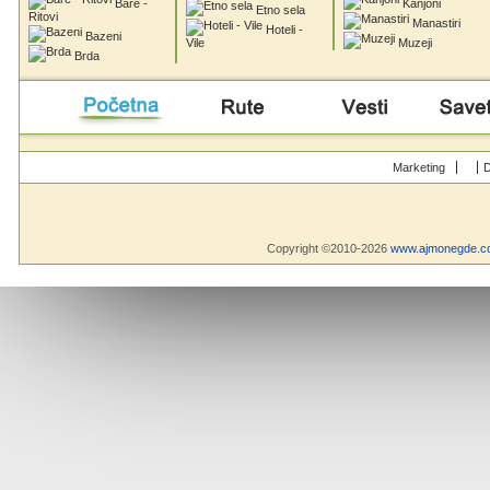
Bare -
Kanjoni
Etno sela
Ritovi
Manastiri
Hoteli -
Bazeni
Vile
Muzeji
Brda
Početna
Rute
Vesti
Saveti & Bo
Marketing
D
Copyright ©2010-2026
www.ajmonegde.c