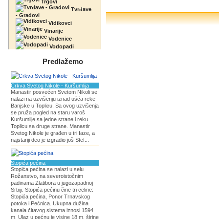
Trgovi
Tvrđave
- Gradovi
Vidikovci
Vinarije
Vodenice
Vodopadi
Predlažemo
Crkva Svetog Nikole - Kuršumlija
Manastir posvećen Svetom Nikoli se
nalazi na uzvišenju iznad ušća reke
Banjske u Toplicu. Sa ovog uzvišenja
se pruža pogled na staru varoš
Kuršumlije sa jedne strane i reku
Toplicu sa druge strane. Manastir
Svetog Nikole je građen u tri faze, a
najstariji deo je izgradio još Stef...
Stopića pećina
Stopića pećina se nalazi u selu
Rožanstvo, na severoistočnim
padinama Zlatibora u jugozapadnoj
Srbiji. Stopića pećinu čine tri celine:
Stopića pećina, Ponor Trnavskog
potoka i Pećnica. Ukupna dužina
kanala čitavog sistema iznosi 1594
m. Ulaz u pećnu je visine 18 m, širine