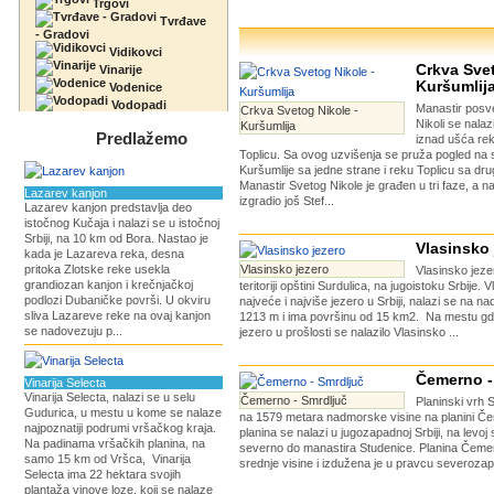
Trgovi
Tvrđave
- Gradovi
Vidikovci
Crkva Svet
Vinarije
Kuršumlij
Vodenice
Vodopadi
Manastir pos
Crkva Svetog Nikole -
Nikoli se nalaz
Kuršumlija
Predlažemo
iznad ušća re
Toplicu. Sa ovog uzvišenja se pruža pogled na 
Kuršumlije sa jedne strane i reku Toplicu sa dru
Manastir Svetog Nikole je građen u tri faze, a naj
Lazarev kanjon
izgradio još Stef...
Lazarev kanjon predstavlja deo
istočnog Kučaja i nalazi se u istočnoj
Srbiji, na 10 km od Bora. Nastao je
Vlasinsko 
kada je Lazareva reka, desna
pritoka Zlotske reke usekla
Vlasinsko jezero
Vlasinsko jeze
grandiozan kanjon i krečnjačkoj
teritoriji opštini Surdulica, na jugoistoku Srbije. 
podlozi Dubaničke površi. U okviru
najveće i najviše jezero u Srbiji, nalazi se na na
sliva Lazareve reke na ovaj kanjon
1213 m i ima površinu od 15 km2. Na mestu gd
se nadovezuju p...
jezero u prošlosti se nalazilo Vlasinsko ...
Čemerno -
Vinarija Selecta
Vinarija Selecta, nalazi se u selu
Čemerno - Smrdljuč
Planinski vrh 
Gudurica, u mestu u kome se nalaze
na 1579 metara nadmorske visine na planini Č
najpoznatiji podrumi vršačkog kraja.
planina se nalazi u jugozapadnoj Srbiji, na levoj 
Na padinama vršačkih planina, na
severno do manastira Studenice. Planina Čemer
samo 15 km od Vršca, Vinarija
srednje visine i izdužena je u pravcu severozapa
Selecta ima 22 hektara svojih
plantaža vinove loze, koji se nalaze