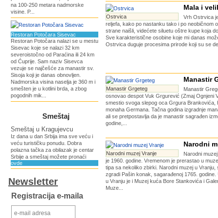
na 100-250 metara nadmorske
Mala i vel
visine. P...
Ostrvica
Vrh Ostrvica 
reljefa, kako po nastanku tako i po neobičnom o
strane naišli, videćete siluetu oštre kupe koja 
Restoran Potočara Sisevac
Sve karakteristične osobine koje mi danas može
Restoran Potočara nalazi se u mestu
Ostrvica duguje procesima prirode koji su se des
Sisevac koje se nalazi 32 km
severoistočno od Paraćina ili 24 km
od Ćuprije. Sam naziv Sisevca
vezuje se najčešće za manastir sv.
Sisoja koji je danas obnovljen.
Manastir 
Nadmorska visina naselja je 360 m i
smešten je u kotlini brda, a zbog
Manastir Grgeteg
Manastir Grege
pogodnih mik...
osnovao despot Vuk Grgurević (Zmaj Ognjeni V
smestio svoga slepog oca Grgura Brankovića, 
monaha Germana. Tačna godina izgradnje mana
Smeštaj
ali se pretpostavlja da je manastir sagrađen iz
godine,...
Smeštaj u Kragujevcu
Iz dana u dan Srbija ima sve veću i
veću turističku ponudu. Dobra
Narodni m
polazna tačka za obilazak je centar
Narodni muzej Vranje
Narodni muzej
Srbije a smeštaj možete pronaći
je 1960. godine. Vremenom je prerastao u muz
ovde
tipa sa nekoliko zbirki. Narodni muzej u Vranju,
zgradi Pašin konak, sagarađenoj 1765. godine.
Newsletter
u Vranju je i Muzej kuća Bore Stankovića i Gale
Muze...
Registracija e-maila