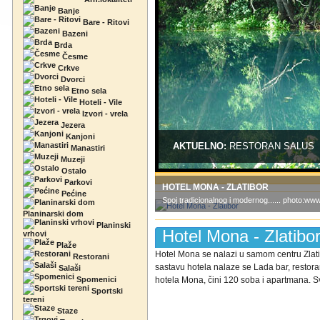
Banje
Bare - Ritovi
Bazeni
Brda
Česme
Crkve
Dvorci
Etno sela
Hoteli - Vile
Izvori - vrela
Jezera
Kanjoni
AKTUELNO:
RESTORAN SALUS
Manastiri
Muzeji
Ostalo
Parkovi
HOTEL MONA - ZLATIBOR
Pećine
Spoj tradicionalnog i modernog...... photo:w
Planinarski dom
Planinski
Hotel Mona - Zlatibo
vrhovi
Plaže
Hotel Mona se nalazi u samom centru Zlati
Restorani
sastavu hotela nalaze se Lada bar, restora
Salaši
Spomenici
hotela Mona, čini 120 soba i apartmana. Sv
Sportski
tereni
Staze