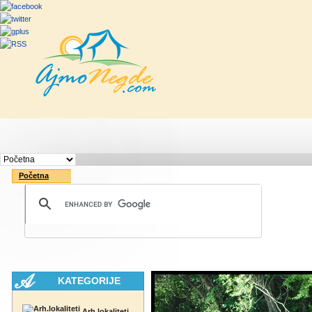
Početna
Rute
Vesti
Saveti & Bo
Početna
KATEGORIJE
Arh.lokaliteti