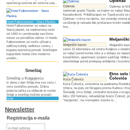
Oplenac
sportskog turizma ali i turizma uop...
Oplenac
Oplenac je brd
nadomak grada Topole, na kojem se nalazi Mauzo
Karađorđević. Približavajući se Topoli pruža s
Oplenac i crkvu na njemu, sto ostavlja veoma j
Hotel Falkensteiner - Stara Planina
uzvišenje je nekada bilo prošarano krivim stabl
Hotel Falkensteiner se nalazi na
hra...
Staroj planini, na nadmorskoj visini
od 1460 m i predstavlja savršeno
mesto za porodičan odmor. U hotelu
Meljaničk
Falkensteiner se može uživati u
Meljanički bazen
Meljanički baz
odličnoj kuhinji, wellness centru, i
samo 15 kilometara od centra Kraljeva u netaknu
bogatoj sportskoj ponudi. Smeštajne
se nalazi pored korita reke a u sklopu se nalaze
kapacitete hotela čine moderno
konačištem, apartmani i prateći sadršaji. Velik
uređen...
obezbeđuje pored prelepog ambijenta i izuzetno 
Smeštaj
Etno selo
Čolovića
Smeštaj u Kragujevcu
Kuća Čolovića
Iz dana u dan Srbija ima sve veću i
Kuća Čolovića, smestena na padinama Rudnika,
veću turističku ponudu. Dobra
Vrbica, na putu od Stragara prema Kutlovu i Kr
polazna tačka za obilazak je centar
Šumadiji, srcu Srbije, centralno locirana u krug
Srbije a smeštaj možete pronaći
blizu 150 hektara, nekadašnje braće Čolović, 
ovde
“hacijendu”, na vremeplov srpske is...
Newsletter
Registracija e-maila