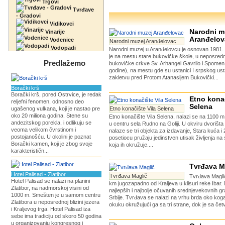
Trgovi
Tvrđave
- Gradovi
Vidikovci
Narodni m
Vinarije
Aranđelov
Vodenice
Narodni muzej Aranđelovac
Vodopadi
Narodni muzej u Aranđelovcu je osnovan 1981.
je na mestu stare bukovičke škole, u neposredno
Predlažemo
bukovičke crkve Sv. Arhangel Gavrilo i Spome
godine), na mestu gde su ustanici I srpskog ust
zakletvu pred Protom Atanasijem Bukovički...
Borački krš
Borački krš, pored Ostrvice, je redak
Etno konač
reljefni fenomen, odnosno deo
Selena
ugašenog vulkana, koji je nastao pre
Etno konačište Vila Selena
oko 20 miliona godina. Stene su
Etno konačište Vila Selena, nalazi se na 1100 
andezitskog porekla, i odlikuju se
u centru sela Rudno na Goliji. U okviru dvorišt
veoma velikom čvrstinom i
nalaze se tri objekta za izdavanje, Stara kuća i
postojanošću. U okolini je poznat
posetiocu pružaju jedinstven utisak življenja na
Borački kamen, koji je zbog svoje
koja ih okružuje....
karakterističn...
Tvrđava M
Hotel Palisad - Zlatibor
Tvrđava Maglič
Tvrđava Maglič
Hotel Palisad se nalazi na planini
km jugozapadno od Kraljeva u klisuri reke Ibar. 
Zlatibor, na nadmorskoj visini od
najlepših i najbolje očuvanih srednjevekovnih gra
1000 m. Smešten je u samom centru
Srbije. Tvrđava se nalazi na vrhu brda oko koga
Zlatibora u neposrednoj blizini jezera
okuku okružujući ga sa tri strane, dok je sa četv
i Kraljevog trga. Hotel Palisad iza
sebe ima tradiciju od skoro 50 godina
u organizovanju kongresnog i