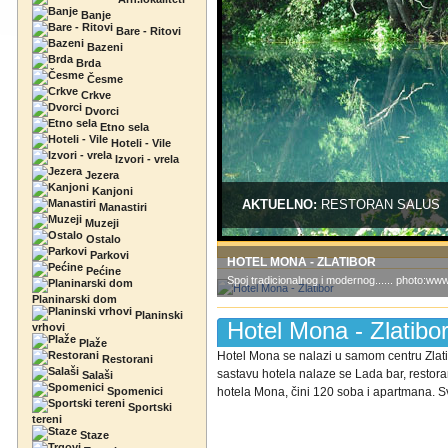
Banje
Bare - Ritovi
Bazeni
Brda
Česme
Crkve
Dvorci
Etno sela
Hoteli - Vile
Izvori - vrela
Jezera
Kanjoni
AKTUELNO:
RESTORAN SALUS
Manastiri
Muzeji
Ostalo
Parkovi
HOTEL MONA - ZLATIBOR
Pećine
Spoj tradicionalnog i modernog...... photo:w
Planinarski dom
Planinski
Hotel Mona - Zlatibo
vrhovi
Plaže
Hotel Mona se nalazi u samom centru Zlati
Restorani
sastavu hotela nalaze se Lada bar, restora
Salaši
Spomenici
hotela Mona, čini 120 soba i apartmana. Sv
Sportski
tereni
Staze