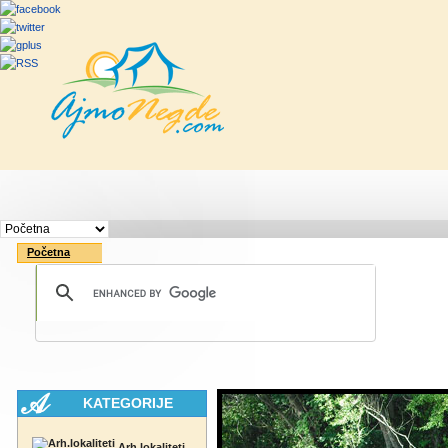
Početna
Rute
Vesti
Saveti & Bo
Početna
KATEGORIJE
Arh.lokaliteti