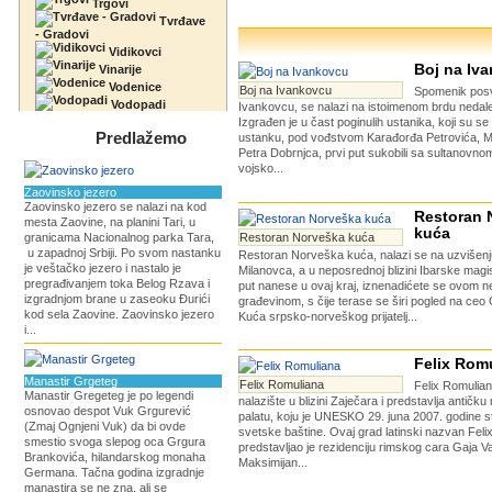
Trgovi
Tvrđave
- Gradovi
Vidikovci
Boj na Iv
Vinarije
Vodenice
Boj na Ivankovcu
Spomenik pos
Vodopadi
Ivankovcu, se nalazi na istoimenom brdu nedale
Izgrađen je u čast poginulih ustanika, koji su 
Predlažemo
ustanku, pod vođstvom Karađorđa Petrovića, Mi
Petra Dobrnjca, prvi put sukobili sa sultanovn
vojsko...
Zaovinsko jezero
Zaovinsko jezero se nalazi na kod
Restoran 
mesta Zaovine, na planini Tari, u
kuća
granicama Nacionalnog parka Tara,
Restoran Norveška kuća
u zapadnoj Srbiji. Po svom nastanku
Restoran Norveška kuća, nalazi se na uzvišenj
je veštačko jezero i nastalo je
Milanovca, a u neposrednoj blizini Ibarske magi
pregrađivanjem toka Belog Rzava i
put nanese u ovaj kraj, iznenadićete se ovom 
izgradnjom brane u zaseoku Đurići
građevinom, s čije terase se širi pogled na ceo 
kod sela Zaovine. Zaovinsko jezero
Kuća srpsko-norveškog prijatelj...
i...
Felix Rom
Manastir Grgeteg
Felix Romuliana
Felix Romulian
Manastir Gregeteg je po legendi
nalazište u blizini Zaječara i predstavlja antičk
osnovao despot Vuk Grgurević
palatu, koju je UNESKO 29. juna 2007. godine st
(Zmaj Ognjeni Vuk) da bi ovde
svetske baštine. Ovaj grad latinski nazvan Fel
smestio svoga slepog oca Grgura
predstavljao je rezidenciju rimskog cara Gaja Va
Brankovića, hilandarskog monaha
Maksimijan...
Germana. Tačna godina izgradnje
manastira se ne zna, ali se