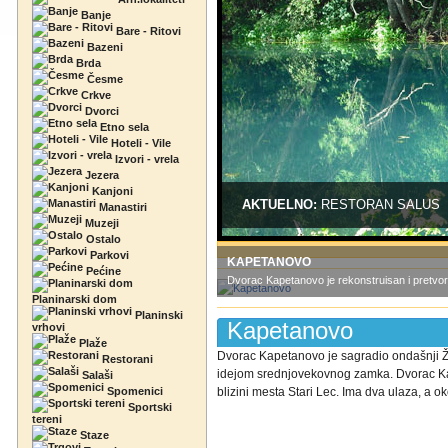
Banje
Bare - Ritovi
Bazeni
Brda
Česme
Crkve
Dvorci
Etno sela
Hoteli - Vile
Izvori - vrela
Jezera
Kanjoni
AKTUELNO:
RESTORAN SALUS
Manastiri
Muzeji
Ostalo
Parkovi
KAPETANOVO
Pećine
Dvorac Kapetanovo je rekonstruisan i pretvor
Planinarski dom
Planinski
Kapetanovo
vrhovi
Plaže
Dvorac Kapetanovo je sagradio ondašnji 
Restorani
idejom srednjovekovnog zamka. Dvorac Kap
Salaši
Spomenici
blizini mesta Stari Lec. Ima dva ulaza, a oko
Sportski
tereni
Staze