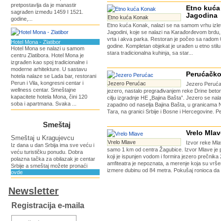
pretpostavlja da je manastir
Etno kuća
sagrađen između 1459 I 1521.
Jagodina
Etno kuća Konak
godine,...
Etno kuća Konak, nalazi se na samom vrhu izlet
Jagodini, koje se nalazi na Karađorđevom brdu
vrta i akva parka. Restoran je počeo sa radom 
Hotel Mona - Zlatibor
godine. Kompletan objekat je urađen u etno stilu,
Hotel Mona se nalazi u samom
stara tradicionalna kuhinja, sa star...
centru Zlatibora. Hotel Mona je
izgrađen kao spoj tradicionalne i
moderne arhitekture. U sastavu
Perućačko
hotela nalaze se Lada bar, restorani
Perun i Vila, kongresni centar i
Jezero Perućac
Jezero Peruća
wellness centar. Smeštajne
jezero, nastalo pregrađivanjem reke Drine bet
kapacitete hotela Mona, čini 120
cilju izgradnje HE „Bajina Bašta”. Jezero se na
soba i apartmana. Svaka ...
zapadno od naselja Bajina Bašta, u granicama 
Tara, na granici Srbije i Bosne i Hercegovine. P
Smeštaj
Vrelo Mlav
Smeštaj u Kragujevcu
Vrelo Mlave
Izvor reke Mla
Iz dana u dan Srbija ima sve veću i
samo 1 km od centra Žagubice. Izvor Mlave je pr
veću turističku ponudu. Dobra
koji je ispunjen vodom i formira jezero prečnik
polazna tačka za obilazak je centar
amfiteatra je nepoznata, a merenje koja su vrš
Srbije a smeštaj možete pronaći
izmere dubinu od 84 metra. Pokušaj ronioca da s
ovde
Newsletter
Registracija e-maila