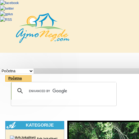
Početna
Rute
Vesti
Saveti & Bo
Početna
KATEGORIJE
Arh.lokaliteti